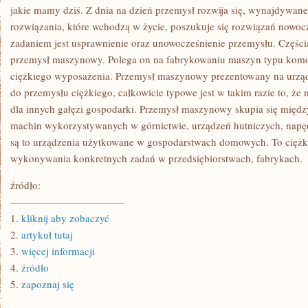
CZARNA
jakie mamy dziś. Z dnia na dzień przemysł rozwija się, wynajdywane
MAGIA
rozwiązania, które wchodzą w życie, poszukuje się rozwiązań nowoc
zadaniem jest usprawnienie oraz unowocześnienie przemysłu. Częścią
przemysł maszynowy. Polega on na fabrykowaniu maszyn typu komo
ciężkiego wyposażenia. Przemysł maszynowy prezentowany na urządz
do przemysłu ciężkiego, całkowicie typowe jest w takim razie to, ż
dla innych gałęzi gospodarki. Przemysł maszynowy skupia się międ
machin wykorzystywanych w górnictwie, urządzeń hutniczych, napę
są to urządzenia użytkowane w gospodarstwach domowych. To ciężkie
wykonywania konkretnych zadań w przedsiębiorstwach, fabrykach.
źródło:
———————————
1.
kliknij aby zobaczyć
2.
artykuł tutaj
3.
więcej informacji
4.
źródło
5.
zapoznaj się