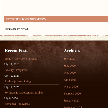
CATEGORIES:
BLOG INTERNETOWY
Comments are closed.
Recent Posts
Archives
Trendy i Nowości w Branży
July 2026
July 13, 2026
June 2026
Analizy i Prognozy
May 2026
July 12, 2026
April 2026
Realizacja i monitoring
March 2026
July 11, 2026
Wydarzenia i Spotkania Klasyków
February 2026
July 9, 2026
January 2026
Poradniki Budowlane
December 2025