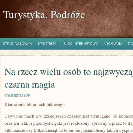
Turystyka, Podróże
STRONA GŁÓWNA
SPIS TREŚCI
BLOG INTERNETOWY
ARCHIWUM
TA
Na rzecz wielu osób to najzwycza
czarna magia
ON
COMMENTS OFF
NA
Kierowanie biura rachunkowego
RZECZ
WIELU
OSÓB
Używanie machin w dzisiejszych czasach jest wymagane. To koniecz
TO
NAJZWYCZAJNIEJ
oraz ten lekki i przemysł ciężki jest rozłożony, sprawny a przez to d
W
kilkanaście czy kilkadziesiąt lat temu nie posiadaliśmy takich dyspo
ŚWIECIE