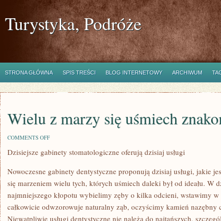
Turystyka, Podróże
STRONA GŁÓWNA
SPIS TREŚCI
BLOG INTERNETOWY
ARCHIWUM
TA
Wielu z marzy się uśmiech znako
ON
COMMENTS OFF
WIELU
Dzisiejsze gabinety stomatologiczne oferują dzisiaj usługi
Z
MARZY
SIĘ
Nowoczesne gabinety dentystyczne proponują dzisiaj usługi, jakie j
UŚMIECH
ZNAKOMITY
się marzeniem wielu tych, których uśmiech daleki był od ideału. W d
najmniejszego kłopotu wybielimy zęby o kilka odcieni, wstawimy w m
całkowicie odwzorowuje naturalny ząb, oczyścimy kamień nazębny cz
Niewątpliwie usługi dentystyczne nie należą do najtańszych, szczeg