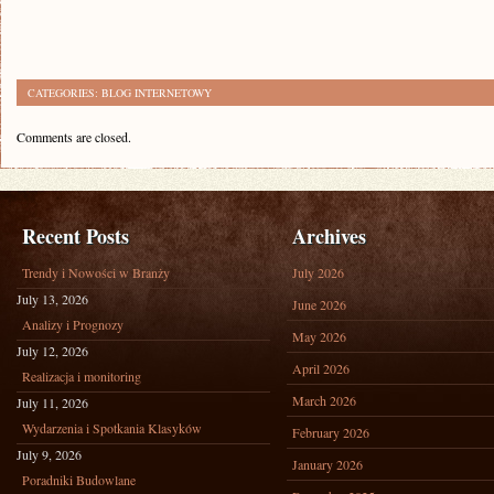
CATEGORIES:
BLOG INTERNETOWY
Comments are closed.
Recent Posts
Archives
Trendy i Nowości w Branży
July 2026
July 13, 2026
June 2026
Analizy i Prognozy
May 2026
July 12, 2026
April 2026
Realizacja i monitoring
March 2026
July 11, 2026
Wydarzenia i Spotkania Klasyków
February 2026
July 9, 2026
January 2026
Poradniki Budowlane