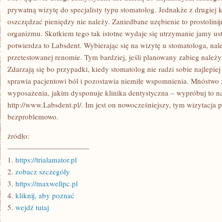
prywatną wizytę do specjalisty typu stomatolog. Jednakże z drugiej 
oszczędzać pieniędzy nie należy. Zaniedbane uzębienie to prostolini
organizmu. Skutkiem tego tak istotne wydaje się utrzymanie jamy us
potwierdza to Labsdent. Wybierając się na wizytę u stomatologa, na
przetestowanej renomie. Tym bardziej, jeśli planowany zabieg należ
Zdarzają się bo przypadki, kiedy stomatolog nie radzi sobie najlepi
sprawia pacjentowi ból i pozostawia niemiłe wspomnienia. Mnóstwo 
wyposażenia, jakim dysponuje klinika dentystyczna – wypróbuj to na
http://www.Labsdent.pl/. Im jest on nowocześniejszy, tym wizytacja 
bezproblemowo.
źródło:
———————————
1.
https://trialamator.pl
2.
zobacz szczegóły
3.
https://maxwellpc.pl
4.
kliknij, aby poznać
5.
wejdź tutaj