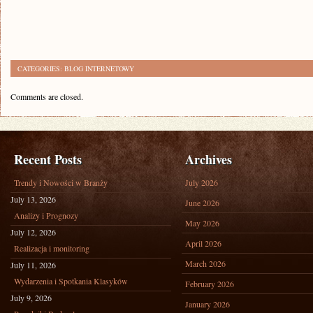
CATEGORIES:
BLOG INTERNETOWY
Comments are closed.
Recent Posts
Archives
Trendy i Nowości w Branży
July 2026
July 13, 2026
June 2026
Analizy i Prognozy
May 2026
July 12, 2026
April 2026
Realizacja i monitoring
March 2026
July 11, 2026
Wydarzenia i Spotkania Klasyków
February 2026
July 9, 2026
January 2026