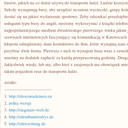
ELEMENTY
busów, jakich na co dzień używa do transportu ludzi. Ludzie korzystaj
POŁĄCZONE
Szkoły wynajmują busy, aby urządzić uczniom wycieczki, grupy kol
Z
ROZMAITYMI
dostać się na jakieś wydarzenie sportowe. Żeby odszukać przedsiębio
DZIEJAMI
usługami typu busy do anglii, możemy wykorzystać z książki telefon
WSZYSTKICH
GAŁĘZI
najpopularniejszego medium dwudziestego pierwszego wieku jakim j
PRZEMYSŁU
serwisach internetowych fascynujący się komunikacją w Katowicach
kłopotu odnajdziemy dane kontaktowe do firm, które wynajmą nam
przybrać dwie formy. Pierwsza z nich to wynajem busa wraz z zaw
musimy na dodatek zapłacić za każdą przepracowaną godzinę. Druga
Jakkolwiek wtedy, lub my, albo ktoś z znajomych ma obowiązek mie
takim pojazdem oraz do transportu ludzi.
źródło:
———————————
1.
http://shoesmadeineu.eu
2.
pełna wersja
3.
http://siegmars-welt.de
4.
http://silenthunterabys.de
5.
http://silexzeitung.de