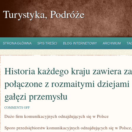
Turystyka, Podróże
STRONA GŁÓWNA
SPIS TREŚCI
BLOG INTERNETOWY
ARCHIWUM
TA
Historia każdego kraju zawiera z
połączone z rozmaitymi dziejami
gałęzi przemysłu
ON
COMMENTS OFF
HISTORIA
Dużo firm komunikacyjnych odnajdujących się w Polsce
KAŻDEGO
KRAJU
ZAWIERA
Sporo przedsiębiorstw komunikacyjnych odnajdujących się w Polsce
ZAWSZE