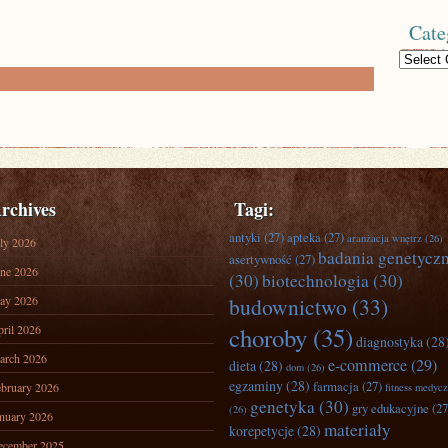
Cate
Categories
rchives
Tagi:
antyki
(27)
apteka
(27)
aranżacja wnętrz
(26)
ly 2026
badania genetycz
asertywność
(27)
ne 2026
(30)
biotechnologia
(30)
ay 2026
budownictwo
(33)
ril 2026
choroby
(35)
diagnostyka
(28
arch 2026
e-commerce
(29)
dieta
(28)
dom
(26)
egzaminy
(28)
farmacja
(27)
bruary 2026
fitness medyc
genetyka
(30)
gry edukacyjne
(27
(26)
nuary 2026
materiały
korepetycje
(28)
ecember 2025