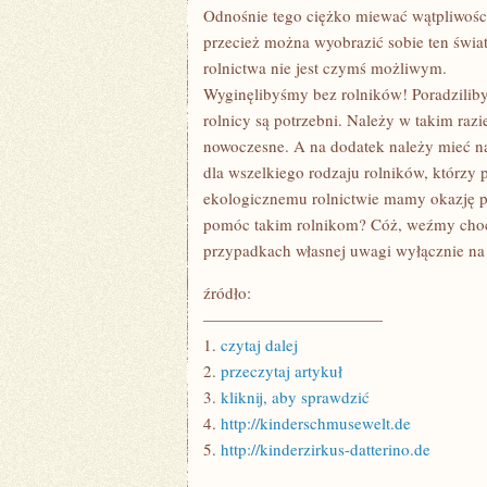
ROLNICTWO?
Odnośnie tego ciężko miewać wątpliwości –
przecież można wyobrazić sobie ten świat
rolnictwa nie jest czymś możliwym.
Wyginęlibyśmy bez rolników! Poradziliby
rolnicy są potrzebni. Należy w takim razi
nowoczesne. A na dodatek należy mieć n
dla wszelkiego rodzaju rolników, którzy 
ekologicznemu rolnictwie mamy okazję p
pomóc takim rolnikom? Cóż, weźmy choc
przypadkach własnej uwagi wyłącznie na 
źródło:
———————————
1.
czytaj dalej
2.
przeczytaj artykuł
3.
kliknij, aby sprawdzić
4.
http://kinderschmusewelt.de
5.
http://kinderzirkus-datterino.de