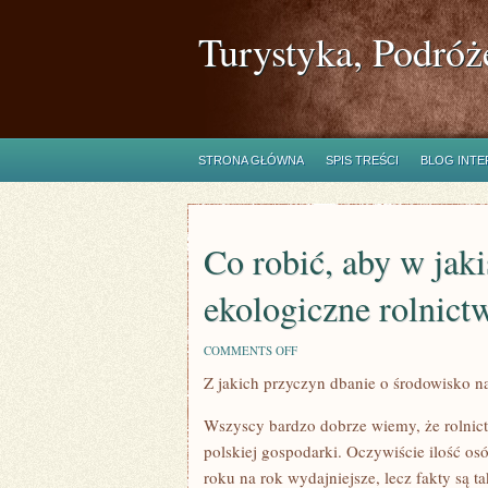
Turystyka, Podróż
STRONA GŁÓWNA
SPIS TREŚCI
BLOG INT
Co robić, aby w ja
ekologiczne rolnict
ON
COMMENTS OFF
CO
Z jakich przyczyn dbanie o środowisko na
ROBIĆ,
ABY
W
Wszyscy bardzo dobrze wiemy, że rolnictw
JAKIŚ
SPOSÓB
polskiej gospodarki. Oczywiście ilość osó
WSPOMÓC
roku na rok wydajniejsze, lecz fakty są t
EKOLOGICZNE