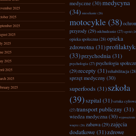
medycyna
medyczne
(30)
ovember 2025
(34)
mieszkanie
(26)
tober 2025
motocykle
(38)
ochro
ptember 2025
przyrody
(29)
odchudzanie
(27)
ogród
(2
ugust 2025
opieka
opieka społeczna
(28)
ly 2025
profilaktyk
zdrowotna
(31)
ne 2025
(33)
przychodnia
(31)
ay 2025
psychologia społecz
psychologia
(27)
recepty
(31)
ril 2025
(29)
rehabilitacja
(28
sprzęt medyczny
(30)
arch 2025
szkoła
superfoods
(31)
bruary 2025
(39)
szpital
(31)
sztuka cyfrow
transport publiczny
(31)
(27)
wiedza medyczna
(30)
wyposażenie
zajęcia
zabawa
(29)
wnętrz
(26)
dodatkowe
(31)
zdrowe