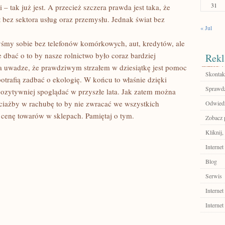
31
 tak już jest. A przecież szczera prawda jest taka, że
 bez sektora usług oraz przemysłu. Jednak świat bez
« Jul
śmy sobie bez telefonów komórkowych, aut, kredytów, ale
e dbać o to by nasze rolnictwo było coraz bardziej
Rekl
a uwadze, że prawdziwym strzałem w dziesiątkę jest pomoc
Skontakt
potrafią zadbać o ekologię. W końcu to właśnie dzięki
Sprawdź
ozytywniej spoglądać w przyszłe lata. Jak zatem można
iażby w rachubę to by nie zwracać we wszystkich
Odwiedź
cenę towarów w sklepach. Pamiętaj o tym.
Zobacz p
Kliknij,
Internet
Blog
Serwis
Internet
Internet