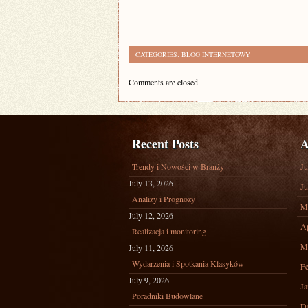
CATEGORIES:
BLOG INTERNETOWY
Comments are closed.
Recent Posts
A
Trendy i Nowości w Branży
Ju
July 13, 2026
Ju
Analizy i Prognozy
M
July 12, 2026
Ap
Realizacja i monitoring
M
July 11, 2026
Wydarzenia i Spotkania Klasyków
Fe
July 9, 2026
Ja
Poradniki Budowlane
D