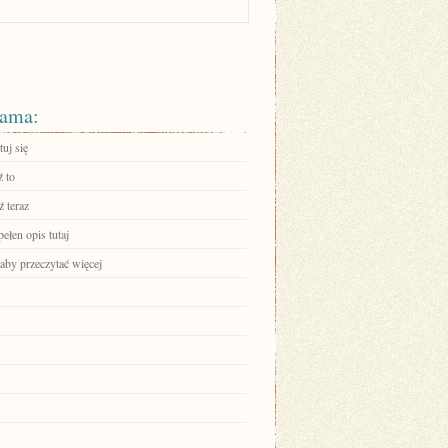
ama:
uj się
 to
 teraz
ełen opis tutaj
 aby przeczytać więcej