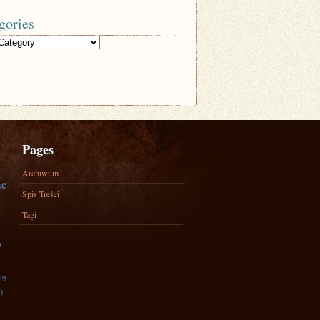
gories
Pages
Archiwum
ne
Spis Treści
Tagi
)
zny
)