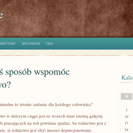
e
ERNETOWY
ARCHIWUM
TAGI
kiś sposób wspomóc
Kale
wo?
M
turalne to istotne zadanie dla każdego człowieka?
3
o w dalszym ciągu jest ze wszech miar istotną gałęzią
10
b pracujących na roli powinna spadać, bo rolnictwo jest z
17
akie, iż rolnictwo jest zbyt mocno deprecjonowane.
24