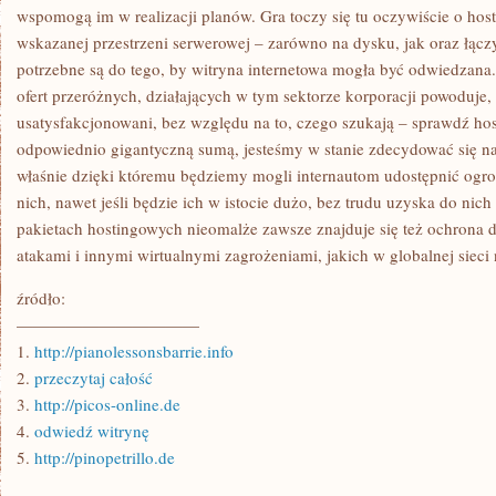
wspomogą im w realizacji planów. Gra toczy się tu oczywiście o hos
wskazanej przestrzeni serwerowej – zarówno na dysku, jak oraz łącz
potrzebne są do tego, by witryna internetowa mogła być odwiedzan
ofert przeróżnych, działających w tym sektorze korporacji powoduje
usatysfakcjonowani, bez względu na to, czego szukają – sprawdź hos
odpowiednio gigantyczną sumą, jesteśmy w stanie zdecydować się na 
właśnie dzięki któremu będziemy mogli internautom udostępnić ogro
nich, nawet jeśli będzie ich w istocie dużo, bez trudu uzyska do nic
pakietach hostingowych nieomalże zawsze znajduje się też ochrona 
atakami i innymi wirtualnymi zagrożeniami, jakich w globalnej sieci 
źródło:
———————————
1.
http://pianolessonsbarrie.info
2.
przeczytaj całość
3.
http://picos-online.de
4.
odwiedź witrynę
5.
http://pinopetrillo.de