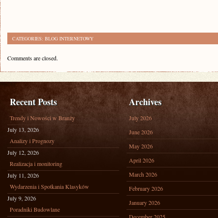
CATEGORIES:
BLOG INTERNETOWY
Comments are closed.
Recent Posts
Archives
Trendy i Nowości w Branży
July 2026
July 13, 2026
June 2026
Analizy i Prognozy
May 2026
July 12, 2026
April 2026
Realizacja i monitoring
March 2026
July 11, 2026
Wydarzenia i Spotkania Klasyków
February 2026
July 9, 2026
January 2026
Poradniki Budowlane
December 2025