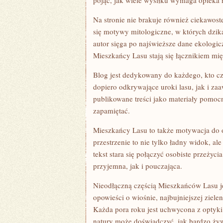
pojąć, jak wiele wysiłku wymaga opieka 
Na stronie nie brakuje również ciekawoste
się motywy mitologiczne, w których dzika 
autor sięga po najświeższe dane ekologic
Mieszkańcy Lasu stają się łącznikiem mi
Blog jest dedykowany do każdego, kto czu
dopiero odkrywające uroki lasu, jak i z
publikowane treści jako materiały pomocn
zapamiętać.
Mieszkańcy Lasu to także motywacja do o
przestrzenie to nie tylko ładny widok, a
tekst stara się połączyć osobiste przeżyci
przyjemna, jak i pouczająca.
Nieodłączną częścią Mieszkańców Lasu je
opowieści o wiośnie, najbujniejszej zielen
Każda pora roku jest uchwycona z optyki
natury może doświadczyć, jak bardzo żyw