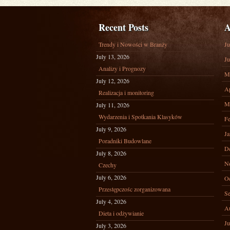
Recent Posts
A
Trendy i Nowości w Branży
Ju
July 13, 2026
Ju
Analizy i Prognozy
M
July 12, 2026
Ap
Realizacja i monitoring
M
July 11, 2026
Wydarzenia i Spotkania Klasyków
Fe
July 9, 2026
Ja
Poradniki Budowlane
D
July 8, 2026
N
Czechy
July 6, 2026
Oc
Przestępczośc zorganizowana
Se
July 4, 2026
A
Dieta i odżywianie
Ju
July 3, 2026