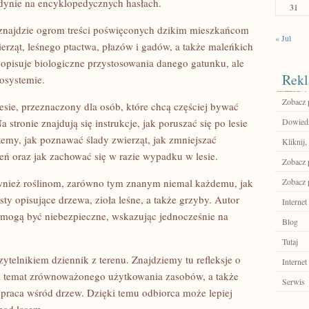
edynie na encyklopedycznych hasłach.
31
znajdzie ogrom treści poświęconych dzikim mieszkańcom
« Jul
ierząt, leśnego ptactwa, płazów i gadów, a także maleńkich
opisuje biologiczne przystosowania danego gatunku, ale
Rekl
osystemie.
Zobacz p
sie, przeznaczony dla osób, które chcą częściej bywać
tronie znajdują się instrukcje, jak poruszać się po lesie
Dowiedz 
temy, jak poznawać ślady zwierząt, jak zmniejszać
Kliknij,
 oraz jak zachować się w razie wypadku w lesie.
Zobacz 
ównież roślinom, zarówno tym znanym niemal każdemu, jak
Zobacz 
ksty opisujące drzewa, zioła leśne, a także grzyby. Autor
Internet
re mogą być niebezpieczne, wskazując jednocześnie na
Blog
Tutaj
ytelnikiem dziennik z terenu. Znajdziemy tu refleksje o
Internet
na temat zrównoważonego użytkowania zasobów, a także
Serwis
 praca wśród drzew. Dzięki temu odbiorca może lepiej