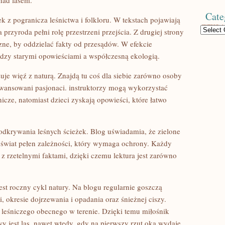
nad lasem.
Cate
k z pogranicza leśnictwa i folkloru. W tekstach pojawiają
Categories
przyroda pełni rolę przestrzeni przejścia. Z drugiej strony
zne, by oddzielać fakty od przesądów. W efekcie
ędzy starymi opowieściami a współczesną ekologią.
je więź z naturą. Znajdą tu coś dla siebie zarówno osoby
aawansowani pasjonaci. instruktorzy mogą wykorzystać
icze, natomiast dzieci zyskają opowieści, które łatwo
dkrywania leśnych ścieżek. Blog uświadamia, że zielone
le świat pełen zależności, który wymaga ochrony. Każdy
a z rzetelnymi faktami, dzięki czemu lektura jest zarówno
st roczny cykl natury. Na blogu regularnie goszczą
i, okresie dojrzewania i opadania oraz śnieżnej ciszy.
 leśniczego obecnego w terenie. Dzięki temu miłośnik
y jest las, nawet wtedy, gdy na pierwszy rzut oka wydaje