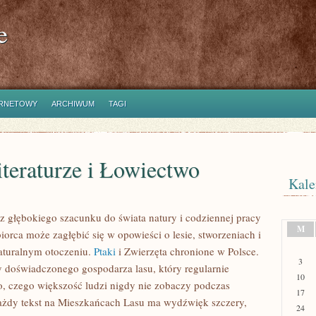
e
ERNETOWY
ARCHIWUM
TAGI
iteraturze i Łowiectwo
Kale
 z głębokiego szacunku do świata natury i codziennej pracy
M
iorca może zagłębić się w opowieści o lesie, stworzeniach i
aturalnym otoczeniu.
Ptaki
i Zwierzęta chronione w Polsce.
3
y doświadczonego gospodarza lasu, który regularnie
10
o, czego większość ludzi nigdy nie zobaczy podczas
17
każdy tekst na Mieszkańcach Lasu ma wydźwięk szczery,
24