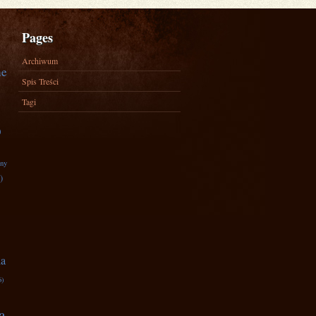
Pages
Archiwum
ne
Spis Treści
Tagi
)
zny
)
na
6)
a