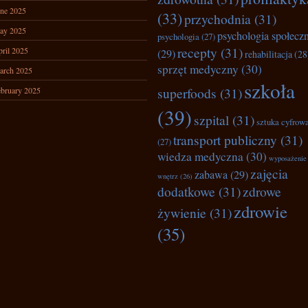
ne 2025
(33)
przychodnia
(31)
ay 2025
psychologia społecz
psychologia
(27)
recepty
(31)
ril 2025
(29)
rehabilitacja
(28
sprzęt medyczny
(30)
arch 2025
szkoła
superfoods
(31)
bruary 2025
(39)
szpital
(31)
sztuka cyfrow
transport publiczny
(31)
(27)
wiedza medyczna
(30)
wyposażenie
zajęcia
zabawa
(29)
wnętrz
(26)
dodatkowe
(31)
zdrowe
zdrowie
żywienie
(31)
(35)