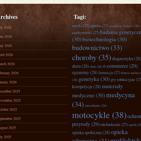
rchives
Tagi:
antyki
(27)
apteka
(27)
aranżacja wnętrz
(26)
ly 2026
badania genetycz
asertywność
(27)
ne 2026
(30)
biotechnologia
(30)
ay 2026
budownictwo
(33)
ril 2026
choroby
(35)
diagnostyka
(28
arch 2026
e-commerce
(29)
dieta
(28)
dom
(26)
egzaminy
(28)
farmacja
(27)
bruary 2026
fitness medyc
genetyka
(30)
gry edukacyjne
(27
(26)
nuary 2026
materiały
korepetycje
(28)
ecember 2025
medycyna
medyczne
(30)
ovember 2025
(34)
mieszkanie
(26)
tober 2025
motocykle
(38)
ochro
ptember 2025
przyrody
(29)
odchudzanie
(27)
ogród
(2
ugust 2025
opieka
opieka społeczna
(28)
ly 2025
profilaktyk
zdrowotna
(31)