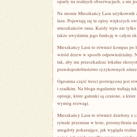
oparty na realnych obserwacjach, a nie j
Na stronie Mieszkańcy Lasu użytkownik 
lasu. Pojawiają się tu opisy większych zw
mieszkańców runa. Każdy wpis nie tylko 
także uwydatnia jego funkcję w całym ek
Mieszkańcy Lasu to również kompas po le
wśród drzew w sposób odpowiedzialny. Na s
tak, aby nie przeszkadzać lokalne ekosys
prawdopodobieństwo ryzykownych zdarzeń
Ogromna część treści poświęcona jest r
i rzadkim. Na blogu regularnie trafiają te
opisuje, które gatunki są cenione, a któ
wymóg rozwagi.
Mieszkańcy Lasu to również dzielony z cz
rytuale przemian w lesie, przemyślenia 
anegdoty pokazujące, jak wygląda realna