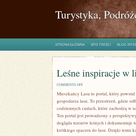
Turystyka, Podróż
STRONA GŁÓWNA
SPIS TREŚCI
BLOG INT
Leśne inspiracje w l
ON
COMMENTS OFF
LEŚNE
Mieszkańcy Lasu to portal, który powstał
INSPIRACJE
W
gospodarza lasu. To przestrzeń, gdzie odb
LITERATURZE
I
codziennych cudach, które zachodzą w n
ŁOWIECTWO
Ten portal jest prowadzony z perspektyw
dogląda terenów leśnych i dokumentuje t
krótkiego spaceru do lasu. Dzięki temu 