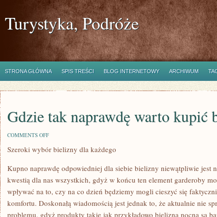
Turystyka, Podróże
STRONA GŁÓWNA
SPIS TREŚCI
BLOG INTERNETOWY
ARCHIWUM
TA
Gdzie tak naprawdę warto kupić b
ON
COMMENTS OFF
GDZIE
Szeroki wybór bielizny dla każdego
TAK
NAPRAWDĘ
WARTO
Kupno naprawdę odpowiedniej dla siebie bielizny niewątpliwie jest 
KUPIĆ
BIŻUTERIĘ?
kwestią dla nas wszystkich, gdyż w końcu ten element garderoby 
wpływać na to, czy na co dzień będziemy mogli cieszyć się faktyc
komfortu. Doskonałą wiadomością jest jednak to, że aktualnie nie s
problemu, gdyż produkty takie jak przykładowo bielizna nocna są b