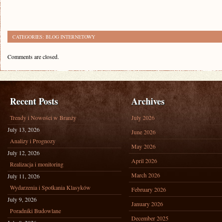
CATEGORIES:
BLOG INTERNETOWY
Comments are closed.
Recent Posts
Archives
Trendy i Nowości w Branży
July 2026
July 13, 2026
June 2026
Analizy i Prognozy
May 2026
July 12, 2026
April 2026
Realizacja i monitoring
March 2026
July 11, 2026
Wydarzenia i Spotkania Klasyków
February 2026
July 9, 2026
January 2026
Poradniki Budowlane
December 2025