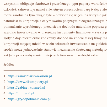
SIĘ
wszystkim obligacje skarbowe i przeróżnego typu papiery wartościowe
SAMO
człowiek zainwestuje nawet z świetnym przeczuciem parę tysięcy zło
PRZEZ
SIĘ
może zarobić na tym drugie tyle – dowiedz się więcej na witrynie jak
natomiast to korporacja z całym swoim potężnym nieograniczonym 
pomnażanie wyrobionego przez siebie dochodu naturalnie poprzez gr
szerokie inwestowanie w przeróżne instrumenty finansowe – zysk z 
złotych daje niezmiernie konkretny dochód na koncie takiej firmy. Z
korporacji mającej udział w wielu sektorach inwestowanie na giełdzi
spółek może jednocześnie stanowić niezmiernie skuteczną metodą 
zakładu przez nabywanie mniejszych firm oraz przedsiębiorstw.
źródło:
———————————
1.
https://kamieniarstwo-orion.pl
2.
https://www.4komputery.pl
3.
https://gabinet-kosmed.pl
4.
https://funnycat.pl
5.
https://grydopobrania.com.pl