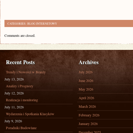
CATEGORIES:
BLOG INTERNETOWY
Comments are closed.
Recent Posts
Archives
Trendy i Nowości w Branży
July 2026
July 13, 2026
June 2026
Analizy i Prognozy
May 2026
July 12, 2026
April 2026
Realizacja i monitoring
March 2026
July 11, 2026
Wydarzenia i Spotkania Klasyków
February 2026
July 9, 2026
January 2026
Poradniki Budowlane
December 2025