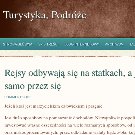
Turystyka, Podróże
STRONA GŁÓWNA
SPIS TREŚCI
BLOG INTERNETOWY
ARCHIWUM
TA
Rejsy odbywają się na statkach, a
samo przez się
ON
COMMENTS OFF
REJSY
Jeżeli ktoś jest marzycielskim człowiekiem i pragnie
ODBYWAJĄ
SIĘ
NA
Jest dużo sposobów na pomnażanie dochodów. Niewątpliwie pospol
STATKACH,
A
inwestować własne oszczędności na wiele rozmaitych sposobów, od 
JAK
oraz niskooprocentowanych, przez odkładanie waluty bądź złota, ku
ROZUMIE