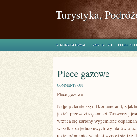
Turystyka, Podróż
STRONA GŁÓWNA
SPIS TREŚCI
BLOG INT
Piece gazowe
ON
COMMENTS OFF
PIECE
Piece gazowe
GAZOWE
Najpopularniejszymi kontenerami, z jaki
jakich przewozi się śmieci. Zazwyczaj je
wrzuca się kartony wypełnione odpadkami
wszelkie są jednakowych wymiarów oraz 
takiej odmianie, w jakiej wynosi się je 