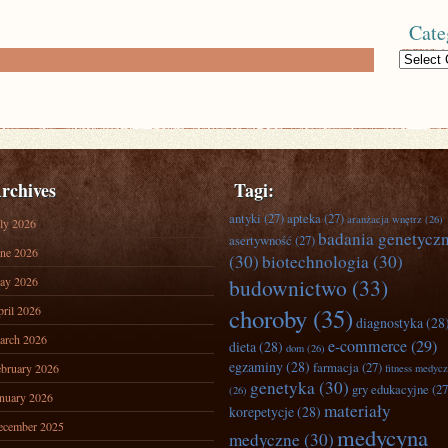
Cate
Categories
rchives
Tagi:
antyki
(27)
apteka
(27)
aranżacja wnętrz
(26)
ly 2026
badania genetycz
asertywność
(27)
ne 2026
(30)
biotechnologia
(30)
ay 2026
budownictwo
(33)
ril 2026
choroby
(35)
diagnostyka
(28
arch 2026
e-commerce
(29)
dieta
(28)
dom
(26)
egzaminy
(28)
farmacja
(27)
bruary 2026
fitness medyc
genetyka
(30)
gry edukacyjne
(27
(26)
nuary 2026
materiały
korepetycje
(28)
ecember 2025
medycyna
medyczne
(30)