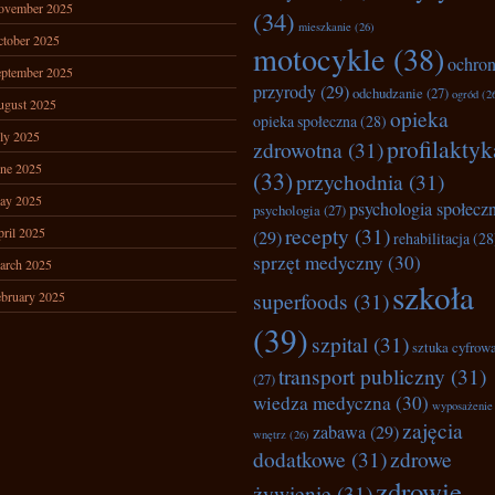
ovember 2025
(34)
mieszkanie
(26)
tober 2025
motocykle
(38)
ochro
ptember 2025
przyrody
(29)
odchudzanie
(27)
ogród
(2
ugust 2025
opieka
opieka społeczna
(28)
ly 2025
profilaktyk
zdrowotna
(31)
ne 2025
(33)
przychodnia
(31)
ay 2025
psychologia społecz
psychologia
(27)
recepty
(31)
ril 2025
(29)
rehabilitacja
(28
sprzęt medyczny
(30)
arch 2025
szkoła
superfoods
(31)
bruary 2025
(39)
szpital
(31)
sztuka cyfrow
transport publiczny
(31)
(27)
wiedza medyczna
(30)
wyposażenie
zajęcia
zabawa
(29)
wnętrz
(26)
dodatkowe
(31)
zdrowe
zdrowie
żywienie
(31)