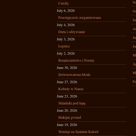
N
Czechy
July 6, 2026
Oc
Przestępczośc zorganizowana
Se
July 4, 2026
A
Dieta i odżywianie
Ju
July 3, 2026
Legnica
Ju
July 2, 2026
M
Bezpieczeństwo i Normy
Ap
June 30, 2026
M
Zrównoważona Moda
Fe
June 27, 2026
Kobiety w Nauce
June 23, 2026
Składniki pod lupą
June 20, 2026
Makijaż gwiazd
June 19, 2026
Treningi na Spalanie Kalorii