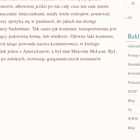
31
nerów, albowiem jeździ po nie cały czas ten sam żuraw.
znaczamy śmieciarkami, miały wiele rodzajów, ponieważ
« Jul
nery spotyka się w punktach, do jakich ma dostęp
nery budowlane. Tak samo jak kontener, transportowana jest
Rekl
ający pokrewną formę, lub wielkość. Główny taki kontener,
od niego powstała nazwa kontenerowca, w którego
Odwiedź
ątek jeden z Amerykanów, a był nim Malcolm McLean. Był
Poznaj w
w po zatokach, rozwożąc gargantuicznych rozmiarów
Skontakt
Dowiedz
Przeczyt
HTTP
Blog
Tu
WWW
Blog