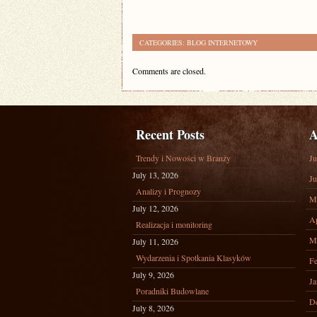
CATEGORIES:
BLOG INTERNETOWY
Comments are closed.
Recent Posts
A
Trendy i Nowości w Branży
Ju
July 13, 2026
Ju
Analizy i Prognozy
M
July 12, 2026
Ap
Realizacja i monitoring
M
July 11, 2026
Wydarzenia i Spotkania Klasyków
Fe
July 9, 2026
Ja
Poradniki Budowlane
D
July 8, 2026