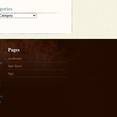
gories
Pages
Archiwum
ne
Spis Treści
Tagi
)
zny
)