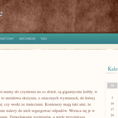
e
ERNETOWY
ARCHIWUM
TAGI
Kale
M
mi mamy do czynienia na co dzień, są gigantyczne kubły, w
st to metalowa skrzynia, o znacznych wymiarach, do której
3
10
, czy worki ze śmieciami. Kontenery mają taki atut, że
17
nie należy do nich segregować odpadów. Wrzuca się je w
24
z domu. Zniwelowanie rozmiarów, o wiele przyśpiesza