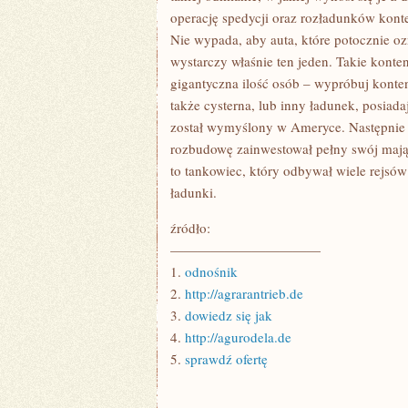
operację spedycji oraz rozładunków konte
Nie wypada, aby auta, które potocznie o
wystarczy właśnie ten jeden. Takie konte
gigantyczna ilość osób – wypróbuj konte
także cysterna, lub inny ładunek, posiad
został wymyślony w Ameryce. Następnie 
rozbudowę zainwestował pełny swój maj
to tankowiec, który odbywał wiele rejsó
ładunki.
źródło:
———————————
1.
odnośnik
2.
http://agrarantrieb.de
3.
dowiedz się jak
4.
http://agurodela.de
5.
sprawdź ofertę