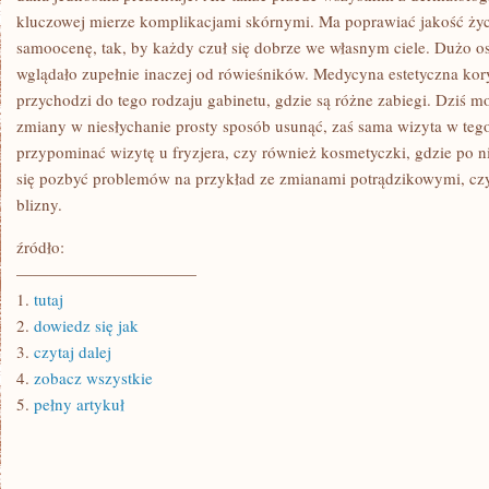
kluczowej mierze komplikacjami skórnymi. Ma poprawiać jakość ży
samoocenę, tak, by każdy czuł się dobrze we własnym ciele. Dużo o
wglądało zupełnie inaczej od rówieśników. Medycyna estetyczna kory
przychodzi do tego rodzaju gabinetu, gdzie są różne zabiegi. Dziś 
zmiany w niesłychanie prosty sposób usunąć, zaś sama wizyta w teg
przypominać wizytę u fryzjera, czy również kosmetyczki, gdzie po n
się pozbyć problemów na przykład ze zmianami potrądzikowymi, cz
blizny.
źródło:
———————————
1.
tutaj
2.
dowiedz się jak
3.
czytaj dalej
4.
zobacz wszystkie
5.
pełny artykuł