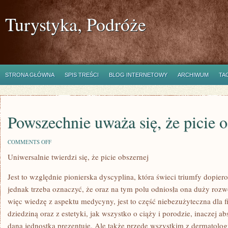
Turystyka, Podróże
STRONA GŁÓWNA
SPIS TREŚCI
BLOG INTERNETOWY
ARCHIWUM
TA
Powszechnie uważa się, że picie 
ON
COMMENTS OFF
POWSZECHNIE
Uniwersalnie twierdzi się, że picie obszernej
UWAŻA
SIĘ,
ŻE
Jest to względnie pionierska dyscyplina, która świeci triumfy dopiero
PICIE
OGROMNEJ
jednak trzeba oznaczyć, że oraz na tym polu odniosła ona duży roz
więc wiedzę z aspektu medycyny, jest to część niebezużyteczna dla fi
dziedziną oraz z estetyki, jak wszystko o ciąży i porodzie, inaczej ab
dana jednostka prezentuje. Ale także przede wszystkim z dermatolog