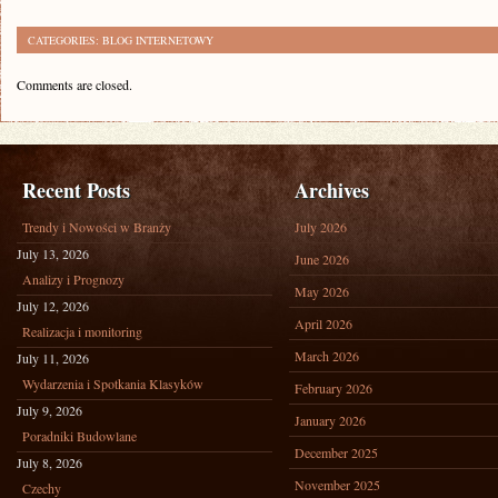
CATEGORIES:
BLOG INTERNETOWY
Comments are closed.
Recent Posts
Archives
Trendy i Nowości w Branży
July 2026
July 13, 2026
June 2026
Analizy i Prognozy
May 2026
July 12, 2026
April 2026
Realizacja i monitoring
March 2026
July 11, 2026
Wydarzenia i Spotkania Klasyków
February 2026
July 9, 2026
January 2026
Poradniki Budowlane
December 2025
July 8, 2026
November 2025
Czechy