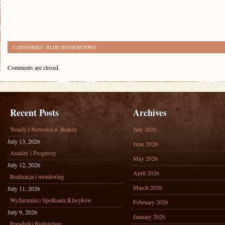
CATEGORIES:
BLOG INTERNETOWY
Comments are closed.
Recent Posts
Archives
Trendy i Nowości w Branży
July 2026
July 13, 2026
June 2026
Analizy i Prognozy
May 2026
July 12, 2026
April 2026
Realizacja i monitoring
March 2026
July 11, 2026
Wydarzenia i Spotkania Klasyków
February 2026
July 9, 2026
January 2026
Poradniki Budowlane