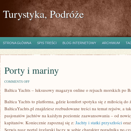
Turystyka, Podróże
STRONA GŁÓWNA
SPIS TREŚCI
BLOG INTERNETOWY
ARCHIWUM
TA
Porty i mariny
ON
COMMENTS OFF
PORTY
Baltica Yachts – luksusowy magazyn online o rejsach morskich po B
I
MARINY
Baltica Yachts to platforma, gdzie komfort spotyka się z miłością do 
BalticaYachts.pl znajdziesz rozbudowane treści na temat rejsów, a ta
pasjonatów jachtów na każdym poziomie zaawansowania – od nowi
kapitanów. Koniecznie zapoznaj się z:
Jachty i statki przyszłości
oraz
Serwis nasz portal żeglarski łączy w sobie charakter poradnika po cz