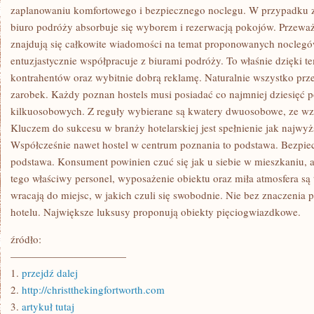
RÓŻNORODNYMI
zaplanowaniu komfortowego i bezpiecznego noclegu. W przypadku z
OBIEKTAMI,
biuro podróży absorbuje się wyborem i rezerwacją pokojów. Przeważ
KTÓRE
OFERUJĄ
znajdują się całkowite wiadomości na temat proponowanych noclegó
NOCLEG
entuzjastycznie współpracuje z biurami podróży. To właśnie dzięki t
kontrahentów oraz wybitnie dobrą reklamę. Naturalnie wszystko prze
zarobek. Każdy poznan hostels musi posiadać co najmniej dziesięć p
kilkuosobowych. Z reguły wybierane są kwatery dwuosobowe, ze wzg
Kluczem do sukcesu w branży hotelarskiej jest spełnienie jak najwy
Współcześnie nawet hostel w centrum poznania to podstawa. Bezpie
podstawa. Konsument powinien czuć się jak u siebie w mieszkaniu, a
tego właściwy personel, wyposażenie obiektu oraz miła atmosfera są t
wracają do miejsc, w jakich czuli się swobodnie. Nie bez znaczenia
hotelu. Największe luksusy proponują obiekty pięciogwiazdkowe.
źródło:
———————————
1.
przejdź dalej
2.
http://christthekingfortworth.com
3.
artykuł tutaj