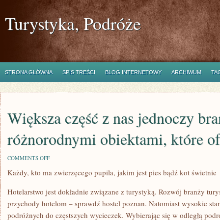
Turystyka, Podróże
STRONA GŁÓWNA
SPIS TREŚCI
BLOG INTERNETOWY
ARCHIWUM
TA
Większa część z nas jednoczy bra
różnorodnymi obiektami, które of
ON
COMMENTS OFF
WIĘKSZA
Każdy, kto ma zwierzęcego pupila, jakim jest pies bądź kot świetnie
CZĘŚĆ
Z
NAS
Hotelarstwo jest dokładnie związane z turystyką. Rozwój branży tur
JEDNOCZY
BRANŻĘ
przychody hotelom – sprawdź hostel poznan. Natomiast wysokie sta
HOTELOWĄ
podróżnych do częstszych wycieczek. Wybierając się w odległą pod
Z