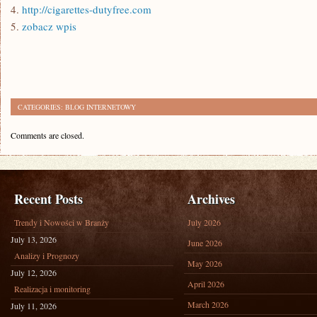
4.
http://cigarettes-dutyfree.com
5.
zobacz wpis
CATEGORIES:
BLOG INTERNETOWY
Comments are closed.
Recent Posts
Archives
Trendy i Nowości w Branży
July 2026
July 13, 2026
June 2026
Analizy i Prognozy
May 2026
July 12, 2026
April 2026
Realizacja i monitoring
March 2026
July 11, 2026