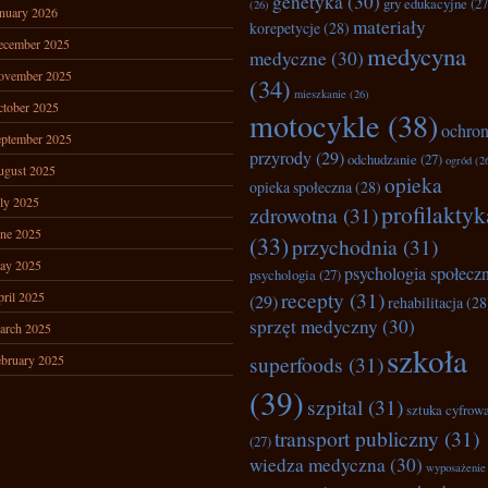
genetyka
(30)
gry edukacyjne
(27
(26)
nuary 2026
materiały
korepetycje
(28)
ecember 2025
medycyna
medyczne
(30)
ovember 2025
(34)
mieszkanie
(26)
tober 2025
motocykle
(38)
ochro
ptember 2025
przyrody
(29)
odchudzanie
(27)
ogród
(2
ugust 2025
opieka
opieka społeczna
(28)
ly 2025
profilaktyk
zdrowotna
(31)
ne 2025
(33)
przychodnia
(31)
ay 2025
psychologia społecz
psychologia
(27)
recepty
(31)
ril 2025
(29)
rehabilitacja
(28
sprzęt medyczny
(30)
arch 2025
szkoła
superfoods
(31)
bruary 2025
(39)
szpital
(31)
sztuka cyfrow
transport publiczny
(31)
(27)
wiedza medyczna
(30)
wyposażenie