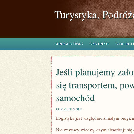
Turystyka, Podróż
STRONA GŁÓWNA
SPIS TREŚCI
BLOG INT
Jeśli planujemy zało
się transportem, p
samochód
ON
COMMENTS OFF
JEŚLI
Logistyka jest względnie śmiałym biegie
PLANUJEMY
ZAŁOŻYĆ
JEDNOSTKĘ
Nie wszyscy wiedzą, czym absorbuje się 
ZAPRZĄTAJĄCĄ