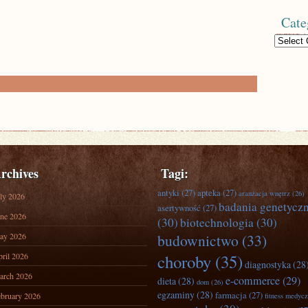
Cate
Categories
rchives
Tagi:
antyki
(27)
apteka
(27)
aranżacja wnętrz
(26)
ly 2026
badania genetycz
asertywność
(27)
ne 2026
(30)
biotechnologia
(30)
ay 2026
budownictwo
(33)
ril 2026
choroby
(35)
diagnostyka
(28
arch 2026
e-commerce
(29)
dieta
(28)
dom
(26)
egzaminy
(28)
farmacja
(27)
bruary 2026
fitness medyc