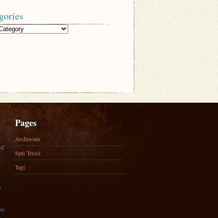
gories
Pages
Archiwum
ne
Spis Treści
Tagi
)
zny