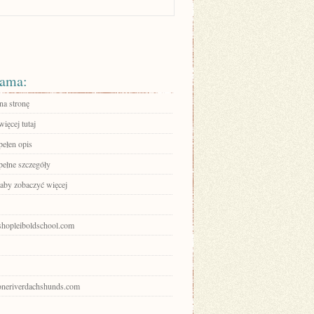
ama:
na stronę
ięcej tutaj
pełen opis
pełne szczegóły
 aby zobaczyć więcej
ishopleiboldschool.com
stoneriverdachshunds.com