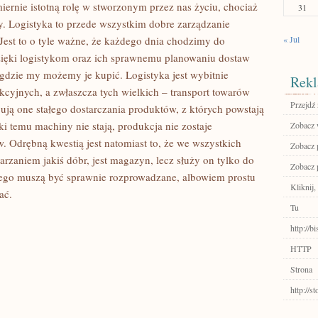
rnie istotną rolę w stworzonym przez nas życiu, chociaż
31
y. Logistyka to przede wszystkim dobre zarządzanie
est to o tyle ważne, że każdego dnia chodzimy do
« Jul
ięki logistykom oraz ich sprawnemu planowaniu dostaw
 gdzie my możemy je kupić. Logistyka jest wybitnie
Rekl
cyjnych, a zwłaszcza tych wielkich – transport towarów
Przejdź 
bują one stałego dostarczania produktów, z których powstają
ęki temu machiny nie stają, produkcja nie zostaje
Zobacz w
w. Odrębną kwestią jest natomiast to, że we wszystkich
Zobacz 
rzaniem jakiś dóbr, jest magazyn, lecz służy on tylko do
Zobacz 
ego muszą być sprawnie rozprowadzane, albowiem prostu
Kliknij,
ać.
Tu
http://b
HTTP
Strona
http://