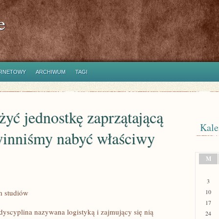
e
ERNETOWY
ARCHIWUM
TAGI
żyć jednostkę zaprzątającą
Kale
owinniśmy nabyć właściwy
M
3
m studiów
10
17
dyscyplina nazywana logistyką i zajmujący się nią
24