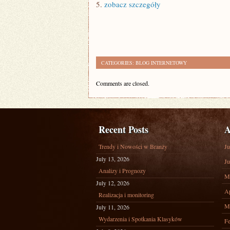
5.
zobacz szczegóły
CATEGORIES:
BLOG INTERNETOWY
Comments are closed.
Recent Posts
A
Trendy i Nowości w Branży
Ju
July 13, 2026
Ju
Analizy i Prognozy
M
July 12, 2026
Ap
Realizacja i monitoring
M
July 11, 2026
Wydarzenia i Spotkania Klasyków
Fe