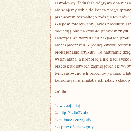
SIĘ
zawodowcy. Jednakże odgrywa ona niezmie
TRANSPORTEM,
nie zdajemy sobie do końca z tego spraw
POWINNIŚMY
NABYĆ
przewozem rozmaitego rodzaju towarów. J
WŁAŚCIWY
sklepów, zdobywamy jakieś produkty. Dz
SAMOCHÓD
docierają one na czas do punktów zbytu,
znacząca we wszystkich zakładach produk
niebezpiecznych. Z jednej kwestii potrze
profesjonalne artykuły. To naturalnie dzi
wstrzymana, a korporacja nie traci zyskó
przedsiębiorstwach zajmujących się wytwa
tymczasowego ich przechowywania. Dlat
korporacja nie miałaby ich gdzie składow
źródło:
———————————
1.
więcej tutaj
2.
http://seite27.de
3.
zobacz szczegóły
4.
sprawdź szczegóły