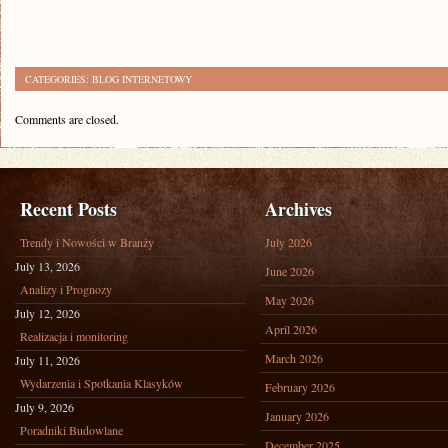
CATEGORIES:
BLOG INTERNETOWY
Comments are closed.
Recent Posts
Archives
Trendy i Nowości w Branży
July 2026
July 13, 2026
June 2026
Analizy i Prognozy
May 2026
July 12, 2026
April 2026
Realizacja i monitoring
March 2026
July 11, 2026
Wydarzenia i Spotkania Klasyków
February 2026
July 9, 2026
January 2026
Poradniki Budowlane
December 2025