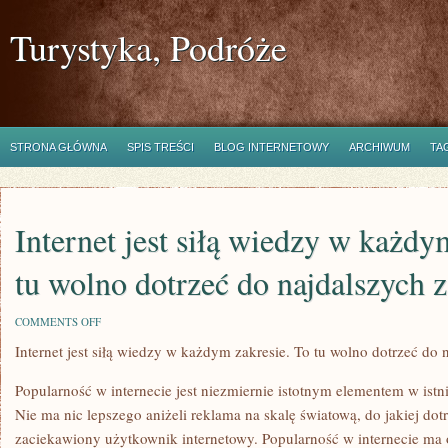
Turystyka, Podróże
STRONA GŁÓWNA
SPIS TREŚCI
BLOG INTERNETOWY
ARCHIWUM
TA
Internet jest siłą wiedzy w każdy
tu wolno dotrzeć do najdalszych 
ON
COMMENTS OFF
INTERNET
Internet jest siłą wiedzy w każdym zakresie. To tu wolno dotrzeć do
JEST
SIŁĄ
WIEDZY
Popularność w internecie jest niezmiernie istotnym elementem w istn
W
KAŻDYM
Nie ma nic lepszego aniżeli reklama na skalę światową, do jakiej do
ASPEKCIE.
zaciekawiony użytkownik internetowy. Popularność w internecie ma
TO