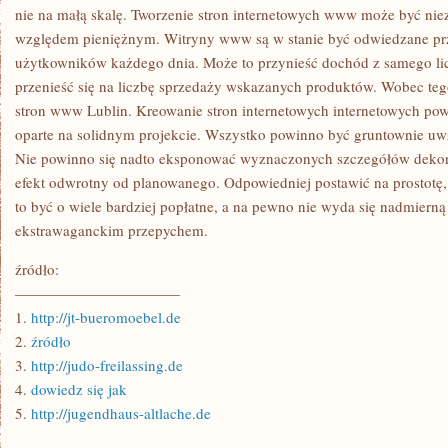
TU
nie na małą skalę. Tworzenie stron internetowych www może być ni
WOLNO
względem pieniężnym. Witryny www są w stanie być odwiedzane prz
DOTRZEĆ
DO
użytkowników każdego dnia. Może to przynieść dochód z samego lic
NAJDALSZYCH
ZAKĄTKÓW
przenieść się na liczbę sprzedaży wskazanych produktów. Wobec te
stron www Lublin. Kreowanie stron internetowych internetowych po
oparte na solidnym projekcie. Wszystko powinno być gruntownie uwz
Nie powinno się nadto eksponować wyznaczonych szczegółów dekor
efekt odwrotny od planowanego. Odpowiedniej postawić na prostotę,
to być o wiele bardziej popłatne, a na pewno nie wyda się nadmierną 
ekstrawaganckim przepychem.
źródło:
———————————
1.
http://jt-bueromoebel.de
2.
źródło
3.
http://judo-freilassing.de
4.
dowiedz się jak
5.
http://jugendhaus-altlache.de