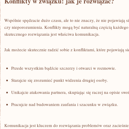
Konflikty w związku:⁣ jak je rozwiązać?
Wspólnie spędzacie dużo czasu, ⁢ale to nie znaczy, że nie pojawiają​ 
czy nieporozumienia. Konflikty mogą być naturalną ⁤częścią każdego
skutecznego rozwiązania ‍jest⁢ właściwa komunikacja.
Jak możecie skutecznie radzić sobie z konfliktami, które ⁤pojawiają s
Przede wszystkim bądźcie szczerzy i ‍otwarci ⁤w‌ rozmowie.
Starajcie się zrozumieć punkt⁣ widzenia drugiej osoby.
Unikajcie atakowania partnera, skupiając się raczej‍ na opisie​ swo
Pracujcie nad‌ budowaniem zaufania‍ i szacunku w związku.
Komunikacja jest ‍kluczem ⁤do rozwiązania problemów oraz⁤ zacieśnien