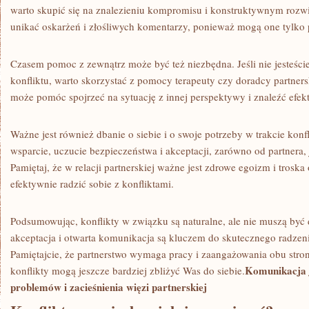
warto skupić się⁤ na znalezieniu kompromisu i konstruktywnym rozw
unikać oskarżeń i​ złośliwych komentarzy, ponieważ ‌mogą one tylko 
Czasem pomoc z zewnątrz może być‌ też niezbędna.⁣ Jeśli nie jesteście
konfliktu, ⁤warto skorzystać z ‍pomocy‍ terapeuty czy doradcy⁢ partners
może pomóc​ spojrzeć⁤ na sytuację z innej perspektywy i znaleźć efe
Ważne jest również ⁢dbanie ⁢o siebie⁤ i ‍o ⁣swoje potrzeby⁤ w ⁢trakcie​ k
wsparcie, uczucie⁣ bezpieczeństwa i akceptacji,‍ zarówno ​od partnera,‍
Pamiętaj,⁣ że w relacji partnerskiej ważne ‌jest zdrowe egoizm i trosk
efektywnie radzić sobie z konfliktami.
Podsumowując, konflikty⁢ w związku są‍ naturalne, ale nie muszą być
akceptacja i otwarta komunikacja są kluczem do skutecznego radzen
Pamiętajcie, że partnerstwo wymaga pracy‌ i zaangażowania obu stron
Komunikacja ⁤
konflikty⁤ mogą⁤ jeszcze bardziej zbliżyć Was do siebie.
problemów i zacieśnienia więzi⁤ partnerskiej