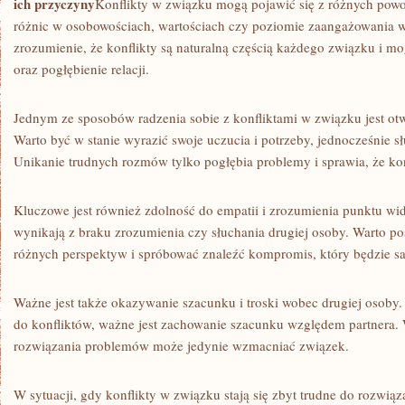
ich przyczyny
Konflikty w związku mogą pojawić się z różnych powo
różnic w‍ osobowościach, wartościach czy poziomie zaangażowania w 
zrozumienie, ‍że konflikty są naturalną częścią każdego związku i‌ mo
⁣oraz pogłębienie ⁤relacji.
Jednym ⁣ze⁤ sposobów radzenia sobie z konfliktami w związku jest otwa
Warto być w stanie wyrazić swoje ​uczucia ‍i potrzeby, jednocześnie 
Unikanie trudnych rozmów tylko pogłębia​ problemy i sprawia, że ⁢konfl
Kluczowe​ jest również zdolność do⁢ empatii‌ i‍ zrozumienia ⁤punktu‌ wi
wynikają z ⁤braku zrozumienia czy słuchania drugiej osoby. Warto posta
różnych perspektyw i spróbować znaleźć kompromis,‍ który będzie saty
Ważne jest także okazywanie szacunku i troski wobec drugiej osoby.
do konfliktów, ważne jest zachowanie⁤ szacunku względem partnera.⁣ 
rozwiązania problemów⁣ może jedynie wzmacniać związek.
W sytuacji, gdy konflikty w‍ związku stają się zbyt trudne do rozwiąz