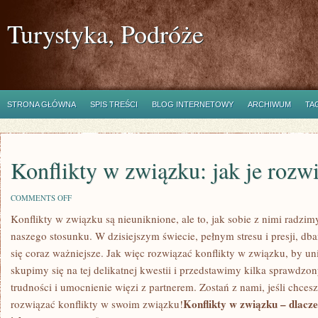
Turystyka, Podróże
STRONA GŁÓWNA
SPIS TREŚCI
BLOG INTERNETOWY
ARCHIWUM
TA
Konflikty w związku: jak je rozw
ON
COMMENTS OFF
KONFLIKTY
Konflikty w związku są‍ nieuniknione, ale to, jak‌ sobie z nimi radzimy
W
ZWIĄZKU:
naszego stosunku. W dzisiejszym świecie, pełnym stresu i ​presji, dba
JAK
JE
⁤się coraz ważniejsze. Jak więc rozwiązać konflikty w związku, by uni
ROZWIĄZAĆ?
skupimy się na tej delikatnej kwestii i przedstawimy kilka sprawdzo
trudności i umocnienie ​więzi ‌z ‍partnerem. Zostań z nami,‌ jeśli‍ chcesz
Konflikty​ w związku​ – dlacz
rozwiązać ‌konflikty w swoim ​związku!