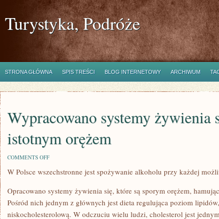
Turystyka, Podróże
STRONA GŁÓWNA
SPIS TREŚCI
BLOG INTERNETOWY
ARCHIWUM
TA
Wypracowano systemy żywienia si
istotnym orężem
ON
COMMENTS OFF
WYPRACOWANO
W Polsce wszechstronne jest spożywanie alkoholu przy każdej możli
SYSTEMY
ŻYWIENIA
SIĘ,
Opracowano systemy żywienia się, które są sporym orężem, hamuj
JAKIE
SĄ
Pośród nich jednym z głównych jest dieta regulująca poziom lipidów, 
ISTOTNYM
niskocholesterolową. W odczuciu wielu ludzi, cholesterol jest jedny
ORĘŻEM