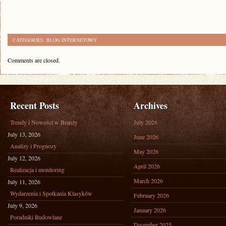
CATEGORIES:
BLOG INTERNETOWY
Comments are closed.
Recent Posts
Archives
Trendy i Nowości w Branży
July 2026
July 13, 2026
June 2026
Analizy i Prognozy
May 2026
July 12, 2026
April 2026
Realizacja i monitoring
March 2026
July 11, 2026
Wydarzenia i Spotkania Klasyków
February 2026
July 9, 2026
January 2026
Poradniki Budowlane
December 2025