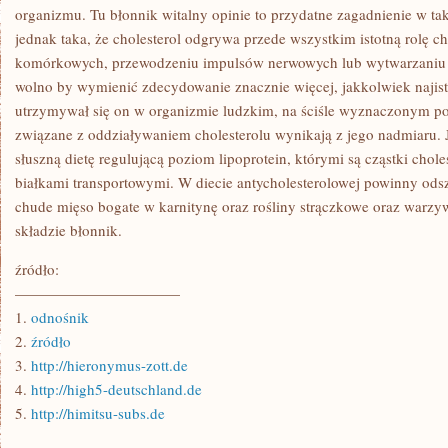
organizmu. Tu błonnik witalny opinie to przydatne zagadnienie w ta
jednak taka, że cholesterol odgrywa przede wszystkim istotną rolę c
komórkowych, przewodzeniu impulsów nerwowych lub wytwarzaniu w
wolno by wymienić zdecydowanie znacznie więcej, jakkolwiek najistot
utrzymywał się on w organizmie ludzkim, na ściśle wyznaczonym p
związane z oddziaływaniem cholesterolu wynikają z jego nadmiaru. J
słuszną dietę regulującą poziom lipoprotein, którymi są cząstki chol
białkami transportowymi. W diecie antycholesterolowej powinny od
chude mięso bogate w karnitynę oraz rośliny strączkowe oraz warz
składzie błonnik.
źródło:
———————————
1.
odnośnik
2.
źródło
3.
http://hieronymus-zott.de
4.
http://high5-deutschland.de
5.
http://himitsu-subs.de