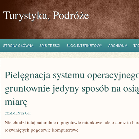
Turystyka, Podróże
STRONA GŁÓWNA
SPIS TREŚCI
BLOG INTERNETOWY
ARCHIWUM
TA
Pielęgnacja systemu operacyjnego 
gruntownie jedyny sposób na osi
miarę
ON
COMMENTS OFF
PIELĘGNACJA
Nie chodzi tutaj naturalnie o pogotowie ratunkowe, ale o coraz to ba
SYSTEMU
OPERACYJNEGO
rozwiniętych pogotowie komputerowe
TO
DZISIAJ