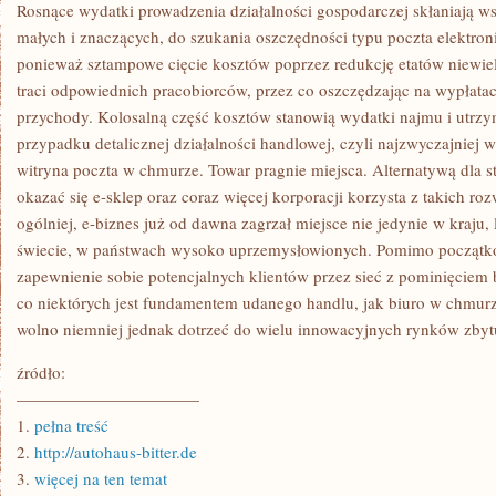
GRUNTOWNIE
Rosnące wydatki prowadzenia działalności gospodarczej skłaniają ws
JEDYNY
małych i znaczących, do szukania oszczędności typu poczta elektronic
SPOSÓB
NA
ponieważ sztampowe cięcie kosztów poprzez redukcję etatów niewie
OSIĄGNIĘCIE
traci odpowiednich pracobiorców, przez co oszczędzając na wypłatac
W
MIARĘ
przychody. Kolosalną część kosztów stanowią wydatki najmu i utrzy
przypadku detalicznej działalności handlowej, czyli najzwyczajniej w
witryna poczta w chmurze. Towar pragnie miejsca. Alternatywą dla 
okazać się e-sklep oraz coraz więcej korporacji korzysta z takich r
ogólniej, e-biznes już od dawna zagrzał miejsce nie jedynie w kraju
świecie, w państwach wysoko uprzemysłowionych. Pomimo początko
zapewnienie sobie potencjalnych klientów przez sieć z pominięciem 
co niektórych jest fundamentem udanego handlu, jak biuro w chmurze
wolno niemniej jednak dotrzeć do wielu innowacyjnych rynków zbyt
źródło:
———————————
1.
pełna treść
2.
http://autohaus-bitter.de
3.
więcej na ten temat