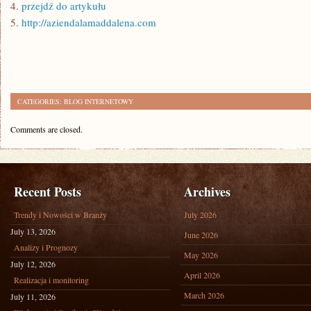
4.
przejdź do artykułu
5.
http://aziendalamaddalena.com
CATEGORIES:
BLOG INTERNETOWY
Comments are closed.
Recent Posts
Archives
Trendy i Nowości w Branży
July 2026
July 13, 2026
June 2026
Analizy i Prognozy
May 2026
July 12, 2026
April 2026
Realizacja i monitoring
March 2026
July 11, 2026