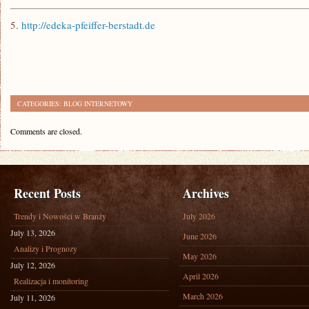
5.
http://edeka-pfeiffer-berstadt.de
CATEGORIES:
BLOG INTERNETOWY
Comments are closed.
Recent Posts
Archives
Trendy i Nowości w Branży
July 2026
July 13, 2026
June 2026
Analizy i Prognozy
May 2026
July 12, 2026
April 2026
Realizacja i monitoring
March 2026
July 11, 2026