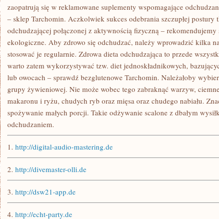
KORZYSTNIE
zaopatrują się w reklamowane suplementy wspomagające odchudzanie
WPŁYWA
– sklep Tarchomin. Aczkolwiek sukces odebrania szczupłej postury t
odchudzającej połączonej z aktywnością fizyczną – rekomendujemy 
ekologiczne. Aby zdrowo się odchudzać, należy wprowadzić kilka 
stosować je regularnie. Zdrowa dieta odchudzająca to przede wszystk
warto zatem wykorzystywać tzw. diet jednoskładnikowych, bazujących
lub owocach – sprawdź bezglutenowe Tarchomin. Należałoby wybiera
grupy żywieniowej. Nie może wobec tego zabraknąć warzyw, ciemne
makaronu i ryżu, chudych ryb oraz mięsa oraz chudego nabiału. Znac
spożywanie małych porcji. Takie odżywanie scalone z dbałym wysi
odchudzaniem.
1.
http://digital-audio-mastering.de
2.
http://divemaster-olli.de
3.
http://dsw21-app.de
4.
http://echt-party.de