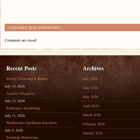
CATEGORIES:
BLOG INTERNETOWY
Comments are closed.
Recent Posts
Archives
Trendy i Nowości w Branży
July 2026
July 13, 2026
June 2026
Analizy i Prognozy
May 2026
July 12, 2026
April 2026
Realizacja i monitoring
March 2026
July 11, 2026
Wydarzenia i Spotkania Klasyków
February 2026
July 9, 2026
January 2026
Poradniki Budowlane