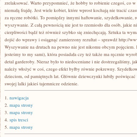
DOTYCHCZAS
zrelaksować. Warto przypomnieć, że hobby to robienie czegoś, co 
POJAWIŁA
niemałą frajdę. Jest wiele kobiet, które wprost kochają nie tracić czas
SIĘ
NA
za ręczne robótki. To pomiędzy innymi haftowanie, szydełkowanie, r
PÓŁKACH
wyszywanie. Z całą pewnością nie jest to rzemiosło dla osób, jakie n
W
PUNKCIE
cierpliwości bądź też również szybko się zniechęcają. Sztuka ta wy
SPRZEDAŻY
dojść do wprawy i osiągnąć zamierzony rezultat – sprawdź http://www
Wyszywanie na drutach na pewno nie jest nikomu obcym pojęciem. K
jesteśmy to my sami), która posiadała czy też także ma ręcznie wyrob
detal garderoby. Nieraz było to niedoceniane i nie dostrzegaliśmy, j
należy włożyć w coś, czego efekt byłby równie pokrewny. Szydełkowa
dzieciom, od pamiętnych lat. Głównie dziewczynki lubiły poświęcać
swojej lalki jakieś tajemnicze odzienie.
1.
nawigacja
2.
mapa strony
3.
mapa strony
4.
spis tresci
5.
mapa strony