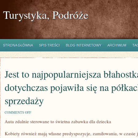
Turystyka, Podróże
STRONA GŁÓWNA
SPIS TREŚCI
BLOG INTERNETOWY
ARCHIWUM
TA
Jest to najpopularniejsza błahostk
dotychczas pojawiła się na półka
sprzedaży
ON
COMMENTS OFF
JEST
Auta zdalnie sterowane to świetna zabawka dla dziecka
TO
NAJPOPULARNIEJSZA
BŁAHOSTKA,
Kobiety również mają własne predyspozycje, zamiłowania, w czasie j
KTÓRA