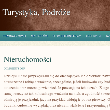
Turystyka, Podróże
STRONA GŁÓWNA
SPIS TREŚCI
BLOG INTERNETOWY
ARCHIWUM
TA
Nieruchomości
ON
COMMENTS OFF
NIERUCHOMOŚCI
Dzisiejsi ludzie przyzwyczaili się do otaczających ich obiektów, nawet
nowoczesne i robiące wrażenie, szczególnie, jeżeli budowało czy budu
otoczeniu oraz można powiedzieć, że powstają na ich oczach. Z tego
samej rzeczy aż tak kolosalnego wrażenia na nich, a zgodność z rzecz
admirują je przyjezdni, jacy na przykład widują je po raz pierwszy.
budynki cudownie wyglądają oraz niczym właściwie i przypominają 