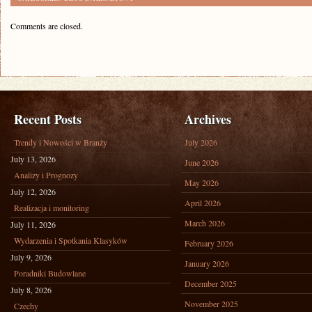
Comments are closed.
Recent Posts
Archives
Trendy i Nowości w Branży
July 2026
July 13, 2026
June 2026
Analizy i Prognozy
May 2026
July 12, 2026
April 2026
Realizacja i monitoring
March 2026
July 11, 2026
Wydarzenia i Spotkania Klasyków
February 2026
July 9, 2026
January 2026
Poradniki Budowlane
December 2025
July 8, 2026
November 2025
Czechy