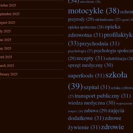
(34)
mieszkanie
(26)
tober 2025
motocykle
(38)
ochro
ptember 2025
przyrody
(29)
odchudzanie
(27)
ogród
(2
ugust 2025
opieka
opieka społeczna
(28)
ly 2025
profilaktyk
zdrowotna
(31)
ne 2025
(33)
przychodnia
(31)
ay 2025
psychologia społecz
psychologia
(27)
recepty
(31)
ril 2025
(29)
rehabilitacja
(28
sprzęt medyczny
(30)
arch 2025
szkoła
superfoods
(31)
bruary 2025
(39)
szpital
(31)
sztuka cyfrow
transport publiczny
(31)
(27)
wiedza medyczna
(30)
wyposażenie
zajęcia
zabawa
(29)
wnętrz
(26)
dodatkowe
(31)
zdrowe
zdrowie
żywienie
(31)