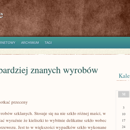
e
ERNETOWY
ARCHIWUM
TAGI
z bardziej znanych wyrobów
Kale
M
otkać przeceny
3
yrobów szklanych. Stosuje się na nie szkło różnej maści, w
10
ć wyraźnie że kieliszki to wybitnie delikatne szkło wobec
17
przewozu. Jest to w większości wypadków szkło wykonane
24