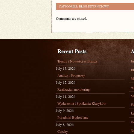
CATEGORIES:
BLOG INTERNETOWY
Comments are closed.
Recent Posts
A
Trendy i Nowości w Branży
Ju
July 13, 2026
Ju
Analizy i Prognozy
M
July 12, 2026
Ap
Realizacja i monitoring
M
July 11, 2026
Wydarzenia i Spotkania Klasyków
Fe
July 9, 2026
Ja
Poradniki Budowlane
D
July 8, 2026
N
Czechy