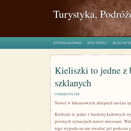
Turystyka, Podróż
STRONA GŁÓWNA
SPIS TREŚCI
BLOG INT
Kieliszki to jedne 
szklanych
ON
COMMENTS OFF
KIELISZKI
Nawet w luksusowych sklepach można sp
TO
JEDNE
Z
Kieliszki to jedne z bardziej kultowych w
BARDZIEJ
ZNANYCH
pewnych sytuacjach nawet mieszane. Wida
WYROBÓW
tego wypada na nie uważać już podczas 
SZKLANYCH