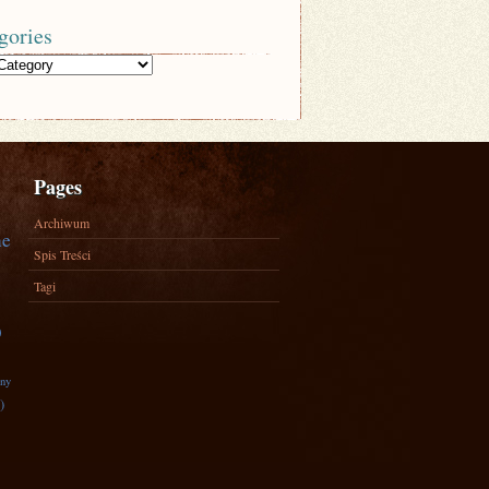
gories
Pages
Archiwum
ne
Spis Treści
Tagi
)
zny
)