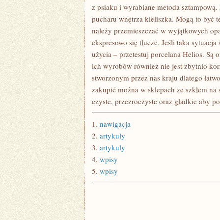
z psiaku i wyrabiane metoda sztampową. E
pucharu wnętrza kieliszka. Mogą to być 
należy przemieszczać w wyjątkowych opak
ekspresowo się tłucze. Jeśli taka sytuacj
użycia – przetestuj porcelana Helios. Są 
ich wyrobów również nie jest zbytnio kor
stworzonym przez nas kraju dlatego łatwo
zakupić można w sklepach ze szkłem na sz
czyste, przezroczyste oraz gładkie aby po
1.
nawigacja
2.
artykuly
3.
artykuly
4.
wpisy
5.
wpisy