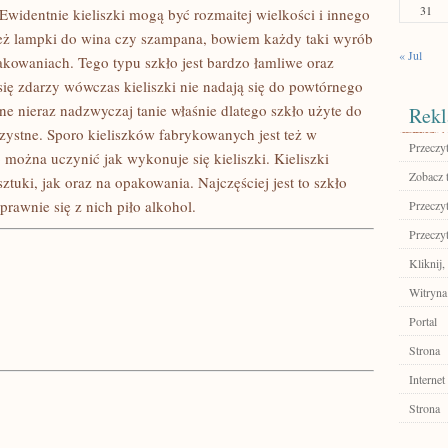
31
widentnie kieliszki mogą być rozmaitej wielkości i innego
też lampki do wina czy szampana, bowiem każdy taki wyrób
« Jul
owaniach. Tego typu szkło jest bardzo łamliwe oraz
a się zdarzy wówczas kieliszki nie nadają się do powtórnego
one nieraz nadzwyczaj tanie właśnie dlatego szkło użyte do
Rekl
zystne. Sporo kieliszków fabrykowanych jest też w
Przeczyt
 można uczynić jak wykonuje się kieliszki. Kieliszki
Zobacz 
tuki, jak oraz na opakowania. Najczęściej jest to szkło
prawnie się z nich piło alkohol.
Przeczyt
Przeczyt
Kliknij,
Witryna
Portal
Strona
Internet
Strona