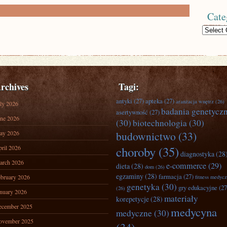
Cate
Categories
rchives
Tagi:
antyki
(27)
apteka
(27)
aranżacja wnętrz
(26)
ly 2026
badania genetycz
asertywność
(27)
ne 2026
(30)
biotechnologia
(30)
ay 2026
budownictwo
(33)
ril 2026
choroby
(35)
diagnostyka
(28
arch 2026
e-commerce
(29)
dieta
(28)
dom
(26)
egzaminy
(28)
farmacja
(27)
bruary 2026
fitness medyc
genetyka
(30)
gry edukacyjne
(27
(26)
nuary 2026
materiały
korepetycje
(28)
ecember 2025
medycyna
medyczne
(30)
ovember 2025