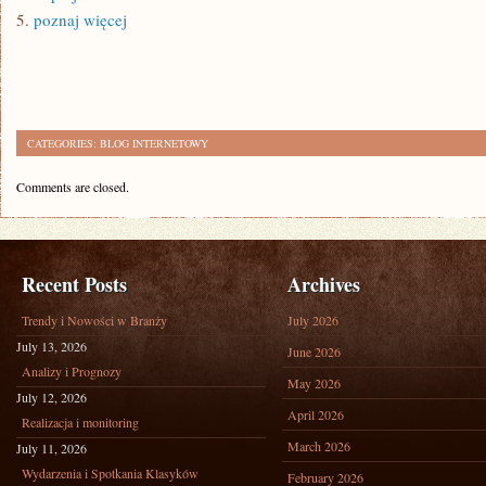
5.
poznaj więcej
CATEGORIES:
BLOG INTERNETOWY
Comments are closed.
Recent Posts
Archives
Trendy i Nowości w Branży
July 2026
July 13, 2026
June 2026
Analizy i Prognozy
May 2026
July 12, 2026
April 2026
Realizacja i monitoring
March 2026
July 11, 2026
Wydarzenia i Spotkania Klasyków
February 2026