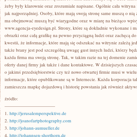
żeby były klarownie oraz zrozumiale napisane. Ogólnie cała witry
jak najporządniej. Osoby, które mają swoją stronę same muszą o nią
ma obejmować muszą być wiarygodne oraz w miarę na bieżąco wp
www.agencja-eyedesign.pl. Strony, które są dokładnie wykonane i m
obrazki oraz całą grafikę na pewno przyciągną ludzi oraz zachęcą do
kwestii, że informacje, które mają się odszukać na witrynie zależą j
także brany jest pod szczególną uwagę gust innych ludzi, którzy bę
każda firma ma swoją stronę. Tak, w takim razie na tej domenie zam
oferty danej firmy jak także i dane kontaktowe. W dzisiejszych czasa
o jakimś przedsiębiorstwie czy też nowo otwartej firmie musi w wie
informacje, które opublikowane są w Internecie. Każda korporacja t
zamieszcza mapkę dojazdową i historię powstania jak również aktywn
źródło:
———————————
1.
http://jerusalemperspektive.de
2.
http://joanofartphotography.com
3.
http://johann-aumueller.de
4.
http://johannsen-shorthorn.de