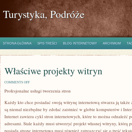
Turystyka, Podróże
STRONA GŁÓWNA
SPIS TREŚCI
BLOG INTERNETOWY
ARCHIWUM
TA
Właściwe projekty witryn
ON
COMMENTS OFF
WŁAŚCIWE
Profesjonalne usługi tworzenia stron
PROJEKTY
WITRYN
Każdy kto chce posiadać swoją witrynę internetową stwarza ją także
są niemal niezbędne by zdołać zaistnieć w globie komputerów i Inter
Internet zawiera cykl stron internetowych, które to można odnaleźć
adresami. Stale każdy musi utworzyć projekt własnej witryny, którą 
posiada stronę internetową musi również zatroszczyć się o treść tekstó