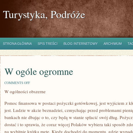
Turystyka, Podróże
STRONA GŁÓWNA
SPIS TREŚCI
BLOG INTERNETOWY
ARCHIWUM
TA
W ogóle ogromne
ON
COMMENTS OFF
W
W ogólności obszerne
OGÓLE
OGROMNE
Pomoc finansowa w postaci pożyczki gotówkowej, jest wyjściem z kł
jest. Ludzie w akcie beznadziei, czmychając przed problemami pien
bankach nie dbając o to, czy będą w stanie spłacić swój dług. Pożycz
dostać i to sprawia, że coraz więcej Polaków wybiera taki sposób zdo
na wybitnie krótką metę. Kiedy dochodzi do momentu, gdzie wypada