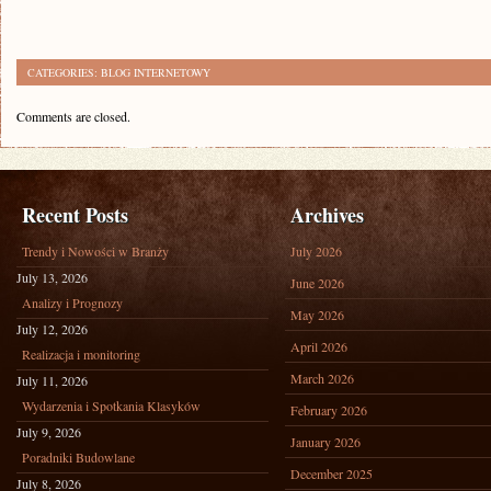
CATEGORIES:
BLOG INTERNETOWY
Comments are closed.
Recent Posts
Archives
Trendy i Nowości w Branży
July 2026
July 13, 2026
June 2026
Analizy i Prognozy
May 2026
July 12, 2026
April 2026
Realizacja i monitoring
March 2026
July 11, 2026
Wydarzenia i Spotkania Klasyków
February 2026
July 9, 2026
January 2026
Poradniki Budowlane
December 2025
July 8, 2026