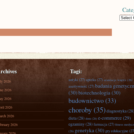
Cate
Categories
rchives
Tagi:
antyki
(27)
apteka
(27)
aranżacja wnętrz
(26)
ly 2026
badania genetycz
asertywność
(27)
ne 2026
(30)
biotechnologia
(30)
ay 2026
budownictwo
(33)
ril 2026
choroby
(35)
diagnostyka
(28
arch 2026
e-commerce
(29)
dieta
(28)
dom
(26)
egzaminy
(28)
farmacja
(27)
bruary 2026
fitness medyc
genetyka
(30)
gry edukacyjne
(27
(26)
nuary 2026