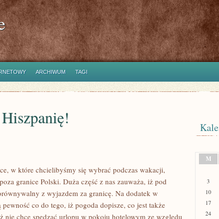
e
ERNETOWY
ARCHIWUM
TAGI
 Hiszpanię!
Kale
M
ce, w które chcielibyśmy się wybrać podczas wakacji,
poza granice Polski. Duża część z nas zauważa, iż pod
3
10
porównywalny z wyjazdem za granicę. Na dodatek w
17
ewność co do tego, iż pogoda dopisze, co jest także
24
eż nie chce spędzać urlopu w pokoju hotelowym ze względu