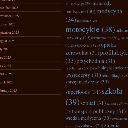
materiały
korepetycje
(28)
ecember 2025
medycyna
medyczne
(30)
ovember 2025
(34)
mieszkanie
(26)
tober 2025
motocykle
(38)
ochro
ptember 2025
przyrody
(29)
odchudzanie
(27)
ogród
(2
ugust 2025
opieka
opieka społeczna
(28)
ly 2025
profilaktyk
zdrowotna
(31)
ne 2025
(33)
przychodnia
(31)
ay 2025
psychologia społecz
psychologia
(27)
recepty
(31)
ril 2025
(29)
rehabilitacja
(28
sprzęt medyczny
(30)
arch 2025
szkoła
superfoods
(31)
bruary 2025
(39)
szpital
(31)
sztuka cyfrow
transport publiczny
(31)
(27)
wiedza medyczna
(30)
wyposażenie
zajęcia
zabawa
(29)
wnętrz
(26)