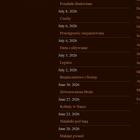
Poradniki Budowlane
D
July 8, 2026
N
Czechy
July 6, 2026
Oc
Przestępczośc zorganizowana
Se
July 4, 2026
A
Dieta i odżywianie
Ju
July 3, 2026
Legnica
Ju
July 2, 2026
M
Bezpieczeństwo i Normy
Ap
June 30, 2026
M
Zrównoważona Moda
Fe
June 27, 2026
Kobiety w Nauce
June 23, 2026
Składniki pod lupą
June 20, 2026
Makijaż gwiazd