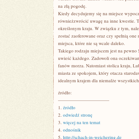
na złą pogodę.
Kiedy decydujemy się na miejsce wypocz
równieżzwrócić uwagę na inne kwestie. T
określonym kraju. W związku z tym, nale
zostać zaoferowane oraz czy spełnią one 
miejsca, które nie są wcale daleko.
Takiego rodzaju miejscem jest na pewno
uwieść każdego. Zadowoli ona oczekiwani
fanów morza. Natomiast stolica kraju, L
miasta ze spokojem, który otacza staroda
idealnym krajem dla niemalże wszystkich
źródło:
———————————
1.
źródło
2.
odwiedź stronę
3.
więcej na ten temat
4.
odnośnik
5.
http://schach-in-weichering.de