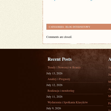
CATEGORIES:
BLOG INTERNETOWY
Comments are closed.
Recent Posts
A
Trendy i Nowości w Branży
Ju
July 13, 2026
Ju
Analizy i Prognozy
M
July 12, 2026
Ap
Realizacja i monitoring
M
July 11, 2026
Wydarzenia i Spotkania Klasyków
Fe
July 9, 2026
Ja