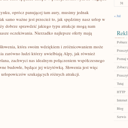
31
ynku, oprócz panującej tam aury, musimy jednak
« Jul
ak samo ważne jest przecież to, jak spędzimy nasz urlop w
ży dobrze sprawdzić jakiego typu atrakcje mogą nam
Rekl
nasze oczekiwania. Nierzadko najlepsze oferty mają
Pobierz
 Słowenia, która swoim wdziękiem i zróżnicowaniem może
Przeczyt
a zarówno ludzi którzy uwielbiają Alpy, jak również
Poznaj 
ublana, zachwyci nas idealnym połączeniem współczesnego
wne budowle, będące jej wizytówką. Słowenia jest więc
Zobacz 
 urlopowiczów szukających różnych atrakcji.
Przeczyt
Tutaj
HTTP
Internet
Blog
Serwis