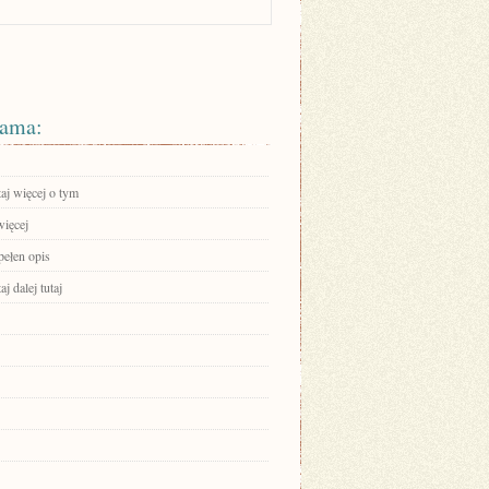
ama:
aj więcej o tym
więcej
pełen opis
aj dalej tutaj