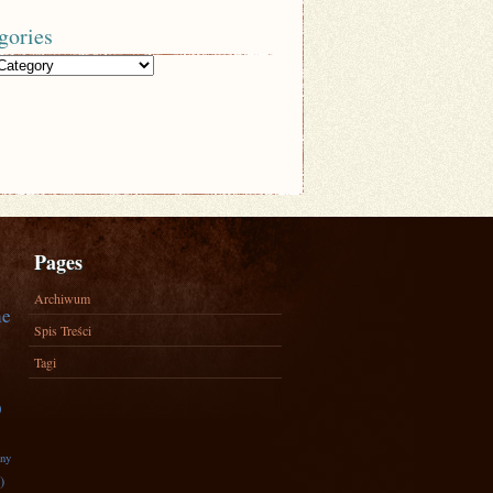
gories
Pages
Archiwum
ne
Spis Treści
Tagi
)
zny
)