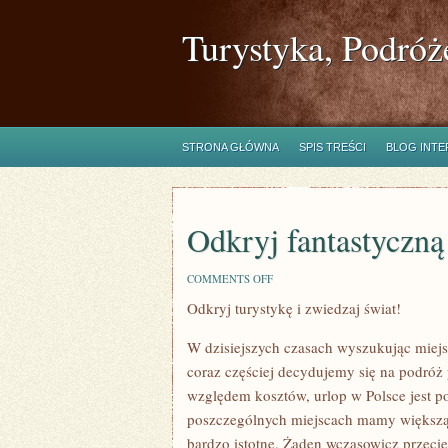
Turystyka, Podróż
STRONA GŁÓWNA
SPIS TREŚCI
BLOG INT
Odkryj fantastyczną
ON
COMMENTS OFF
ODKRYJ
Odkryj turystykę i zwiedzaj świat!
FANTASTYCZNĄ
HISZPANIĘ!
W dzisiejszych czasach wyszukując miejs
coraz częściej decydujemy się na podróż 
względem kosztów, urlop w Polsce jest 
poszczególnych miejscach mamy większą p
bardzo istotne. Żaden wczasowicz przeci