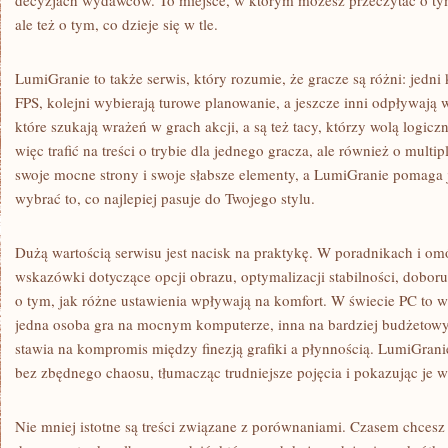
decyzjach wydawców. To miejsce, w którym możesz przeczytać o tym,
ale też o tym, co dzieje się w tle.
LumiGranie to także serwis, który rozumie, że gracze są różni: jedni 
FPS, kolejni wybierają turowe planowanie, a jeszcze inni odpływają w
które szukają wrażeń w grach akcji, a są też tacy, którzy wolą logi
więc trafić na treści o trybie dla jednego gracza, ale również o mult
swoje mocne strony i swoje słabsze elementy, a LumiGranie pomaga 
wybrać to, co najlepiej pasuje do Twojego stylu.
Dużą wartością serwisu jest nacisk na praktykę. W poradnikach i om
wskazówki dotyczące opcji obrazu, optymalizacji stabilności, doboru
o tym, jak różne ustawienia wpływają na komfort. W świecie PC to w
jedna osoba gra na mocnym komputerze, inna na bardziej budżetowym
stawia na kompromis między finezją grafiki a płynnością. LumiGra
bez zbędnego chaosu, tłumacząc trudniejsze pojęcia i pokazując je w
Nie mniej istotne są treści związane z porównaniami. Czasem chcesz