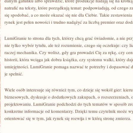
danym gatunku albo sprawdzić, które produkcje nadają się na krótk
natrafić na teksty, które porządkują temat: podpowiadają, od czego 
się spodobać, a co może okazać się nie dla Ciebie. Takie zestawienia
rynek jest pełen nowości i trudno nadążyć za liczbą premier oraz do
LumiGranie to strona dla tych, którzy chcą grać świadomie, a nie p
nie tylko wybór tytułu, ale też rozumienie, czego się oczekuje: czy li
raczej mechanika. Czy wolisz, gdy gra prowadzi Cię za rękę, czy ce
historii, która wciąga jak dobra książka, czy systemu walki, który daj
umiejętności. LumiGranie pomaga nazwać te potrzeby i dopasować do
je spełnić.
Wiele osób interesuje się również tym, co dzieje się wokół gier: ki
biznesowych, dyskusje o dodatkowych zakupach, o rozszerzeniach, o 
projektowaniu. LumiGranie podchodzi do tych tematów w sposób zroz
konkretne informacje od komentarzy. Dzięki temu czytelnik może wyc
orientować się w tym, jak rynek się rozwija i w którą stronę zmierza.