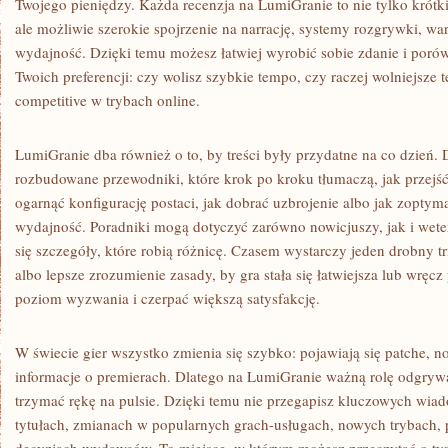
Twojego pieniędzy. Każda recenzja na LumiGranie to nie tylko krótki
ale możliwie szerokie spojrzenie na narrację, systemy rozgrywki, wa
wydajność. Dzięki temu możesz łatwiej wyrobić sobie zdanie i porów
Twoich preferencji: czy wolisz szybkie tempo, czy raczej wolniejsze
competitive w trybach online.
LumiGranie dba również o to, by treści były przydatne na co dzień. 
rozbudowane przewodniki, które krok po kroku tłumaczą, jak przejść 
ogarnąć konfigurację postaci, jak dobrać uzbrojenie albo jak zoptym
wydajność. Poradniki mogą dotyczyć zarówno nowicjuszy, jak i wete
się szczegóły, które robią różnicę. Czasem wystarczy jeden drobny t
albo lepsze zrozumienie zasady, by gra stała się łatwiejsza lub wręc
poziom wyzwania i czerpać większą satysfakcję.
W świecie gier wszystko zmienia się szybko: pojawiają się patche, n
informacje o premierach. Dlatego na LumiGranie ważną rolę odgryw
trzymać rękę na pulsie. Dzięki temu nie przegapisz kluczowych wi
tytułach, zmianach w popularnych grach-usługach, nowych trybach,