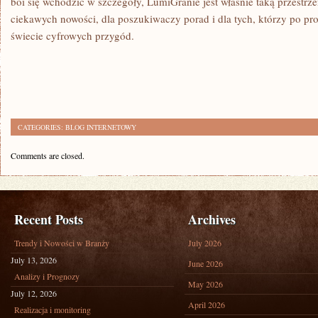
boi się wchodzić w szczegóły, LumiGranie jest właśnie taką przestrzen
ciekawych nowości, dla poszukiwaczy porad i dla tych, którzy po pro
świecie cyfrowych przygód.
CATEGORIES:
BLOG INTERNETOWY
Comments are closed.
Recent Posts
Archives
Trendy i Nowości w Branży
July 2026
July 13, 2026
June 2026
Analizy i Prognozy
May 2026
July 12, 2026
April 2026
Realizacja i monitoring