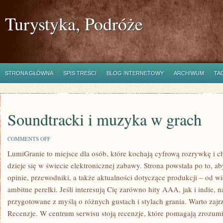
Turystyka, Podróże
STRONA GŁÓWNA
SPIS TREŚCI
BLOG INTERNETOWY
ARCHIWUM
TA
Soundtracki i muzyka w grach
ON
COMMENTS OFF
SOUNDTRACKI
LumiGranie to miejsce dla osób, które kochają cyfrową rozrywkę i c
I
MUZYKA
dzieje się w świecie elektronicznej zabawy. Strona powstała po to, 
W
GRACH
opinie, przewodniki, a także aktualności dotyczące produkcji – od w
ambitne perełki. Jeśli interesują Cię zarówno hity AAA, jak i indie, 
przygotowane z myślą o różnych gustach i stylach grania. Warto zajrz
Recenzje. W centrum serwisu stoją recenzje, które pomagają zrozumie