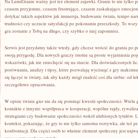
Na LumiGranie ważny jest też element zajawki. Granie to nie tylko p
czasem przyjemne, czasem frustrujące, czasem zaskakująco emocjon
dotykać takich aspektów jak immersja, budowanie świata, tempo narrac
trudności czy uczucie satysfakcji po pokonaniu przeszkody. To wszys
gra zostanie z Tobą na długo, czy szybko o niej zapomnisz.
Serwis jest przydatny także wtedy, gdy chcesz wrócić do grania po 
swoją przygodę. Dla nowych graczy istotne są proste wyjaśnienia poj
wskazówki, jak nie zniechęcić się na starcie. Dla doświadczonych lic
porównania, analizy i tipsy, które pozwalają wycisnąć z gry maksim
się łączyć te światy, tak aby każdy mógł znaleźć coś dla siebie: od l
szczegółowe opracowania.
W opisie świata gier nie da się pominąć kwestii społeczności. Wielu 
kontaktu z innymi: współpraca w kooperacji, wspólne rajdy, rywaliza
strategiami czy budowanie społeczności wokół ulubionych tytułów. 
kontekst, pokazując, że gry to nie tylko samotna rozrywka, ale też p
konfrontacji. Dla części osób to właśnie element społeczny jest najw