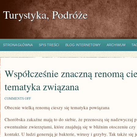
Turystyka, Podróże
STRONA GŁÓWNA
SPIS TREŚCI
BLOG INTERNETOWY
ARCHIWUM
TA
Współcześnie znaczną renomą cie
tematyka związana
ON
COMMENTS OFF
WSPÓŁCZEŚNIE
Obecnie wielką renomą cieszy się tematyka powiązana
ZNACZNĄ
RENOMĄ
CIESZY
Choróbska zakaźne mają to do siebie, że przenoszą się nadzwyczaj 
SIĘ
TEMATYKA
ewentualnie zwierzętami, które znajdują się w bliźnim otoczeniu czy
ZWIĄZANA
kontakt. U ludzi generują je bakterie, wirusy i grzyby. Tak także się 