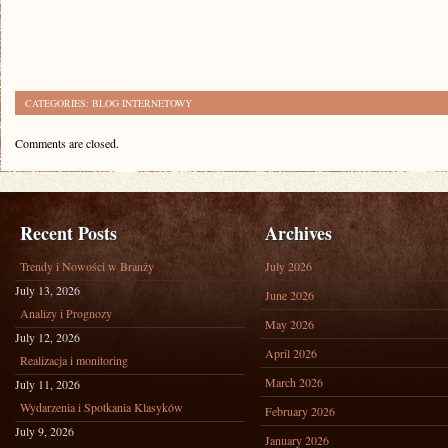
CATEGORIES:
BLOG INTERNETOWY
Comments are closed.
Recent Posts
Archives
Trendy i Nowości w Branży
July 2026
July 13, 2026
June 2026
Analizy i Prognozy
May 2026
July 12, 2026
April 2026
Realizacja i monitoring
March 2026
July 11, 2026
Wydarzenia i Spotkania Klasyków
February 2026
July 9, 2026
January 2026