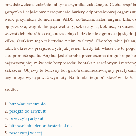
przedsięwzięcie zależnie od typu czynnika zakaźnego. Cechą wspóln
gorączka i całościowe przełamanie bariery odpornościowej organizm
wiele przynależą do nich min: AIDS, żółtaczka, katar, angina, kiła, o
opryszczka, wąglik, biopsja wątroby, szkarlatyna, koklusz, krztusiec.
wszystkich chorób to całe nasze ciało ludzkie nie ograniczają się do
kilka, skutkiem tego tak trudno z nimi walczyć. Choroby takie jak an
takich okresów przejściowych jak jesień, kiedy tak właściwie to pog
a odporność spada. Angina jest chorobą przenoszoną drogą kropelkow
najzwyczajniej w świecie bezpośredni kontakt z zarażonym i możemy
zakażeni. Objawy to bolesny ból gardła uniemożliwiający przełykanie
tego mogą występować wymioty. Na domiar tego ból stawów i kości i
źródło:
———————————
1.
http://sauerpetra.de
2.
przejdź do artykułu
3.
przeczytaj artykuł
4.
http://schalmeienorchesterkiel.de
5.
przeczytaj więcej