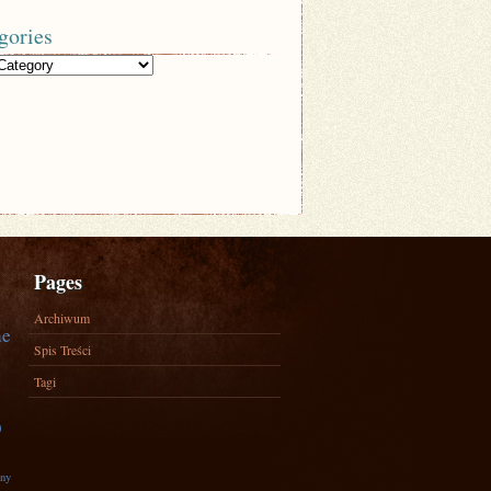
gories
Pages
Archiwum
ne
Spis Treści
Tagi
)
zny