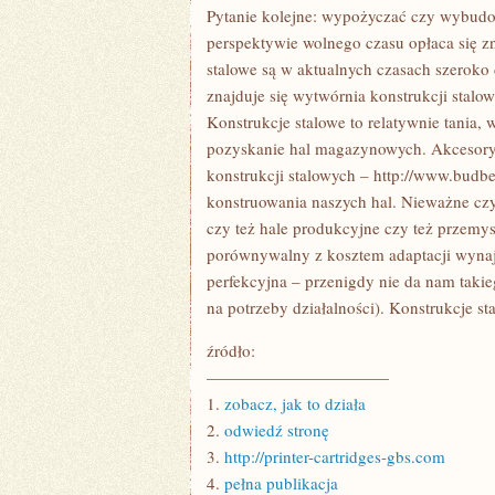
OZNACZA
Pytanie kolejne: wypożyczać czy wybudo
TO,
perspektywie wolnego czasu opłaca się z
ŻE
KOŃCZY
stalowe są w aktualnych czasach szeroko
znajduje się wytwórnia konstrukcji stalo
Konstrukcje stalowe to relatywnie tania,
pozyskanie hal magazynowych. Akcesoryj
konstrukcji stalowych – http://www.budbe
konstruowania naszych hal. Nieważne cz
czy też hale produkcyjne czy też przemy
porównywalny z kosztem adaptacji wyna
perfekcyjna – przenigdy nie da nam taki
na potrzeby działalności). Konstrukcje s
źródło:
———————————
1.
zobacz, jak to działa
2.
odwiedź stronę
3.
http://printer-cartridges-gbs.com
4.
pełna publikacja