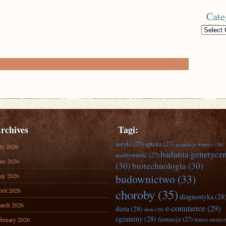
Cate
Categories
rchives
Tagi:
antyki
(27)
apteka
(27)
aranżacja wnętrz
(26)
ly 2026
badania genetycz
asertywność
(27)
ne 2026
(30)
biotechnologia
(30)
ay 2026
budownictwo
(33)
ril 2026
choroby
(35)
diagnostyka
(28
arch 2026
e-commerce
(29)
dieta
(28)
dom
(26)
egzaminy
(28)
farmacja
(27)
bruary 2026
fitness medyc