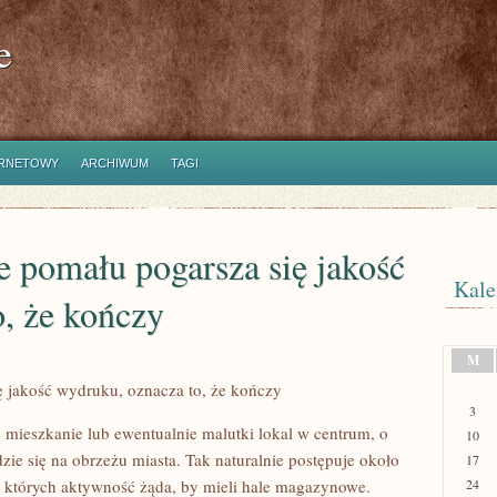
e
ERNETOWY
ARCHIWUM
TAGI
e pomału pogarsza się jakość
Kale
, że kończy
M
 jakość wydruku, oznacza to, że kończy
3
 mieszkanie lub ewentualnie malutki lokal w centrum, o
10
zie się na obrzeżu miasta. Tak naturalnie postępuje około
17
 których aktywność żąda, by mieli hale magazynowe.
24