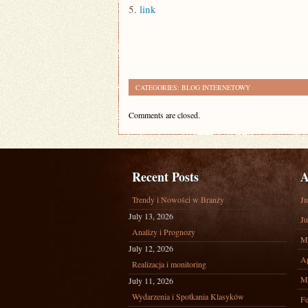
5.
link
CATEGORIES:
BLOG INTERNETOWY
Comments are closed.
Recent Posts
A
Trendy i Nowości w Branży
Ju
July 13, 2026
Ju
Analizy i Prognozy
M
July 12, 2026
Ap
Realizacja i monitoring
M
July 11, 2026
Wydarzenia i Spotkania Klasyków
Fe