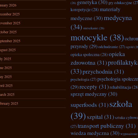
genetyka
(30)
gry edukacyjne
(27
(26)
nuary 2026
materiały
korepetycje
(28)
ecember 2025
medycyna
medyczne
(30)
ovember 2025
(34)
mieszkanie
(26)
tober 2025
motocykle
(38)
ochro
ptember 2025
przyrody
(29)
odchudzanie
(27)
ogród
(2
ugust 2025
opieka
opieka społeczna
(28)
ly 2025
profilaktyk
zdrowotna
(31)
ne 2025
(33)
przychodnia
(31)
ay 2025
psychologia społecz
psychologia
(27)
recepty
(31)
ril 2025
(29)
rehabilitacja
(28
sprzęt medyczny
(30)
arch 2025
szkoła
superfoods
(31)
bruary 2025
(39)
szpital
(31)
sztuka cyfrow
transport publiczny
(31)
(27)
wiedza medyczna
(30)
wyposażenie