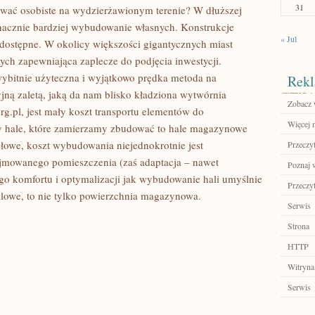
31
wać osobiste na wydzierżawionym terenie? W dłuższej
nacznie bardziej wybudowanie własnych. Konstrukcje
« Jul
 dostępne. W okolicy większości gigantycznych miast
wych zapewniająca zaplecze do podjęcia inwestycji.
 wybitnie użyteczna i wyjątkowo prędka metoda na
Rekl
ną zaletą, jaką da nam blisko kładziona wytwórnia
Zobacz 
rg.pl, jest mały koszt transportu elementów do
Więcej n
y hale, które zamierzamy zbudować to hale magazynowe
słowe, koszt wybudowania niejednokrotnie jest
Przeczyt
jmowanego pomieszczenia (zaś adaptacja – nawet
Poznaj 
ego komfortu i optymalizacji jak wybudowanie hali umyślnie
Przeczyt
talowe, to nie tylko powierzchnia magazynowa.
Serwis
Strona
HTTP
Witryna
Serwis