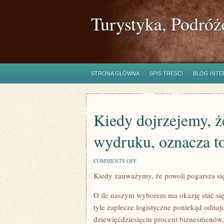
Turystyka, Podróż
STRONA GŁÓWNA
SPIS TREŚCI
BLOG INT
Kiedy dojrzejemy, ż
wydruku, oznacza to
ON
COMMENTS OFF
KIEDY
Kiedy zauważymy, że powoli pogarsza się
DOJRZEJEMY,
ŻE
POMAŁU
O ile naszym wyborem ma okazję stać się
POGARSZA
SIĘ
tyle zaplecze logistyczne poniekąd odnajd
JAKOŚĆ
dziewięćdziesięciu procent biznesmenów,
WYDRUKU,