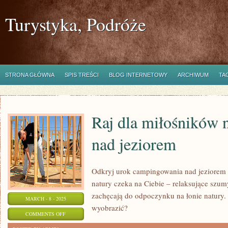
Turystyka, Podróże
STRONA GŁÓWNA
SPIS TREŚCI
BLOG INTERNETOWY
ARCHIWUM
TA
Raj dla miłośników 
nad jeziorem
Odkryj urok campingowania nad jeziorem 
natury czeka na Ciebie – relaksujące szu
zachęcają do odpoczynku na łonie natury.
MARCH - 8 - 2025
wyobrazić?
ON
COMMENTS OFF
RAJ