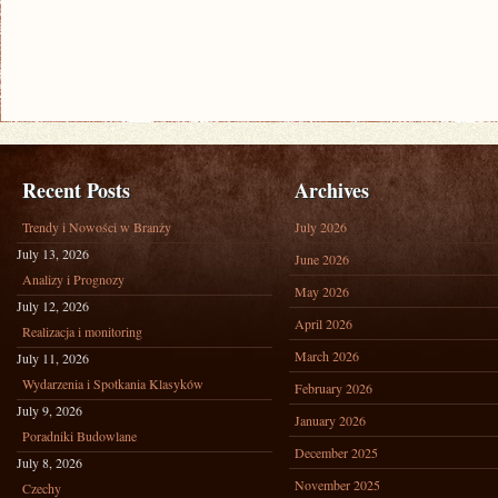
Recent Posts
Archives
Trendy i Nowości w Branży
July 2026
July 13, 2026
June 2026
Analizy i Prognozy
May 2026
July 12, 2026
April 2026
Realizacja i monitoring
March 2026
July 11, 2026
Wydarzenia i Spotkania Klasyków
February 2026
July 9, 2026
January 2026
Poradniki Budowlane
December 2025
July 8, 2026
November 2025
Czechy