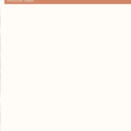
POSTED BY ADMIN
DLA
MIŁOŚNIKÓW
NATURY:
CAMPING
NAD
JEZIOREM