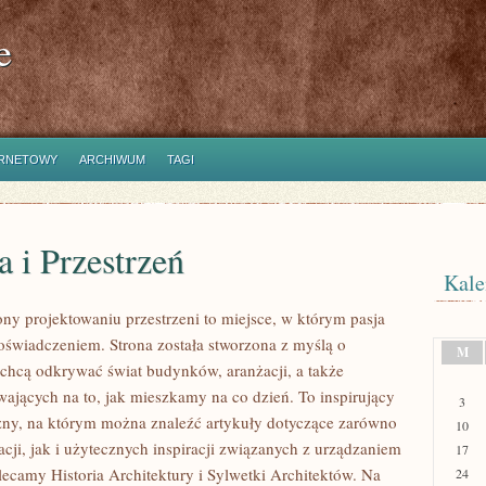
e
ERNETOWY
ARCHIWUM
TAGI
 i Przestrzeń
Kale
ony projektowaniu przestrzeni to miejsce, w którym pasja
doświadczeniem. Strona została stworzona z myślą o
M
 chcą odkrywać świat budynków, aranżacji, a także
wających na to, jak mieszkamy na co dzień. To inspirujący
3
zny, na którym można znaleźć artykuły dotyczące zarówno
10
acji, jak i użytecznych inspiracji związanych z urządzaniem
17
lecamy Historia Architektury i Sylwetki Architektów. Na
24