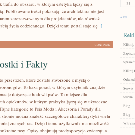
31
ik trafia do obszaru, w którym estetyka łączy się z
ą. Publikowane treści pokazują, że architektura nie jest
« Jul
arem zarezerwowanym dla projektantów, ale również
ścią życia codziennego. Dzięki temu portal staje się
[
Rekl
Kliknij
CONTINUE
Zapisz s
stki i Fakty
Sprawdź
Kliknij 
o przestrzeń, które zostało stworzone z myślą o
Odwiedź
oronogów. To baza porad, w którym czytelnik znajdzie
Serwis
rmacje dotyczące hodowli psów. To miejsce dla
Strona
ch opiekunów, w którym praktyka łączą się w użyteczne
Blog
Fajne kategorie to Psia Moda i Akcesoria i Porady dla
Blog
stronie można znaleźć szczegółowe charakterystyki wielu
mniej znanych ras. Dzięki temu użytkownik ma możliwość
Witryna
konkretne rasy. Opisy obejmują predyspozycje zwierząt, a