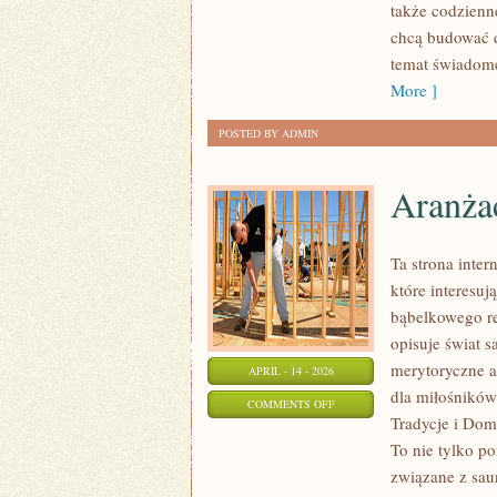
także codzienn
FAKTY
chcą budować d
temat świadome
More ]
POSTED BY ADMIN
Aranżac
Ta strona inte
które interesuj
bąbelkowego r
opisuje świat 
merytoryczne a
APRIL - 14 - 2026
dla miłośników
ON
COMMENTS OFF
Tradycje i Dom
ARANŻACJE
To nie tylko p
I
związane z sa
INSPIRACJE