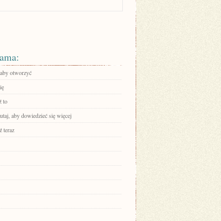
ama:
, aby otworzyć
ię
 to
tutaj, aby dowiedzieć się więcej
 teraz