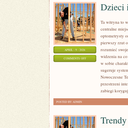
Dzieci
Ta witryna to 
centralne miejs
optometrysty o
pierwszy rzut o
rozumieć swoje
APRIL - 9 - 2026
widzenia na co 
ON
COMMENTS OFF
w sobie charakt
DZIECI
sugeruje syste
I
Nowoczesne Tec
WZROK
przestrzeni int
zabiegi korygu
POSTED BY ADMIN
Trendy