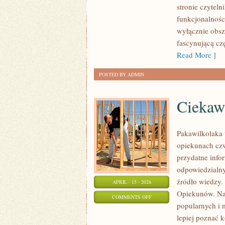
stronie czyteln
I
funkcjonalności
PRZESTRZEŃ
wyłącznie obsz
fascynującą czę
Read More ]
POSTED BY ADMIN
Ciekawo
Pakawilkolaka t
opiekunach czw
przydatne info
odpowiedzialny
źródło wiedzy. 
APRIL - 15 - 2026
Opiekunów. Na 
ON
COMMENTS OFF
popularnych i 
CIEKAWOSTKI
lepiej poznać 
I