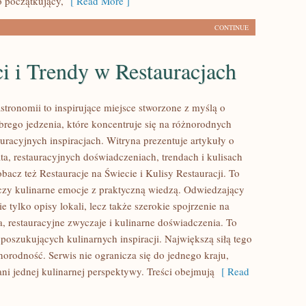
 początkujący,
[ Read More ]
CONTINUE
i i Trendy w Restauracjach
stronomii to inspirujące miejsce stworzone z myślą o
brego jedzenia, które koncentruje się na różnorodnych
uracyjnych inspiracjach. Witryna prezentuje artykuły o
ta, restauracyjnych doświadczeniach, trendach i kulisach
obacz też Restauracje na Świecie i Kulisy Restauracji. To
łączy kulinarne emocje z praktyczną wiedzą. Odwiedzający
ie tylko opisy lokali, lecz także szerokie spojrzenie na
a, restauracyjne zwyczaje i kulinarne doświadczenia. To
 poszukujących kulinarnych inspiracji. Największą siłą tego
żnorodność. Serwis nie ogranicza się do jednego kraju,
 ani jednej kulinarnej perspektywy. Treści obejmują
[ Read