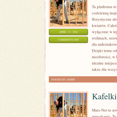
Ta platforma to
codzienną insp
florystyczne de
kwiatów. Całoś
wyłącznie w te
APRIL - 9 - 2026
roślinach, sez
ON
COMMENTS OFF
dla miłośników 
TRENDY
Dzięki temu odb
WE
możliwości, w 
FLORYSTYCE
idealne miejsce
także dla wszys
POSTED BY ADMIN
Kafelki
Mars-Net to no
mieszkania. To 