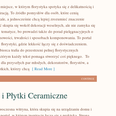
 miejsce, w którym florystyka spotyka się z delikatnością i
iracją. To źródło pomysłów dla osób, które cenią
tale, a jednocześnie chcą lepiej zrozumieć znaczenie
ć skupia się wokół dekoracji weselnych, ale nie zamyka się
j tematyce, bo prowadzi także do porad pielęgnacyjnych o
onowości, trwałości i sposobach komponowania. To portal
florystyki, gdzie lekkość łączy się z doświadczeniem.
iorca trafia do przestrzeni pełnej florystycznych
którym każdy tekst pomaga stworzyć coś pięknego. To
 dla przyszłych par młodych, dekoratorów, florystów, a
tkich, którzy chcą
[ Read More ]
CONTINUE
 i Płytki Ceramiczne
woczesna witryna, która skupia się na urządzaniu domu i
portal, w którym inspiracje łączą się z praktyką. Strona