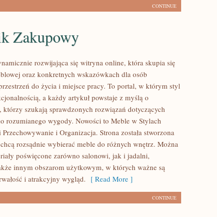
CONTINUE
ik Zakupowy
ynamicznie rozwijająca się witryna online, która skupia się
eblowej oraz konkretnych wskazówkach dla osób
rzestrzeń do życia i miejsce pracy. To portal, w którym styl
kcjonalnością, a każdy artykuł powstaje z myślą o
 którzy szukają sprawdzonych rozwiązań dotyczących
oko rozumianego wygody. Nowości to Meble w Stylach
i Przechowywanie i Organizacja. Strona została stworzona
e chcą rozsądnie wybierać meble do różnych wnętrz. Można
riały poświęcone zarówno salonowi, jak i jadalni,
także innym obszarom użytkowym, w których ważne są
rwałość i atrakcyjny wygląd.
[ Read More ]
CONTINUE