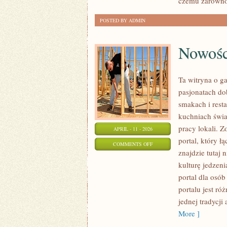
czemu zarówno
POSTED BY ADMIN
Nowośc
Ta witryna o ga
pasjonatach do
smakach i resta
kuchniach świa
pracy lokali. Z
APRIL - 11 - 2026
portal, który 
ON
COMMENTS OFF
znajdzie tutaj n
NOWOŚCI
kulturę jedzeni
I
portal dla osób
TRENDY
portalu jest ró
W
jednej tradycji
RESTAURACJACH
More ]