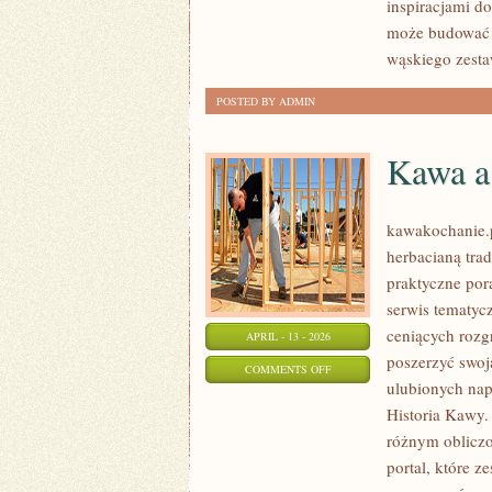
inspiracjami do
może budować w
wąskiego zest
POSTED BY ADMIN
Kawa a
kawakochanie.pl
herbacianą tra
praktyczne por
serwis tematycz
ceniących rozgr
APRIL - 13 - 2026
poszerzyć swoj
ON
COMMENTS OFF
ulubionych nap
KAWA
Historia Kawy.
A
różnym obliczom
ZDROWIE
portal, które z