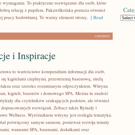
e wymagania. To praktyczne rozwiązanie dla osób, które
Cate
obrą relację z pupilem. Pakawilkolaka porusza również
j pracy hodowlanej. To ważny element strony,
[ Read
Categories
CONTINUE
je i Inspiracje
rnetowa to wartościowe kompendium informacji dla osób,
ą się kąpielami cieplnymi, przestrzenią basenową, strefą
elaksu oraz szeroko rozumianym odpoczynkiem. Witryna
saun, kąpieli, basenów i domowego SPA. Można tu znaleźć
rtykuły dla czytelników szukających podstaw, ale również
 dopracowanych rozwiązań. Zobacz także Rytuały i
owe Wellness. Wyróżnikiem witryny jest rozległa tematyka.
ortal poświęcony samym saunom, ponieważ rozwija tematy
unami, wannami SPA, basenami, dodatkami oraz