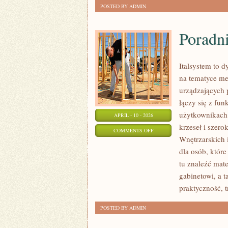
POSTED BY ADMIN
Poradn
Italsystem to d
na tematyce m
urządzających p
łączy się z fun
użytkownikach,
APRIL - 10 - 2026
krzeseł i szer
ON
COMMENTS OFF
Wnętrzarskich 
PORADNIK
dla osób, któr
ZAKUPOWY
tu znaleźć mate
gabinetowi, a 
praktyczność, t
POSTED BY ADMIN