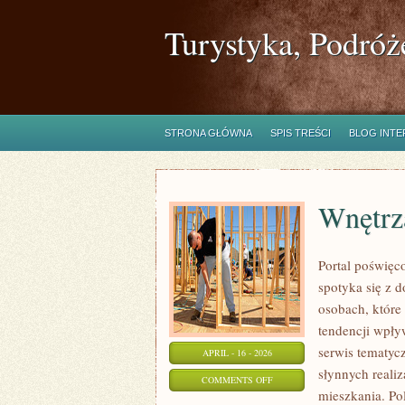
Turystyka, Podróż
STRONA GŁÓWNA
SPIS TREŚCI
BLOG INT
Wnętrza
Portal poświęc
spotyka się z 
osobach, które
tendencji wpły
serwis tematyc
APRIL - 16 - 2026
słynnych realiz
ON
COMMENTS OFF
mieszkania. Po
WNĘTRZA