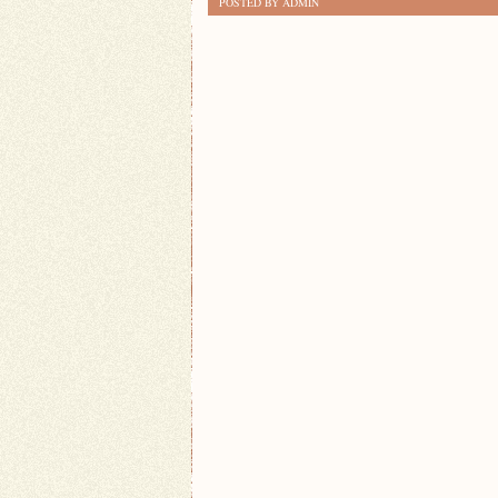
POSTED BY ADMIN
KONSEKWENCJE
MIGRACJI
DLA
GOSPODARKI