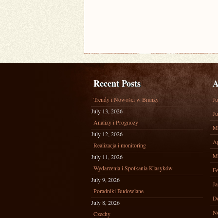
Recent Posts
A
Trendy i Nowości w Branży
Ju
July 13, 2026
Ju
Analizy i Prognozy
M
July 12, 2026
Ap
Realizacja i monitoring
M
July 11, 2026
Wydarzenia i Spotkania Klasyków
Fe
July 9, 2026
Ja
Poradniki Budowlane
D
July 8, 2026
N
Czechy