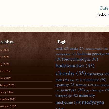
Cate
Categories
rchives
Tagi:
antyki
(27)
apteka
(27)
aranżacja wnętrz
(26)
ly 2026
badania genetycz
asertywność
(27)
ne 2026
(30)
biotechnologia
(30)
ay 2026
budownictwo
(33)
ril 2026
choroby
(35)
diagnostyka
(28
arch 2026
e-commerce
(29)
dieta
(28)
dom
(26)
egzaminy
(28)
farmacja
(27)
bruary 2026
fitness medyc
genetyka
(30)
gry edukacyjne
(27
(26)
nuary 2026
materiały
korepetycje
(28)
ecember 2025
medycyna
medyczne
(30)
ovember 2025