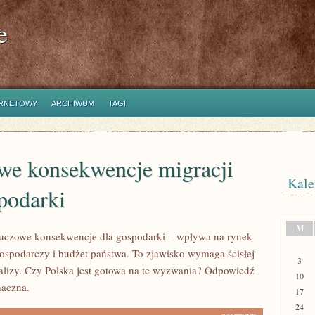
e
ERNETOWY
ARCHIWUM
TAGI
we konsekwencje migracji
Kale
podarki
M
luczowe konsekwencje dla gospodarki – wpływa na rynek
gospodarczy i budżet państwa. To zjawisko wymaga ścisłej
3
nalizy. Czy Polska jest gotowa na te wyzwania? Odpowiedź
10
naczna.
17
24