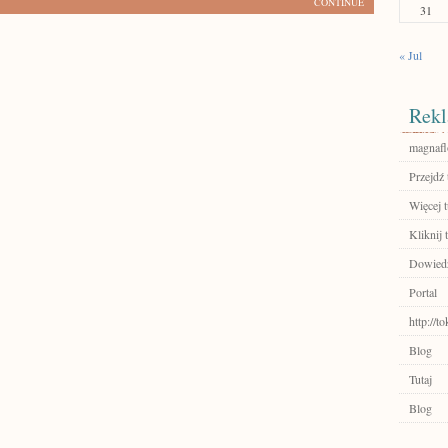
CONTINUE
31
« Jul
Rekl
magnaf
Przejdź 
Więcej t
Kliknij 
Dowiedz 
Portal
http://
Blog
Tutaj
Blog