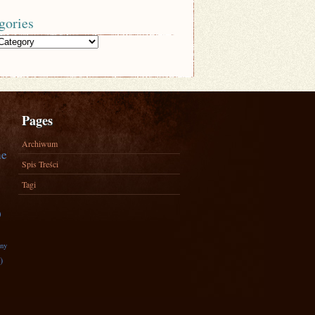
gories
Pages
Archiwum
ne
Spis Treści
Tagi
)
zny
)