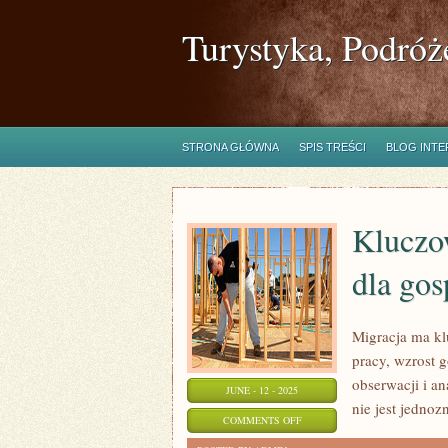
Turystyka, Podróż
STRONA GŁÓWNA
SPIS TREŚCI
BLOG INT
Kluczo
dla gos
Migracja ma k
pracy, wzrost 
obserwacji i a
JUNE - 12 - 2025
nie jest jednoz
ON
COMMENTS OFF
KLUCZOWE