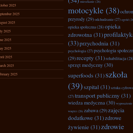
(34)
mieszkanie
(26)
tober 2025
motocykle
(38)
ochro
ptember 2025
przyrody
(29)
odchudzanie
(27)
ogród
(2
ugust 2025
opieka
opieka społeczna
(28)
ly 2025
profilaktyk
zdrowotna
(31)
ne 2025
(33)
przychodnia
(31)
ay 2025
psychologia społecz
psychologia
(27)
recepty
(31)
ril 2025
(29)
rehabilitacja
(28
sprzęt medyczny
(30)
arch 2025
szkoła
superfoods
(31)
bruary 2025
(39)
szpital
(31)
sztuka cyfrow
transport publiczny
(31)
(27)
wiedza medyczna
(30)
wyposażenie
zajęcia
zabawa
(29)
wnętrz
(26)
dodatkowe
(31)
zdrowe
zdrowie
żywienie
(31)