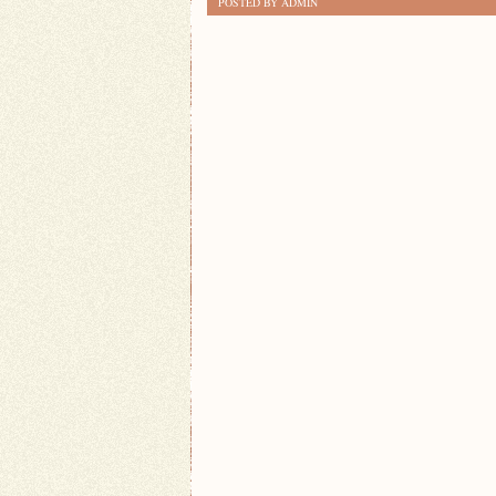
POSTED BY ADMIN
ŻYCIE
W
MIEŚCIE:
JAK
OSIĄGNĄĆ
HARMONIĘ?