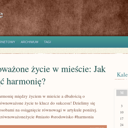
e
ERNETOWY
ARCHIWUM
TAGI
ważone życie w mieście: Jak
Kale
ąć harmonię?
M
armonię między życiem w mieście a dbałością o
ównoważone życie to klucz do sukcesu! Dzielimy się
3
osobami na osiągnięcie równowagi w artykule poniżej.
10
#zrównoważoneżycie #miasto #srodowisko #harmonia
17
24