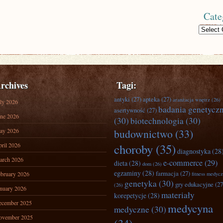
Cate
Categories
rchives
Tagi:
antyki
(27)
apteka
(27)
aranżacja wnętrz
(26)
ly 2026
badania genetycz
asertywność
(27)
ne 2026
(30)
biotechnologia
(30)
ay 2026
budownictwo
(33)
ril 2026
choroby
(35)
diagnostyka
(28
arch 2026
e-commerce
(29)
dieta
(28)
dom
(26)
egzaminy
(28)
farmacja
(27)
bruary 2026
fitness medyc
genetyka
(30)
gry edukacyjne
(27
(26)
nuary 2026
materiały
korepetycje
(28)
ecember 2025
medycyna
medyczne
(30)
ovember 2025