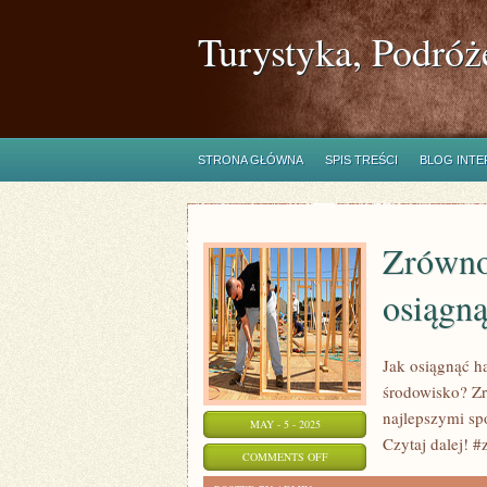
Turystyka, Podróż
STRONA GŁÓWNA
SPIS TREŚCI
BLOG INT
Zrówno
osiągn
Jak osiągnąć h
środowisko? Zr
najlepszymi sp
MAY - 5 - 2025
Czytaj dalej! 
ON
COMMENTS OFF
ZRÓWNOWAŻONE