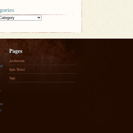
gories
Pages
Archiwum
ne
Spis Treści
Tagi
)
zny
)