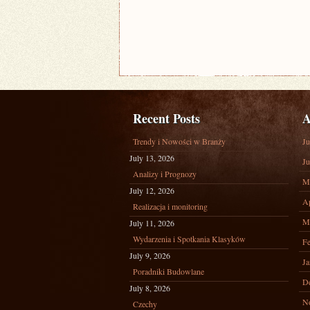
Recent Posts
A
Trendy i Nowości w Branży
Ju
July 13, 2026
Ju
Analizy i Prognozy
M
July 12, 2026
Ap
Realizacja i monitoring
M
July 11, 2026
Wydarzenia i Spotkania Klasyków
Fe
July 9, 2026
Ja
Poradniki Budowlane
D
July 8, 2026
N
Czechy