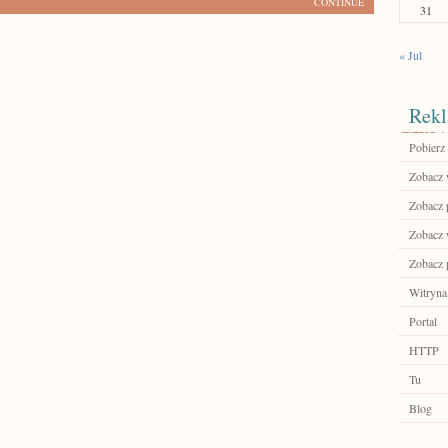
CONTINUE
31
« Jul
Rekl
Pobierz
Zobacz w
Zobacz p
Zobacz 
Zobacz p
Witryna
Portal
HTTP
Tu
Blog