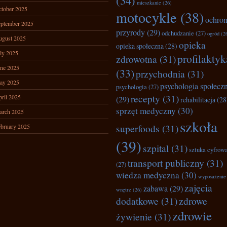
(34)
mieszkanie
(26)
tober 2025
motocykle
(38)
ochro
ptember 2025
przyrody
(29)
odchudzanie
(27)
ogród
(2
ugust 2025
opieka
opieka społeczna
(28)
ly 2025
profilaktyk
zdrowotna
(31)
ne 2025
(33)
przychodnia
(31)
ay 2025
psychologia społecz
psychologia
(27)
recepty
(31)
ril 2025
(29)
rehabilitacja
(28
sprzęt medyczny
(30)
arch 2025
szkoła
superfoods
(31)
bruary 2025
(39)
szpital
(31)
sztuka cyfrow
transport publiczny
(31)
(27)
wiedza medyczna
(30)
wyposażenie
zajęcia
zabawa
(29)
wnętrz
(26)
dodatkowe
(31)
zdrowe
zdrowie
żywienie
(31)