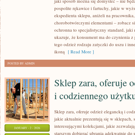
jaki sposób można się domyśleć – nie będ
ZAWSZE
pospolite rękawice i fartuchy, jakie w wy
SPRAWA
ekspedienta sklepu, aniżeli na pracownika,
KUPNA
chorobotwórczymi elementami – zobacz si
UBRANIA
ochronna to specjalistyczny standard, jaki 
ukazuje, że konsument ma do czynienia z 
JEST
tego odzież rodzaju zatyczki do uszu i in
JASNA.
ikoną
[ Read More ]
W
PEWNYCH
POSTED BY ADMIN
JEDNOZNACZNYCH
MOMENTACH
Sklep zara, oferuje 
i codziennego użytk
Sklep zara, oferuje odzież elegancką i co
jakie aktualnie prezentują się w sklepach
interesującymi kolekcjami, jakie zezwala
JANUARY - 2 - 2026
starszym dobierać ubrania adekwatnie do 