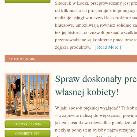
Sitodruk w Łodzi, przeprowadzany jest pr
ODZIEŻ
od kilkunastu lat prosperuje z imponując
DAMSKA
realizuje usługi w niezwykle szerokim zna
AGATARE,
kluczowe, umożliwiają również solidnie zapo
OFERUJE
też jej historią, co zezwoli poznać wszelk
NIEZWYKLE
przeprowadzane są konkretne prace oraz t
CIEKAWE
zdjęcia produktów,
[ Read More ]
KOLEKCJE
POSTED BY ADMIN
Spraw doskonały pre
własnej kobiety!
W jaki sposób piękniej wyglądać? Te kobie
– a zapewne należą do większości, powin
jak za stosunkowo niewielkie pieniądze o
JANUARY - 2 - 2026
niezłym pomysłem byłoby najzwyczajniej
ON
COMMENTS OFF