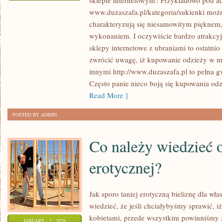
sklepie internetowym? Przykładowo pod a
SPRAW
www.duzaszafa.pl/kategoria/sukienki można
DOSKONAŁY
charakteryzują się niesamowitym pięknem,
PREZENT
wykonaniem. I oczywiście bardzo atrakcy
DLA
sklepy internetowe z ubraniami to ostatni
WŁASNEJ
zwrócić uwagę, iż kupowanie odzieży w mi
KOBIETY!
innymi http://www.duzaszafa.pl to pełna 
Często panie nieco boją się kupowania odz
Read More ]
POSTED BY ADMIN
Co należy wiedzieć o
erotycznej?
Jak sporo taniej erotyczną bieliznę dla w
wiedzieć, że jeśli chciałybyśmy sprawić, 
kobietami, przede wszystkim powinniśmy z
JANUARY - 2 - 2026