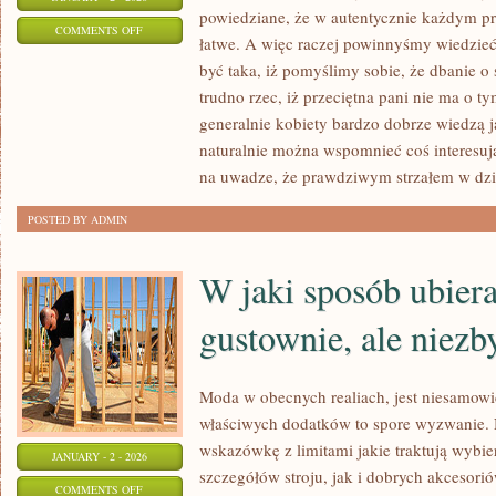
powiedziane, że w autentycznie każdym 
ON
COMMENTS OFF
łatwe. A więc raczej powinnyśmy wiedzieć
CO
być taka, iż pomyślimy sobie, że dbanie o s
NALEŻY
trudno rzec, iż przeciętna pani nie ma o 
WIEDZIEĆ
generalnie kobiety bardzo dobrze wiedzą j
O
naturalnie można wspomnieć coś interesu
BIELIŹNIE
na uwadze, że prawdziwym strzałem w dzie
EROTYCZNEJ?
POSTED BY ADMIN
W jaki sposób ubiera
gustownie, ale niezb
Moda w obecnych realiach, jest niesamow
właściwych dodatków to spore wyzwanie. 
wskazówkę z limitami jakie traktują wybier
JANUARY - 2 - 2026
szczegółów stroju, jak i dobrych akcesor
ON
COMMENTS OFF