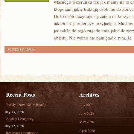
własnego wizerunku tak jak mamy na to chę
W
kłopotami jakie traktują osób nie do końc
JAKI
Dużo osób decyduje się zatem na korzyst
SPOSÓB
takich jak partner czy przyjaciele. Musim
UBIERAĆ
jednakże do tego zagadnienia jakie doty
SIĘ
obłędu. Nie wolno nie pamiętać o tym, że
[
GUSTOWNIE,
POSTED BY ADMIN
ALE
NIEZBYT
DROGO?
Recent Posts
Archives
Trendy i Nowości w Branży
July 2026
July 13, 2026
June 2026
Analizy i Prognozy
May 2026
July 12, 2026
April 2026
Realizacja i monitoring