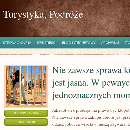
Turystyka, Podróże
STRONA GŁÓWNA
SPIS TREŚCI
BLOG INTERNETOWY
ARCHIWUM
TA
Nie zawsze sprawa k
jest jasna. W pewny
jednoznacznych mo
Jakakolwiek profesja ma prawo być kłopot
JANUARY - 2 - 2026
Nie zawsze sprawa zakupu ubioru jest prze
ON
COMMENTS OFF
odzież robocza wrocław muszą zagwaranto
NIE