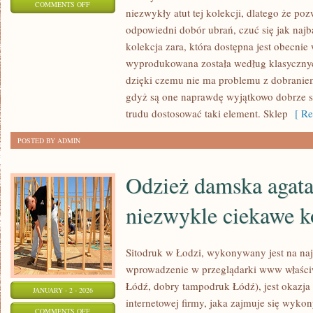
ON
COMMENTS OFF
niezwykły atut tej kolekcji, dlatego że p
SKLEP
odpowiedni dobór ubrań, czuć się jak naj
ZARA,
kolekcja zara, która dostępna jest obecnie 
OFERUJE
wyprodukowana została według klasyczny
ODZIEŻ
dzięki czemu nie ma problemu z dobranie
ELEGANCKĄ
gdyż są one naprawdę wyjątkowo dobrze s
I
trudu dostosować taki element. Sklep
[ Re
CODZIENNEGO
POSTED BY ADMIN
UŻYTKU
Odzież damska agatar
niezwykle ciekawe k
Sitodruk w Łodzi, wykonywany jest na n
wprowadzenie w przeglądarki www właściw
Łódź, dobry tampodruk Łódź), jest okazja
JANUARY - 2 - 2026
internetowej firmy, jaka zajmuje się wyko
ON
COMMENTS OFF