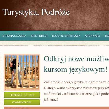
Turystyka, Podróże
STRONA GŁÓWNA
SPIS TREŚCI
BLOG INTERNETOWY
ARCHIWUM
TA
Odkryj nowe możliwo
kursom językowym!
Znajomość obcego języka to ogromna zalet
Dlatego warto skorzystać z kursów język
możliwości zarówno w karierze, jak i podc
FEBRUARY - 27 - 2025
już teraz!
ON
COMMENTS OFF
ODKRYJ