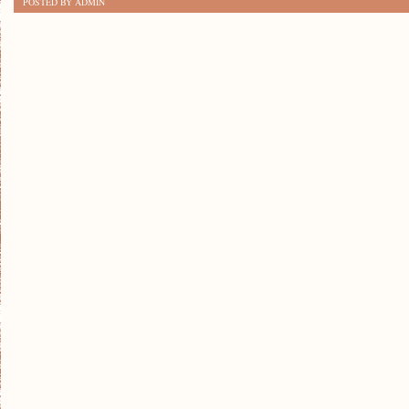
POSTED BY ADMIN
NOWE
MOŻLIWOŚCI
DZIĘKI
KURSOM
JĘZYKOWYM!