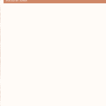
POSTED BY ADMIN
NAUKĘ
PRZEZ
ZABAWĘ:
TECHNIKI
DLA
MAŁYCH
ODKRYWCÓW