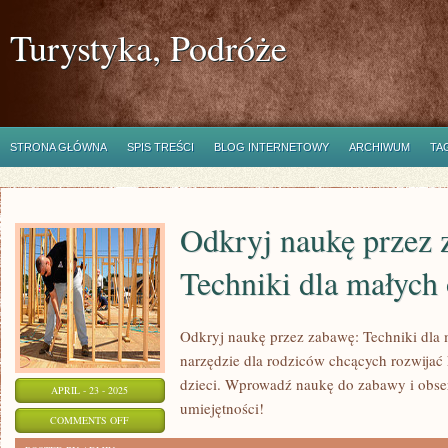
Turystyka, Podróże
STRONA GŁÓWNA
SPIS TREŚCI
BLOG INTERNETOWY
ARCHIWUM
TA
Odkryj naukę przez 
Techniki dla małyc
Odkryj naukę przez zabawę: Techniki dla
narzędzie dla rodziców chcących rozwijać
dzieci. Wprowadź naukę do zabawy i obserw
APRIL - 23 - 2025
umiejętności!
ON
COMMENTS OFF
ODKRYJ