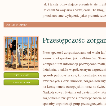
jak i teksty pozwalające przenieść się myś
Polecam Szwajcaria i Szwajcaria. To blog,
przedstawiane wyłącznie jako przemieszcz
POSTED BY ADMIN
Przestępczośc zorga
Przestępczość zorganizowana od wielu lat
zarówno ekspertów, jak i odbiorców. Stron
kompendium informacji poświęcone mafii,
działania, a także współczesnym zagrożen
sposób publicystyczny, koncentrując się n
JULY - 4 - 2026
związanych z działalnością zorganizowany
ON
COMMENTS OFF
na kontynencie europejskim oraz na świec
PRZESTĘPCZOŚC
Narkotykowe i Pytania od czytelników. Por
ZORGANIZOWANA
zagadnienia związane z przestępczością z
sposoby organizacji grup przestępczych, i