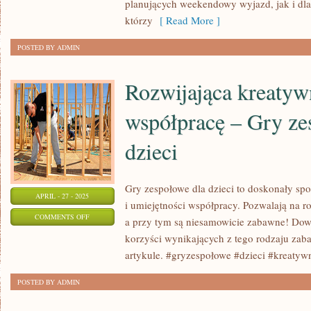
planujących weekendowy wyjazd, jak i dl
którzy
[ Read More ]
POSTED BY ADMIN
Rozwijająca kreatyw
współpracę – Gry ze
dzieci
Gry zespołowe dla dzieci to doskonały spo
APRIL - 27 - 2025
i umiejętności współpracy. Pozwalają na r
ON
COMMENTS OFF
a przy tym są niesamowicie zabawne! Dowi
ROZWIJAJĄCA
korzyści wynikających z tego rodzaju z
KREATYWNOŚĆ
artykule. #gryzespołowe #dzieci #kreaty
I
POSTED BY ADMIN
WSPÓŁPRACĘ
–