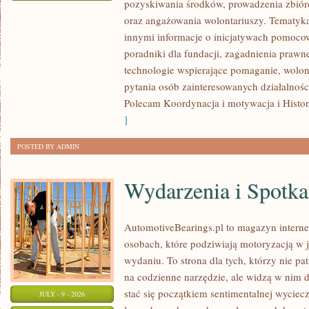
pozyskiwania środków, prowadzenia zbiór
REALIZACJA
oraz angażowania wolontariuszy. Tematyk
I
innymi informacje o inicjatywach pomocow
MONITORING
poradniki dla fundacji, zagadnienia prawn
technologie wspierające pomaganie, wolon
pytania osób zainteresowanych działalnośc
Polecam Koordynacja i motywacja i Histo
]
POSTED BY ADMIN
Wydarzenia i Spotk
AutomotiveBearings.pl to magazyn intern
osobach, które podziwiają motoryzacją w j
wydaniu. To strona dla tych, którzy nie p
na codzienne narzędzie, ale widzą w nim 
stać się początkiem sentimentalnej wyciec
JULY - 9 - 2026