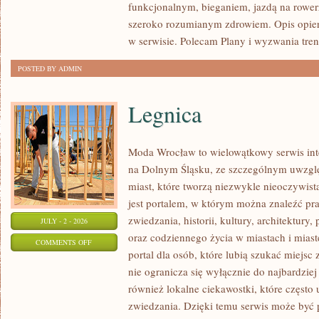
funkcjonalnym, bieganiem, jazdą na rowerz
szeroko rozumianym zdrowiem. Opis opier
w serwisie. Polecam Plany i wyzwania tre
POSTED BY ADMIN
Legnica
Moda Wrocław to wielowątkowy serwis int
na Dolnym Śląsku, ze szczególnym uwzgl
miast, które tworzą niezwykle nieoczywistą
jest portalem, w którym można znaleźć pr
zwiedzania, historii, kultury, architektury,
JULY - 2 - 2026
oraz codziennego życia w miastach i mias
ON
COMMENTS OFF
portal dla osób, które lubią szukać miejs
LEGNICA
nie ogranicza się wyłącznie do najbardziej
również lokalne ciekawostki, które częst
zwiedzania. Dzięki temu serwis może być