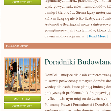
legendarnych marek, przełomowych konstr
ON
COMMENTS OFF
wyścigowych sukcesów i samochodów, które
WYDARZENIA
pamięci kierowców. Strona łączy motoryza
I
którym liczą się nie tylko liczby, ale równi
SPOTKANIA
AutomotiveBearings.pl może zainteresow
KLASYKÓW
youngtimerów, jak i czytelników, którzy d
dawna motoryzacja ma w
[ Read More ]
POSTED BY ADMIN
Poradniki Budowlan
DomPol – miejsce dla osób zainteresowa
to serwis poświęcony tematyce domów dre
wiedzy dla osób, które planują budowę dom
praktycznych problemach, które pojawiają 
myśleć o własnym miejscu do życia wykon
JULY - 8 - 2026
Polecamy Prawo i Formalności i DomPol. 
ON
COMMENTS OFF
zarówno atutowe cechy domów drewnianych,