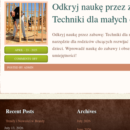
Odkryj naukę przez 
GRY
ZESPOŁOWE
Techniki dla małyc
DLA
DZIECI
Odkryj naukę przez zabawę: Techniki dla
narzędzie dla rodziców chcących rozwijać
dzieci. Wprowadź naukę do zabawy i obserw
APRIL - 23 - 2025
umiejętności!
ON
COMMENTS OFF
ODKRYJ
POSTED BY ADMIN
NAUKĘ
PRZEZ
ZABAWĘ:
TECHNIKI
DLA
MAŁYCH
Recent Posts
Archives
ODKRYWCÓW
Trendy i Nowości w Branży
July 2026
July 13, 2026
June 2026