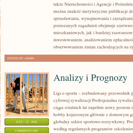
także Nieruchomości i Agencje i Pośredni
I
można znaleźć merytoryczne publikacje d
NOWOŚCI
sprzedawania, wynajmowania i zarządzani
W
poruszanych zagadnień obejmuje zarówno n
BRANŻY
mieszkaniowych, jak i bardziej zaawansow
inwestowaniem, analizowaniem opłacalnoś
obserwowaniem zmian zachodzących na ry
POSTED BY ADMIN
Analizy i Prognozy
Ligi e-sportu – rozbudowany przewodnik po
cyfrowej rywalizacji Profesjonalna rywal
ciągu ostatnich lat zupełnie nowy poziom 
hobby kojarzonym głównie z domowym gr
globalny sektor sportowo-rozrywkowy. Pro
JULY - 12 - 2026
według regularnych programów szkoleniow
ON
COMMENTS OFF