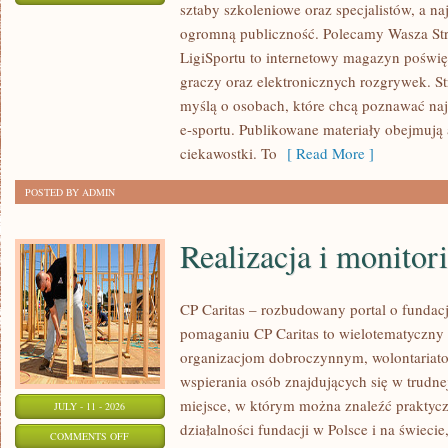
sztaby szkoleniowe oraz specjalistów, a na
ANALIZY
ogromną publiczność. Polecamy Wasza Stref
I
LigiSportu to internetowy magazyn poświę
PROGNOZY
graczy oraz elektronicznych rozgrywek. St
myślą o osobach, które chcą poznawać naj
e-sportu. Publikowane materiały obejmują a
ciekawostki. To
[ Read More ]
POSTED BY ADMIN
Realizacja i monitor
CP Caritas – rozbudowany portal o fundac
pomaganiu CP Caritas to wielotematyczny
organizacjom dobroczynnym, wolontariat
wspierania osób znajdujących się w trudnej 
miejsce, w którym można znaleźć praktycz
JULY - 11 - 2026
działalności fundacji w Polsce i na świec
ON
COMMENTS OFF