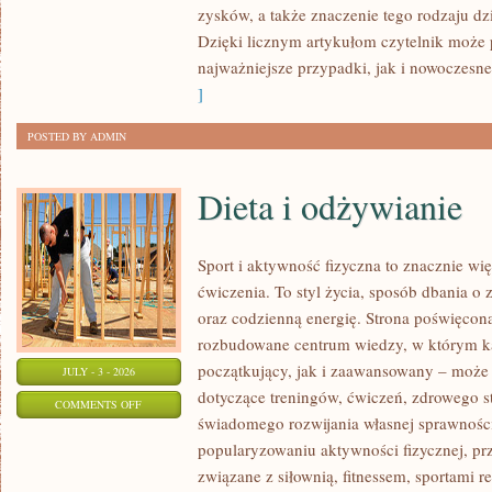
zysków, a także znaczenie tego rodzaju dzi
Dzięki licznym artykułom czytelnik może
najważniejsze przypadki, jak i nowoczesne
]
POSTED BY ADMIN
Dieta i odżywianie
Sport i aktywność fizyczna to znacznie wię
ćwiczenia. To styl życia, sposób dbania o
oraz codzienną energię. Strona poświęcona
rozbudowane centrum wiedzy, w którym k
początkujący, jak i zaawansowany – może 
JULY - 3 - 2026
dotyczące treningów, ćwiczeń, zdrowego st
ON
COMMENTS OFF
świadomego rozwijania własnej sprawności
DIETA
popularyzowaniu aktywności fizycznej, pr
I
związane z siłownią, fitnessem, sportami r
ODŻYWIANIE