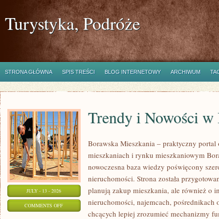
Turystyka, Podróże
STRONA GŁÓWNA
SPIS TREŚCI
BLOG INTERNETOWY
ARCHIWUM
TA
Trendy i Nowości w
Borawska Mieszkania – praktyczny portal
mieszkaniach i rynku mieszkaniowym Bor
nowoczesna baza wiedzy poświęcony szer
nieruchomości. Strona została przygotowa
planują zakup mieszkania, ale również o i
JULY - 13 - 2026
nieruchomości, najemcach, pośrednikach o
ON
COMMENTS OFF
chcących lepiej zrozumieć mechanizmy f
TRENDY