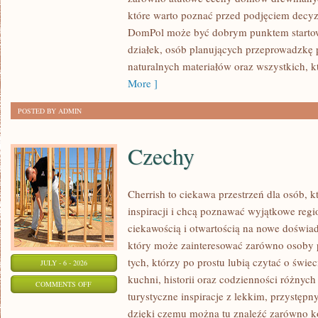
PORADNIKI
które warto poznać przed podjęciem decyz
BUDOWLANE
DomPol może być dobrym punktem startowy
działek, osób planujących przeprowadzkę 
naturalnych materiałów oraz wszystkich, k
More ]
POSTED BY ADMIN
Czechy
Cherrish to ciekawa przestrzeń dla osób, 
inspiracji i chcą poznawać wyjątkowe regi
ciekawością i otwartością na nowe doświad
który może zainteresować zarówno osoby pl
tych, którzy po prostu lubią czytać o świec
JULY - 6 - 2026
kuchni, historii oraz codzienności różnych
ON
COMMENTS OFF
turystyczne inspiracje z lekkim, przystę
CZECHY
dzięki czemu można tu znaleźć zarówno k