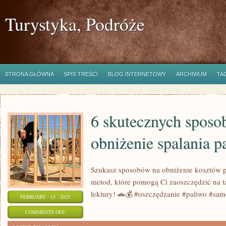
Turystyka, Podróże
STRONA GŁÓWNA
SPIS TREŚCI
BLOG INTERNETOWY
ARCHIWUM
TA
6 skutecznych sposo
obniżenie spalania p
Szukasz sposobów na obniżenie kosztów p
metod, które pomogą Ci zaoszczędzić na 
lektury! 🚗💰 #oszczędzanie #paliwo #sa
FEBRUARY - 15 - 2025
ON
COMMENTS OFF
6