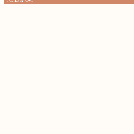
POSTED BY ADMIN
SKUTECZNYCH
SPOSOBÓW
NA
OBNIŻENIE
SPALANIA
PALIWA