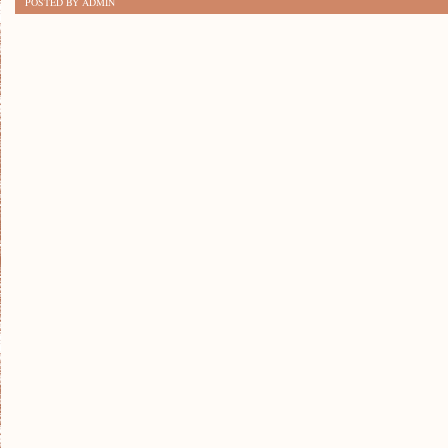
POSTED BY ADMIN
NAUKĘ
PRZEZ
ZABAWĘ:
TECHNIKI
DLA
MAŁYCH
ODKRYWCÓW