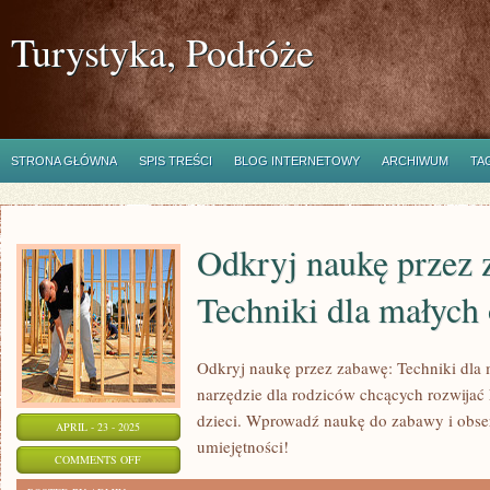
Turystyka, Podróże
STRONA GŁÓWNA
SPIS TREŚCI
BLOG INTERNETOWY
ARCHIWUM
TA
Odkryj naukę przez 
Techniki dla małyc
Odkryj naukę przez zabawę: Techniki dla
narzędzie dla rodziców chcących rozwijać
dzieci. Wprowadź naukę do zabawy i obserw
APRIL - 23 - 2025
umiejętności!
ON
COMMENTS OFF
ODKRYJ