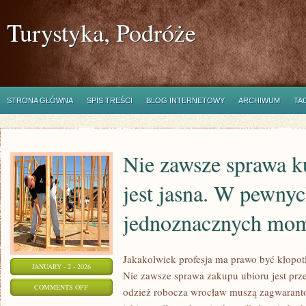
Turystyka, Podróże
STRONA GŁÓWNA
SPIS TREŚCI
BLOG INTERNETOWY
ARCHIWUM
TA
Nie zawsze sprawa k
jest jasna. W pewny
jednoznacznych mo
Jakakolwiek profesja ma prawo być kłopot
JANUARY - 2 - 2026
Nie zawsze sprawa zakupu ubioru jest prze
ON
COMMENTS OFF
odzież robocza wrocław muszą zagwaranto
NIE