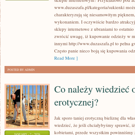
sklepie internetowym? Przykładowo pod a
SPRAW
www.duzaszafa.pl/kategoria/sukienki można
DOSKONAŁY
charakteryzują się niesamowitym pięknem,
PREZENT
wykonaniem. I oczywiście bardzo atrakcy
DLA
sklepy internetowe z ubraniami to ostatni
WŁASNEJ
zwrócić uwagę, iż kupowanie odzieży w mi
KOBIETY!
innymi http://www.duzaszafa.pl to pełna 
Często panie nieco boją się kupowania odz
Read More ]
POSTED BY ADMIN
Co należy wiedzieć o
erotycznej?
Jak sporo taniej erotyczną bieliznę dla w
wiedzieć, że jeśli chciałybyśmy sprawić, 
kobietami, przede wszystkim powinniśmy z
JANUARY - 2 - 2026