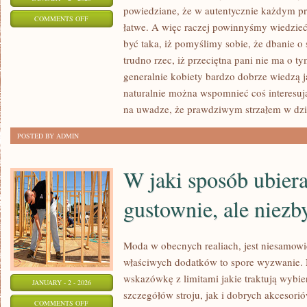
powiedziane, że w autentycznie każdym 
ON
COMMENTS OFF
łatwe. A więc raczej powinnyśmy wiedzieć
CO
być taka, iż pomyślimy sobie, że dbanie o s
NALEŻY
trudno rzec, iż przeciętna pani nie ma o 
WIEDZIEĆ
generalnie kobiety bardzo dobrze wiedzą j
O
naturalnie można wspomnieć coś interesu
BIELIŹNIE
na uwadze, że prawdziwym strzałem w dzie
EROTYCZNEJ?
POSTED BY ADMIN
W jaki sposób ubiera
gustownie, ale niezb
Moda w obecnych realiach, jest niesamow
właściwych dodatków to spore wyzwanie. 
wskazówkę z limitami jakie traktują wybier
JANUARY - 2 - 2026
szczegółów stroju, jak i dobrych akcesor
ON
COMMENTS OFF