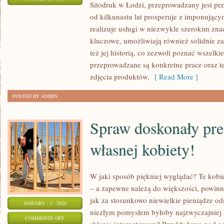
Sitodruk w Łodzi, przeprowadzany jest pr
ODZIEŻ
od kilkunastu lat prosperuje z imponując
DAMSKA
realizuje usługi w niezwykle szerokim zna
AGATARE,
kluczowe, umożliwiają również solidnie zapo
OFERUJE
też jej historią, co zezwoli poznać wszelk
NIEZWYKLE
przeprowadzane są konkretne prace oraz t
CIEKAWE
zdjęcia produktów,
[ Read More ]
KOLEKCJE
POSTED BY ADMIN
Spraw doskonały pre
własnej kobiety!
W jaki sposób piękniej wyglądać? Te kobie
– a zapewne należą do większości, powin
jak za stosunkowo niewielkie pieniądze o
JANUARY - 2 - 2026
niezłym pomysłem byłoby najzwyczajniej
ON
COMMENTS OFF