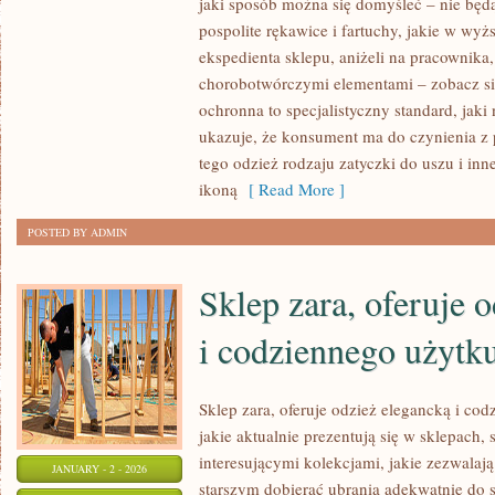
jaki sposób można się domyśleć – nie będ
ZAWSZE
pospolite rękawice i fartuchy, jakie w wy
SPRAWA
ekspedienta sklepu, aniżeli na pracownika,
KUPNA
chorobotwórczymi elementami – zobacz si
UBRANIA
ochronna to specjalistyczny standard, jaki 
ukazuje, że konsument ma do czynienia z 
JEST
tego odzież rodzaju zatyczki do uszu i in
JASNA.
ikoną
[ Read More ]
W
PEWNYCH
POSTED BY ADMIN
JEDNOZNACZNYCH
MOMENTACH
Sklep zara, oferuje 
i codziennego użytk
Sklep zara, oferuje odzież elegancką i co
jakie aktualnie prezentują się w sklepach
interesującymi kolekcjami, jakie zezwala
JANUARY - 2 - 2026
starszym dobierać ubrania adekwatnie do 