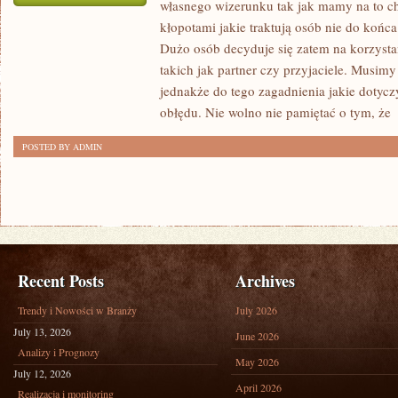
własnego wizerunku tak jak mamy na to chę
W
kłopotami jakie traktują osób nie do końc
JAKI
Dużo osób decyduje się zatem na korzyst
SPOSÓB
takich jak partner czy przyjaciele. Musim
UBIERAĆ
jednakże do tego zagadnienia jakie doty
SIĘ
obłędu. Nie wolno nie pamiętać o tym, że
[
GUSTOWNIE,
POSTED BY ADMIN
ALE
NIEZBYT
DROGO?
Recent Posts
Archives
Trendy i Nowości w Branży
July 2026
July 13, 2026
June 2026
Analizy i Prognozy
May 2026
July 12, 2026
April 2026
Realizacja i monitoring