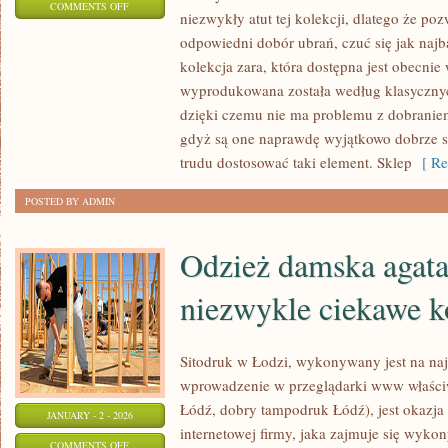
ON
COMMENTS OFF
niezwykły atut tej kolekcji, dlatego że p
SKLEP
odpowiedni dobór ubrań, czuć się jak naj
ZARA,
kolekcja zara, która dostępna jest obecnie 
OFERUJE
wyprodukowana została według klasyczny
ODZIEŻ
dzięki czemu nie ma problemu z dobranie
ELEGANCKĄ
gdyż są one naprawdę wyjątkowo dobrze s
I
trudu dostosować taki element. Sklep
[ Re
CODZIENNEGO
POSTED BY ADMIN
UŻYTKU
Odzież damska agatar
niezwykle ciekawe k
Sitodruk w Łodzi, wykonywany jest na n
wprowadzenie w przeglądarki www właściw
Łódź, dobry tampodruk Łódź), jest okazja
JANUARY - 2 - 2026
internetowej firmy, jaka zajmuje się wyko
ON
COMMENTS OFF