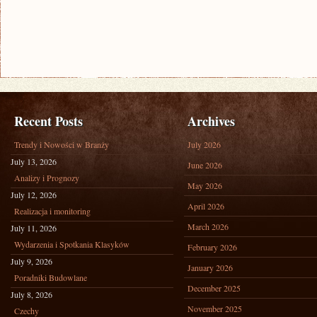
Recent Posts
Archives
Trendy i Nowości w Branży
July 2026
July 13, 2026
June 2026
Analizy i Prognozy
May 2026
July 12, 2026
April 2026
Realizacja i monitoring
March 2026
July 11, 2026
Wydarzenia i Spotkania Klasyków
February 2026
July 9, 2026
January 2026
Poradniki Budowlane
December 2025
July 8, 2026
November 2025
Czechy