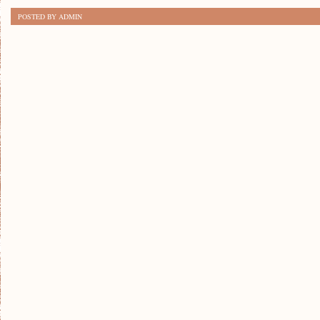
SWOJĄ
POSTED BY ADMIN
WYMARZONĄ
PODRÓŻ
–
ODKRYJ
NAJLEPSZE
WSKAZÓWKI!