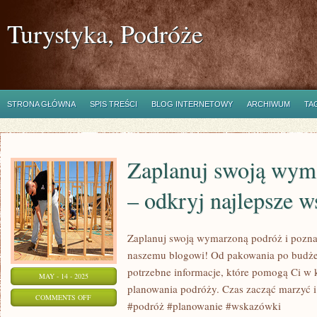
Turystyka, Podróże
STRONA GŁÓWNA
SPIS TREŚCI
BLOG INTERNETOWY
ARCHIWUM
TA
Zaplanuj swoją wym
– odkryj najlepsze 
Zaplanuj swoją wymarzoną podróż i pozna
naszemu blogowi! Od pakowania po budżet
potrzebne informacje, które pomogą Ci w
MAY - 14 - 2025
planowania podróży. Czas zacząć marzyć i
ON
COMMENTS OFF
#podróż #planowanie #wskazówki
ZAPLANUJ