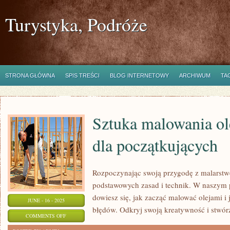
Turystyka, Podróże
STRONA GŁÓWNA
SPIS TREŚCI
BLOG INTERNETOWY
ARCHIWUM
TA
Sztuka malowania ol
dla początkujących
Rozpoczynając swoją przygodę z malarstw
podstawowych zasad i technik. W naszym 
dowiesz się, jak zacząć malować olejami i 
JUNE - 16 - 2025
błędów. Odkryj swoją kreatywność i stwórz
ON
COMMENTS OFF
SZTUKA