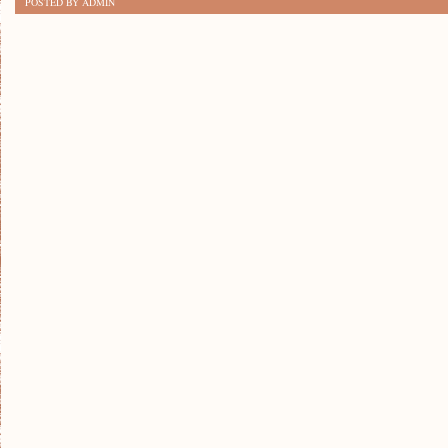
POSTED BY ADMIN
MALOWANIA
OLEJAMI:
PORADNIK
DLA
POCZĄTKUJĄCYCH