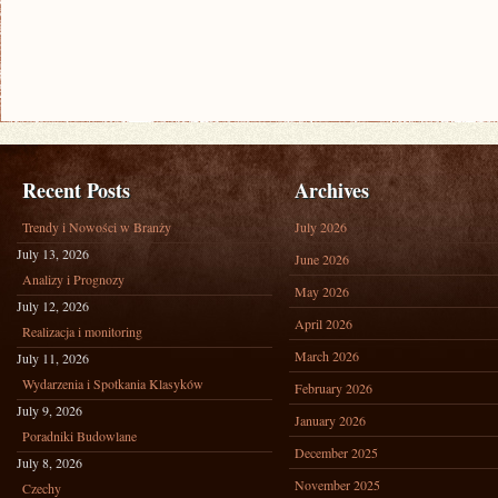
Recent Posts
Archives
Trendy i Nowości w Branży
July 2026
July 13, 2026
June 2026
Analizy i Prognozy
May 2026
July 12, 2026
April 2026
Realizacja i monitoring
March 2026
July 11, 2026
Wydarzenia i Spotkania Klasyków
February 2026
July 9, 2026
January 2026
Poradniki Budowlane
December 2025
July 8, 2026
November 2025
Czechy