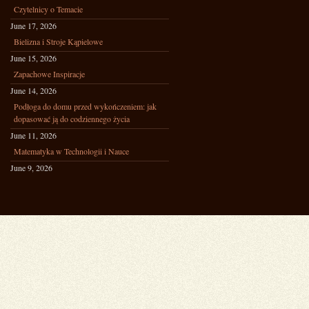
Czytelnicy o Temacie
June 17, 2026
Bielizna i Stroje Kąpielowe
June 15, 2026
Zapachowe Inspiracje
June 14, 2026
Podłoga do domu przed wykończeniem: jak
dopasować ją do codziennego życia
June 11, 2026
Matematyka w Technologii i Nauce
June 9, 2026