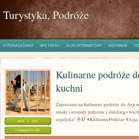
Turystyka, Podróże
STRONA GŁÓWNA
SPIS TREŚCI
BLOG INTERNETOWY
ARCHIWUM
TA
Kulinarne podróże d
kuchni
Zapraszam na kulinarne podróże do Azji w
smaki i aromaty jedzenia z dalekiego wsc
azjatycka! 🍜🥢 #KulinarnePodróże #Azja
MAY - 9 - 2025
ON
COMMENTS OFF
KULINARNE