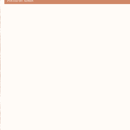
POSTED BY ADMIN
PODRÓŻE
DO
AZJI
W
TWOJEJ
KUCHNI