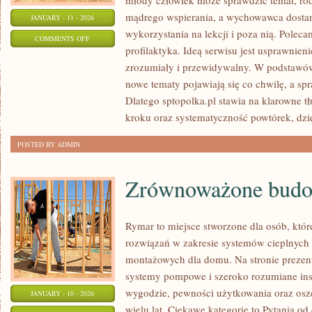
młody człowiek może sprawdzić temat, rod
mądrego wspierania, a wychowawca dostan
JANUARY - 11 - 2026
wykorzystania na lekcji i poza nią. Polecam
ON
COMMENTS OFF
profilaktyka. Ideą serwisu jest usprawnien
JĘZYK
zrozumiały i przewidywalny. W podstawów
POLSKI
nowe tematy pojawiają się co chwilę, a sp
Dlatego sptopolka.pl stawia na klarowne t
kroku oraz systematyczność powtórek, dzi
POSTED BY ADMIN
Zrównoważone budo
Rymar to miejsce stworzone dla osób, któ
rozwiązań w zakresie systemów cieplnych
montażowych dla domu. Na stronie preze
systemy pompowe i szeroko rozumiane inst
wygodzie, pewności użytkowania oraz osz
JANUARY - 10 - 2026
wielu lat. Ciekawe kategorie to Pytania od