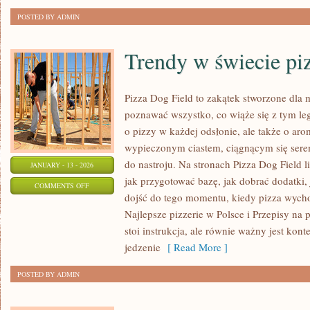
POSTED BY ADMIN
Trendy w świecie pi
Pizza Dog Field to zakątek stworzone dla 
poznawać wszystko, co wiąże się z tym le
o pizzy w każdej odsłonie, ale także o aro
wypieczonym ciastem, ciągnącym się ser
do nastroju. Na stronach Pizza Dog Field li
JANUARY - 13 - 2026
jak przygotować bazę, jak dobrać dodatki,
ON
COMMENTS OFF
dojść do tego momentu, kiedy pizza wycho
TRENDY
Najlepsze pizzerie w Polsce i Przepisy na 
W
stoi instrukcja, ale równie ważny jest konte
ŚWIECIE
jedzenie
[ Read More ]
PIZZY
POSTED BY ADMIN