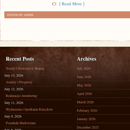
Ci
[ Read More ]
FOOD
TRUCKI
POSTED BY ADMIN
Recent Posts
Archives
Trendy i Nowości w Branży
July 2026
July 13, 2026
June 2026
Analizy i Prognozy
May 2026
July 12, 2026
April 2026
Realizacja i monitoring
March 2026
July 11, 2026
Wydarzenia i Spotkania Klasyków
February 2026
July 9, 2026
January 2026
Poradniki Budowlane
December 2025
July 8, 2026