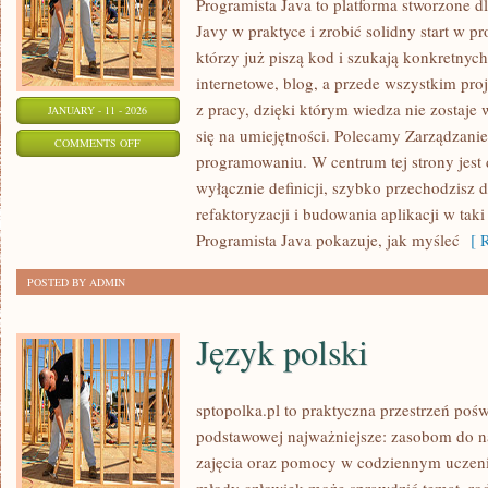
Programista Java to platforma stworzone dl
Javy w praktyce i zrobić solidny start w pr
którzy już piszą kod i szukają konkretnyc
internetowe, blog, a przede wszystkim pro
z pracy, dzięki którym wiedza nie zostaje w
JANUARY - 11 - 2026
się na umiejętności. Polecamy Zarządzanie
ON
COMMENTS OFF
programowaniu. W centrum tej strony jest d
SZTUCZNA
wyłącznie definicji, szybko przechodzisz d
INTELIGENCJA
refaktoryzacji i budowania aplikacji w tak
W
Programista Java pokazuje, jak myśleć
[ R
PRAKTYCE
POSTED BY ADMIN
Język polski
sptopolka.pl to praktyczna przestrzeń poś
podstawowej najważniejsze: zasobom do n
zajęcia oraz pomocy w codziennym uczeniu