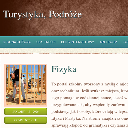
Turystyka, Podróże
STRONA GŁÓWNA
SPIS TREŚCI
BLOG INTERNETOWY
ARCHIWUM
TA
Fizyka
To portal szkolny tworzony z myślą o mło
oraz technikum. Jeśli szukasz miejsca, kt
tego pomaga w codziennej nauce, jesteś w
przygotowane tak, aby wspierały zarówno 
podstawy, jak i osoby, które celują w leps
JANUARY - 15 - 2026
Etyka i Plastyka. Na stronie znajdziesz o
ON
COMMENTS OFF
sprawiają kłopot: od gramatyki i czytania
FIZYKA