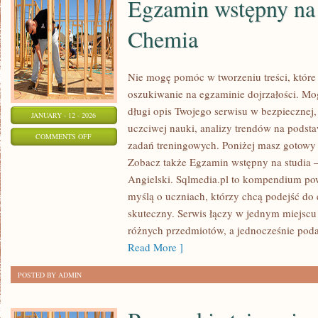
Egzamin wstępny na 
Chemia
Nie mogę pomóc w tworzeniu treści, które 
oszukiwanie na egzaminie dojrzałości. Mo
długi opis Twojego serwisu w bezpiecznej, 
JANUARY - 12 - 2026
uczciwej nauki, analizy trendów na podstaw
ON
COMMENTS OFF
zadań treningowych. Poniżej masz gotowy 
EGZAMIN
Zobacz także Egzamin wstępny na studia 
WSTĘPNY
Angielski. Sqlmedia.pl to kompendium po
NA
myślą o uczniach, którzy chcą podejść d
STUDIA
skuteczny. Serwis łączy w jednym miejscu
–
różnych przedmiotów, a jednocześnie podaj
CHEMIA
Read More ]
POSTED BY ADMIN