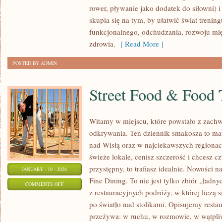
rower, pływanie jako dodatek do siłowni) i 
I
skupia się na tym, by ułatwić świat trenin
TECHNIKA
funkcjonalnego, odchudzania, rozwoju mię
zdrowia.
[ Read More ]
POSTED BY ADMIN
Street Food & Food 
Witamy w miejscu, które powstało z zachw
odkrywania. Ten dziennik smakosza to ma
nad Wisłą oraz w najciekawszych regionac
świeże lokale, cenisz szczerość i chcesz c
przystępny, to trafiasz idealnie. Nowości n
JANUARY - 10 - 2026
Fine Dining. To nie jest tylko zbiór „ładny
ON
COMMENTS OFF
z restauracyjnych podróży, w której liczą s
STREET
po światło nad stolikami. Opisujemy restau
FOOD
przeżywa: w ruchu, w rozmowie, w wątpliw
&