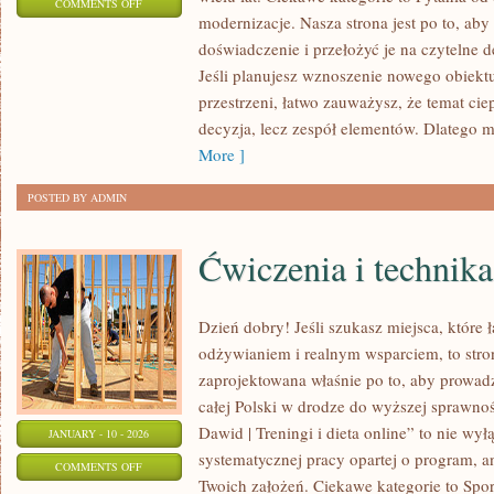
ON
COMMENTS OFF
modernizacje. Nasza strona jest po to, ab
ZRÓWNOWAŻONE
doświadczenie i przełożyć je na czytelne 
BUDOWNICTWO
Jeśli planujesz wznoszenie nowego obiektu
przestrzeni, łatwo zauważysz, że temat ciepł
decyzja, lecz zespół elementów. Dlatego
More ]
POSTED BY ADMIN
Ćwiczenia i technika
Dzień dobry! Jeśli szukasz miejsca, które 
odżywianiem i realnym wsparciem, to stro
zaprojektowana właśnie po to, aby prowadz
całej Polski w drodze do wyższej sprawnoś
Dawid | Treningi i dieta online” to nie wył
JANUARY - 10 - 2026
systematycznej pracy opartej o program, an
ON
COMMENTS OFF
Twoich założeń. Ciekawe kategorie to Spor
ĆWICZENIA