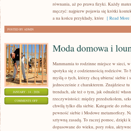
równania, aż po prawa fizyki. Każdy materi
męczyć: najpierw pojawia się krótki konte
a na końcu przykłady, które
[ Read More 
POSTED BY ADMIN
Moda domowa i lou
Mammamia to rodzinne miejsce w sieci, 
spotyka się z codziennością rodziców. To 
myślą o tych, którzy chcą ubierać siebie i
jednocześnie z charakterem. Znajdziesz tu 
trendach, ale też o tym, jak odnaleźć włas
JANUARY - 14 - 2026
rzeczywistości: między przedszkolem, szko
ON
COMMENTS OFF
chwilą tylko dla siebie. Kategorie do zoba
MODA
pewność siebie i Modowe metamorfozy. N
DOMOWA
sztywną zasadą. To raczej pomoc, dzięki k
I
dopasowane do wieku, pory roku, aktywno
LOUNGEWEAR