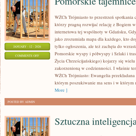
Pomorskie tajemnice
WŻCh Trójmiasto to przestrzeń spotkania c
którzy pragną rozwijać relację z Bogiem w
internetowa tej wspólnoty w Gdańsku, Gdy
jako zrozumiała mapa dla każdego, kto d
tylko ogłoszenia, ale też zachęta do wzras
JANUARY - 12 - 2026
Pomorskie wyspy i półwyspy i Szlaki i t
ON
COMMENTS OFF
Życia Chrześcijańskiego) kojarzy się wiel
POMORSKIE
zakorzenioną w codzienności. I właśnie te
TAJEMNICE
WŻCh Trójmiasto: Ewangelia przekładana 
którym poszukiwanie ma sens i w którym n
More ]
POSTED BY ADMIN
Sztuczna inteligencj