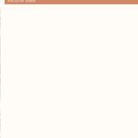
POSTED BY ADMIN
MOTYWACJI:
JAK
ZNALEŹĆ
INSPIRACJĘ
DO
DZIAŁANIA