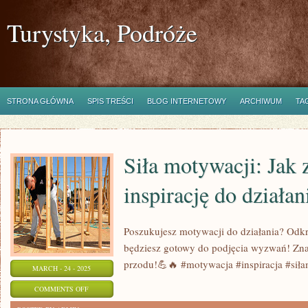
Turystyka, Podróże
STRONA GŁÓWNA
SPIS TREŚCI
BLOG INTERNETOWY
ARCHIWUM
TA
Siła motywacji: Jak 
inspirację do działan
Poszukujesz motywacji do działania? Odkryj
będziesz gotowy do podjęcia wyzwań! Znajd
przodu!💪🔥 #motywacja #inspiracja #sił
MARCH - 24 - 2025
ON
COMMENTS OFF
SIŁA