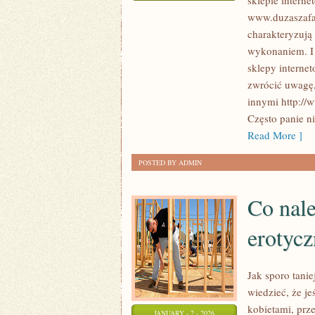
sklepie intern
SPRAW
www.duzaszafa.
DOSKONAŁY
charakteryzują
PREZENT
wykonaniem. I 
DLA
sklepy internet
WŁASNEJ
zwrócić uwagę,
KOBIETY!
innymi http://
Często panie n
Read More ]
POSTED BY ADMIN
Co nale
erotycz
Jak sporo tani
wiedzieć, że j
kobietami, prz
JANUARY - 2 - 2026