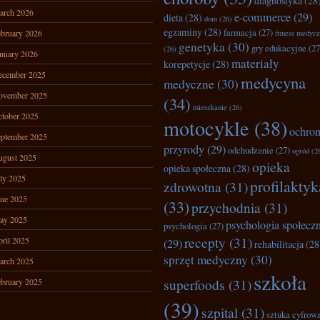
diagnostyka
(28
arch 2026
e-commerce
(29)
dieta
(28)
dom
(26)
egzaminy
(28)
farmacja
(27)
bruary 2026
fitness medyc
genetyka
(30)
gry edukacyjne
(27
(26)
nuary 2026
materiały
korepetycje
(28)
ecember 2025
medycyna
medyczne
(30)
ovember 2025
(34)
mieszkanie
(26)
tober 2025
motocykle
(38)
ochro
ptember 2025
przyrody
(29)
odchudzanie
(27)
ogród
(2
ugust 2025
opieka
opieka społeczna
(28)
ly 2025
profilaktyk
zdrowotna
(31)
ne 2025
(33)
przychodnia
(31)
ay 2025
psychologia społecz
psychologia
(27)
recepty
(31)
ril 2025
(29)
rehabilitacja
(28
sprzęt medyczny
(30)
arch 2025
szkoła
superfoods
(31)
bruary 2025
(39)
szpital
(31)
sztuka cyfrow