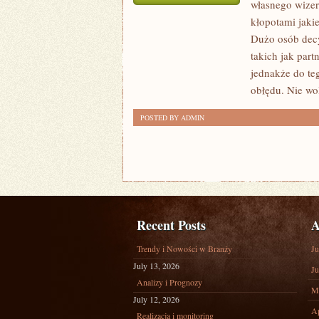
własnego wizeru
W
kłopotami jaki
JAKI
Dużo osób decy
SPOSÓB
takich jak par
UBIERAĆ
jednakże do te
SIĘ
obłędu. Nie wo
GUSTOWNIE,
POSTED BY ADMIN
ALE
NIEZBYT
DROGO?
Recent Posts
A
Trendy i Nowości w Branży
Ju
July 13, 2026
Ju
Analizy i Prognozy
M
July 12, 2026
Ap
Realizacja i monitoring