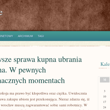
e
ERNETOWY
ARCHIWUM
TAGI
wsze sprawa kupna ubrania
Kale
sna. W pewnych
nacznych momentach
M
3
ofesja ma prawo być kłopotliwa oraz ciężka. Uwidocznia
10
awa zakupu ubioru jest przekonująca. Nieraz zdarza się, iż
17
 wrocław muszą zagwarantować sobie sami robotnicy. W
24