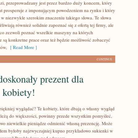
zi, przeprowadzany jest przez bardzo duży koncern, który
lat prosperuje z imponującym powodzeniem na rynku i który
gi w niezwykle szerokim znaczeniu takiego słowa. Te słowa
iwiają również solidnie zapoznać się z ofertą tej firmy, ale
ą, co zezwoli poznać wszelkie maszyny na których
 są konkretne prace oraz też będzie możliwość zobaczyć
tów,
[ Read More ]
CONTINUE
oskonały prezent dla
 kobiety!
piękniej wyglądać? Te kobiety, które dbają o własny wygląd
leżą do większości, powinny przede wszystkim pomyśleć,
owo niewielkie pieniądze odmienić własną prezencję. Może
łem byłoby najzwyczajniej kupno przykładowo sukienki w