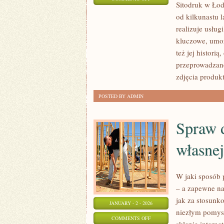
Sitodruk w Łod
ODZIEŻ
od kilkunastu 
DAMSKA
realizuje usłu
AGATARE,
kluczowe, umożl
OFERUJE
też jej histori
NIEZWYKLE
przeprowadzane
CIEKAWE
zdjęcia produk
KOLEKCJE
POSTED BY ADMIN
Spraw d
własnej
W jaki sposób 
– a zapewne na
jak za stosunk
JANUARY - 2 - 2026
niezłym pomys
ON
COMMENTS OFF