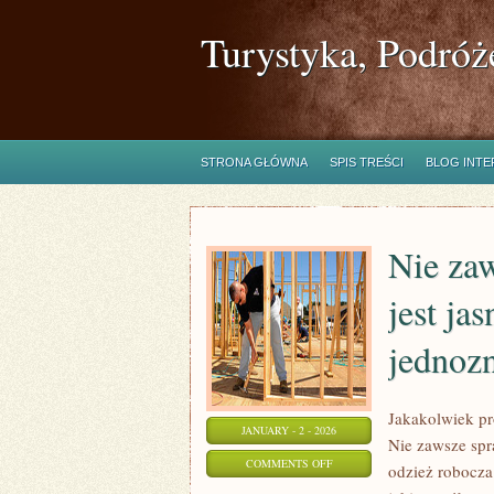
Turystyka, Podróż
STRONA GŁÓWNA
SPIS TREŚCI
BLOG INT
Nie za
jest ja
jednoz
Jakakolwiek pr
JANUARY - 2 - 2026
Nie zawsze spr
ON
COMMENTS OFF
odzież robocza
NIE