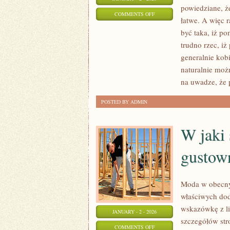
powiedziane, 
ON
COMMENTS OFF
łatwe. A więc 
CO
być taka, iż po
NALEŻY
trudno rzec, i
WIEDZIEĆ
generalnie kob
O
naturalnie moż
BIELIŹNIE
na uwadze, że 
EROTYCZNEJ?
POSTED BY ADMIN
W jaki 
gustown
Moda w obecnyc
właściwych dod
wskazówkę z lim
JANUARY - 2 - 2026
szczegółów str
ON
COMMENTS OFF