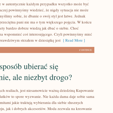
że w autentycznie każdym przypadku wszystko może być
raczej powinnyśmy wiedzieć, że nigdy sytuacja nie może
myślimy sobie, że dbanie o swój styl jest łatwe. Jednak
ż przeciętna pani nie ma o tym większego pojęcia. W końcu
iety bardzo dobrze wiedzą jak dbać o siebie. Choć
na wspomnieć coś interesującego. Czyli powinnyśmy mieć
prawdziwym strzałem w dziesiątkę jest
[ Read More ]
CONTINUE
sposób ubierać się
ie, ale niezbyt drogo?
h realiach, jest niesamowicie ważną dziedziną Kupowanie
atków to spore wyzwanie. Nie każda dama daje sobie sama
itami jakie traktują wybierania dla siebie słusznych
oju, jak i dobrych akcesoriów. Moda zezwala na kreowanie