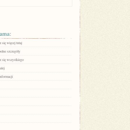
ama:
się więcej tutaj
pełne szczegóły
 się wszystkiego
alej
informacji