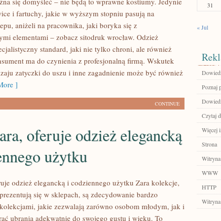
żna się domyśleć – nie będą to wprawne kostiumy. Jedynie
31
ice i fartuchy, jakie w wyższym stopniu pasują na
epu, aniżeli na pracownika, jaki boryka się z
« Jul
mi elementami – zobacz sitodruk wrocław. Odzież
cjalistyczny standard, jaki nie tylko chroni, ale również
Rekl
nsument ma do czynienia z profesjonalną firmą. Wskutek
dzaju zatyczki do uszu i inne zagadnienie może być również
Dowiedz 
ore ]
Poznaj 
Dowiedz
CONTINUE
Czytaj d
ara, oferuje odzież elegancką
Więcej 
Strona
ennego użytku
Witryna
WWW
ruje odzież elegancką i codziennego użytku Zara kolekcje,
HTTP
 prezentują się w sklepach, są zdecydowanie bardzo
Witryna
 kolekcjami, jakie zezwalają zarówno osobom młodym, jak i
rać ubrania adekwatnie do swojego gustu i wieku. To