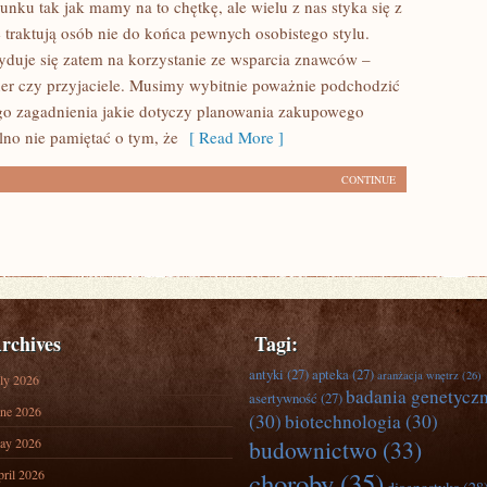
nku tak jak mamy na to chętkę, ale wielu z nas styka się z
e traktują osób nie do końca pewnych osobistego stylu.
duje się zatem na korzystanie ze wsparcia znawców –
tner czy przyjaciele. Musimy wybitnie poważnie podchodzić
go zagadnienia jakie dotyczy planowania zakupowego
lno nie pamiętać o tym, że
[ Read More ]
CONTINUE
rchives
Tagi:
antyki
(27)
apteka
(27)
aranżacja wnętrz
(26)
ly 2026
badania genetycz
asertywność
(27)
ne 2026
(30)
biotechnologia
(30)
ay 2026
budownictwo
(33)
ril 2026
choroby
(35)