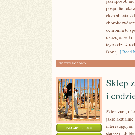
jaki sposób mo
ZAWSZE
pospolite rękaw
SPRAWA
ekspedienta skl
KUPNA
chorobotwórczy
UBRANIA
ochronna to spe
ukazuje, że ko
JEST
tego odzież ro
JASNA.
ikoną
[ Read M
W
PEWNYCH
POSTED BY ADMIN
JEDNOZNACZNYCH
MOMENTACH
Sklep z
i codzi
Sklep zara, ofe
jakie aktualnie
interesującymi
JANUARY - 2 - 2026
starszym dobie