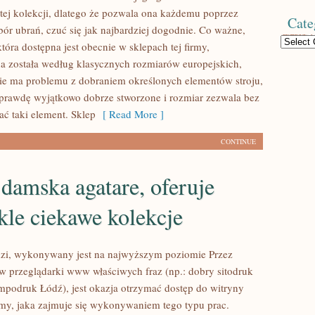
 tej kolekcji, dlatego że pozwala ona każdemu poprzez
Cate
ór ubrań, czuć się jak najbardziej dogodnie. Co ważne,
Categories
która dostępna jest obecnie w sklepach tej firmy,
 została według klasycznych rozmiarów europejskich,
ie ma problemu z dobraniem określonych elementów stroju,
prawdę wyjątkowo dobrze stworzone i rozmiar zezwala bez
ać taki element. Sklep
[ Read More ]
CONTINUE
damska agatare, oferuje
le ciekawe kolekcje
dzi, wykonywany jest na najwyższym poziomie Przez
 przeglądarki www właściwych fraz (np.: dobry sitodruk
mpodruk Łódź), jest okazja otrzymać dostęp do witryny
irmy, jaka zajmuje się wykonywaniem tego typu prac.