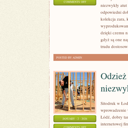
ON
COMMENTS OFF
niezwykły atut
SKLEP
odpowiedni dob
ZARA,
kolekcja zara, 
OFERUJE
wyprodukowana
ODZIEŻ
dzięki czemu n
ELEGANCKĄ
gdyż są one na
I
trudu dostosow
CODZIENNEGO
POSTED BY ADMIN
UŻYTKU
Odzież 
niezwyk
Sitodruk w Ło
wprowadzenie w
Łódź, dobry ta
JANUARY - 2 - 2026
internetowej f
ON
COMMENTS OFF