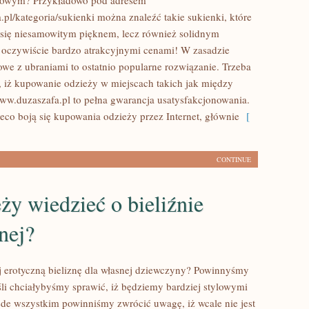
etowym? Przykładowo pod adresem
pl/kategoria/sukienki można znaleźć takie sukienki, które
 się niesamowitym pięknem, lecz również solidnym
oczywiście bardzo atrakcyjnymi cenami! W zasadzie
owe z ubraniami to ostatnio popularne rozwiązanie. Trzeba
 iż kupowanie odzieży w miejscach takich jak między
www.duzaszafa.pl to pełna gwarancja usatysfakcjonowania.
ieco boją się kupowania odzieży przez Internet, głównie
[
CONTINUE
ży wiedzieć o bieliźnie
nej?
ej erotyczną bieliznę dla własnej dziewczyny? Powinnyśmy
eśli chciałybyśmy sprawić, iż będziemy bardziej stylowymi
ede wszystkim powinniśmy zwrócić uwagę, iż wcale nie jest