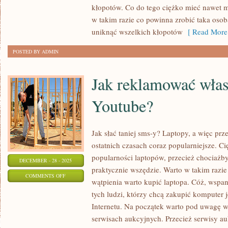
TO
kłopotów. Co do tego ciężko mieć nawet 
DZIEDZINA
w takim razie co powinna zrobić taka osob
SILNIE
uniknąć wszelkich kłopotów
[ Read More
ROZWIJAJĄCA
POSTED BY ADMIN
SIĘ
Jak reklamować włas
Youtube?
Jak słać taniej sms-y? Laptopy, a więc pr
ostatnich czasach coraz popularniejsze. Ci
popularności laptopów, przecież chociażb
DECEMBER - 28 - 2025
praktycznie wszędzie. Warto w takim razi
ON
COMMENTS OFF
wątpienia warto kupić laptopa. Cóż, wspa
JAK
tych ludzi, którzy chcą zakupić komputer j
REKLAMOWAĆ
Internetu. Na początek warto pod uwagę w
WŁASNE
serwisach aukcyjnych. Przecież serwisy au
USŁUGI