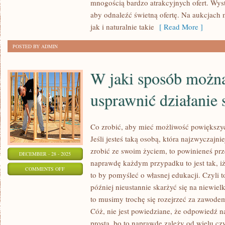
mnogością bardzo atrakcyjnych ofert. Wyst
NA
aby odnaleźć świetną ofertę. Na aukcjach
YOUTUBE?
jak i naturalnie takie
[ Read More ]
POSTED BY ADMIN
W jaki sposób możn
usprawnić działanie 
Co zrobić, aby mieć możliwość powiększyć
Jeśli jesteś taką osobą, która najzwyczajn
zrobić ze swoim życiem, to powinieneś pr
DECEMBER - 28 - 2025
naprawdę każdym przypadku to jest tak, i
ON
COMMENTS OFF
to by pomyśleć o własnej edukacji. Czyli t
W
później nieustannie skarżyć się na niewiel
JAKI
to musimy trochę się rozejrzeć za zawode
SPOSÓB
Cóż, nie jest powiedziane, że odpowiedź n
MOŻNA
prosta, bo to naprawdę zależy od wielu c