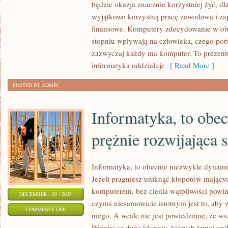
będzie okazja znacznie korzystniej żyć, dl
TO
wyjątkowo korzystną pracę zawodową i z
OBECNIE
finansowe. Komputery zdecydowanie w o
WIODĄCY
stopniu wpływają na człowieka, czego potw
PRZEDMIOT
zazwyczaj każdy ma komputer. To prezent
NA
informatyka oddziałuje
[ Read More ]
UCZELNIACH
POSTED BY ADMIN
WYŻSZYCH
Informatyka, to obe
prężnie rozwijająca s
Informatyka, to obecnie niezwykle dynamic
Jeżeli pragniesz uniknąć kłopotów mając
komputerem, bez cienia wątpliwości powin
DECEMBER - 29 - 2025
czymś niesamowicie istotnym jest to, ab
ON
COMMENTS OFF
niego. A wcale nie jest powiedziane, że ws
INFORMATYKA,
Później są duże kłopoty, których lepiej un