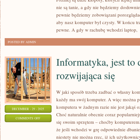
TO
nie są tanie, a gdy nie będziemy dosłownie
OBECNIE
pewnie będziemy zobowiązani porozglądać 
NIEZWYKLE
aby nasz komputer był czysty. W końcu tr
PRĘŻNIE
pewne. A gdy w rachubę wchodzi laptop,
[
ROZWIJAJĄCA
POSTED BY ADMIN
SIĘ
DZIEDZINA
Informatyka, jest to 
rozwijająca się
W jaki sposób trzeba zadbać o własny kom
każdy ma swój komputer. A więc można po
komputera w żadnym razie nie jest jakąś o
DECEMBER - 29 - 2025
Choć naturalnie obecnie coraz popularniej
ON
COMMENTS OFF
się swoim sprzętem – choćby komputerem. 
INFORMATYKA,
że jeśli wchodzi w grę odpowiednie dbanie
JEST
niestety nie można rzec, iż ich użytkownic