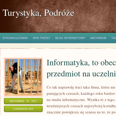
Turystyka, Podróże
STRONA GŁÓWNA
SPIS TREŚCI
BLOG INTERNETOWY
ARCHIWUM
TA
Informatyka, to obe
przedmiot na uczeln
Co tak naprawdę traci taka firma, która ni
panujących czasach, każdego roku bardzo d
na studia informatyczne. Wynika to z tego,
DECEMBER - 29 - 2025
teraźniejszych czasach najszybciej kształtu
ON
COMMENTS OFF
znacznie powiększa się szansa na to, że po 
INFORMATYKA,