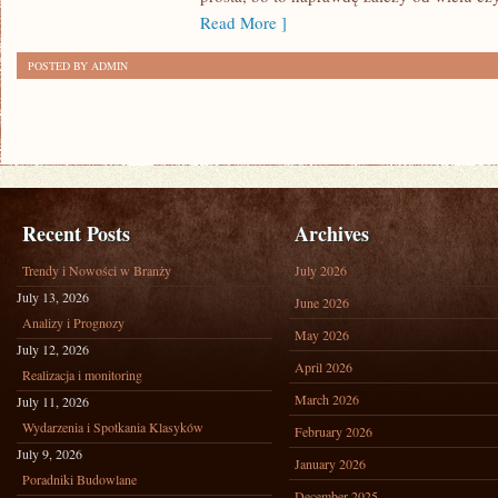
ZNACZĄCO
Read More ]
USPRAWNIĆ
POSTED BY ADMIN
DZIAŁANIE
SWOJEJ
FIRMY?
Recent Posts
Archives
Trendy i Nowości w Branży
July 2026
July 13, 2026
June 2026
Analizy i Prognozy
May 2026
July 12, 2026
April 2026
Realizacja i monitoring
March 2026
July 11, 2026
Wydarzenia i Spotkania Klasyków
February 2026
July 9, 2026
January 2026
Poradniki Budowlane
December 2025