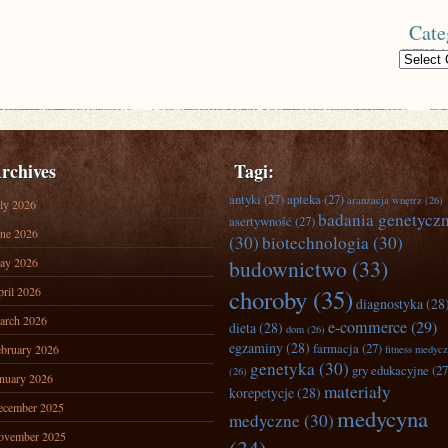
Cate
Categories
rchives
Tagi:
antyki
(27)
apteka
(27)
aranżacja wnętrz
(26)
ly 2026
badania genetycz
asertywność
(27)
ne 2026
(30)
biotechnologia
(30)
ay 2026
budownictwo
(33)
ril 2026
choroby
(35)
diagnostyka
(28
arch 2026
e-commerce
(29)
dieta
(28)
dom
(26)
egzaminy
(28)
farmacja
(27)
bruary 2026
fitness medyc
genetyka
(30)
gry edukacyjne
(27
(26)
nuary 2026
materiały
korepetycje
(28)
ecember 2025
medycyna
medyczne
(30)
ovember 2025