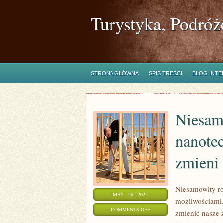
Turystyka, Podróż
STRONA GŁÓWNA
SPIS TREŚCI
BLOG INT
Niesam
nanotec
zmieni 
Niesamowity ro
MAY - 26 - 2025
możliwościami.
ON
COMMENTS OFF
zmienić nasze 
NIESAMOWITY