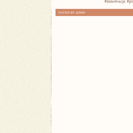
#innowacje #pr
ROZKWIT
POSTED BY ADMIN
NANOTECHNOLOGII:
CZYM
JEST
I
JAK
ZMIENI
ŚWIAT?