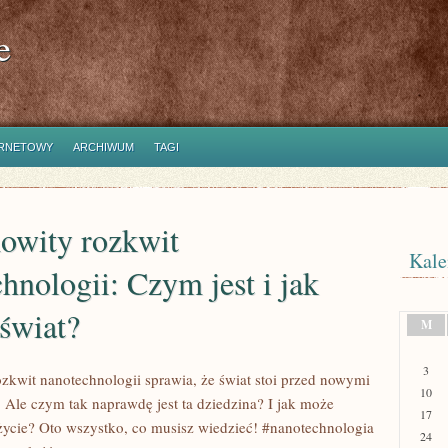
e
ERNETOWY
ARCHIWUM
TAGI
owity rozkwit
Kale
hnologii: Czym jest i jak
świat?
M
3
zkwit nanotechnologii sprawia, że świat stoi przed nowymi
10
 Ale czym tak naprawdę jest ta dziedzina? I jak może
17
życie? Oto wszystko, co musisz wiedzieć! #nanotechnologia
24