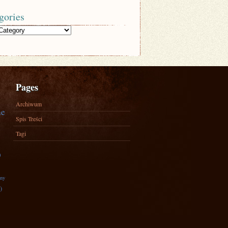
gories
Pages
Archiwum
ne
Spis Treści
Tagi
)
zny
)