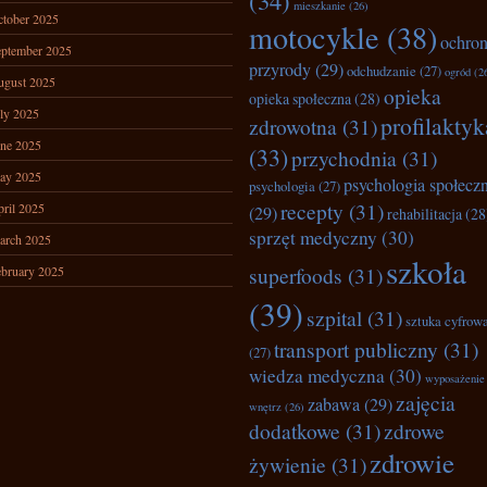
(34)
mieszkanie
(26)
tober 2025
motocykle
(38)
ochro
ptember 2025
przyrody
(29)
odchudzanie
(27)
ogród
(2
ugust 2025
opieka
opieka społeczna
(28)
ly 2025
profilaktyk
zdrowotna
(31)
ne 2025
(33)
przychodnia
(31)
ay 2025
psychologia społecz
psychologia
(27)
recepty
(31)
ril 2025
(29)
rehabilitacja
(28
sprzęt medyczny
(30)
arch 2025
szkoła
superfoods
(31)
bruary 2025
(39)
szpital
(31)
sztuka cyfrow
transport publiczny
(31)
(27)
wiedza medyczna
(30)
wyposażenie
zajęcia
zabawa
(29)
wnętrz
(26)
dodatkowe
(31)
zdrowe
zdrowie
żywienie
(31)