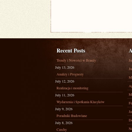
Recent Posts
A
Trendy i Nowości w Branży
Ju
July 13, 2026
Ju
Analizy i Prognozy
M
July 12, 2026
Ap
Realizacja i monitoring
M
July 11, 2026
Wydarzenia i Spotkania Klasyków
Fe
July 9, 2026
Ja
Poradniki Budowlane
D
July 8, 2026
N
Czechy