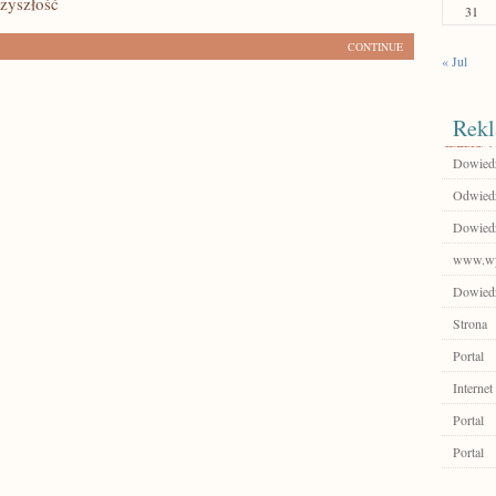
zyszłość
31
CONTINUE
« Jul
Rekl
Dowiedz 
Odwied
Dowiedz 
www.wy
Dowiedz
Strona
Portal
Internet
Portal
Portal