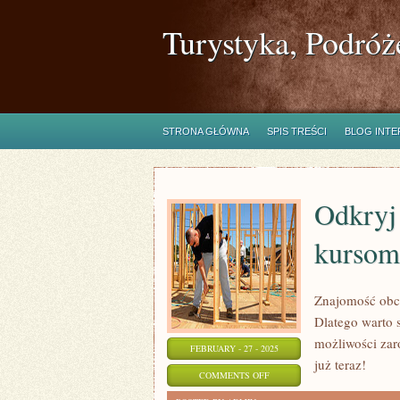
Turystyka, Podróż
STRONA GŁÓWNA
SPIS TREŚCI
BLOG INT
Odkryj
kursom
Znajomość obce
Dlatego warto 
możliwości zar
FEBRUARY - 27 - 2025
już teraz!
ON
COMMENTS OFF
ODKRYJ