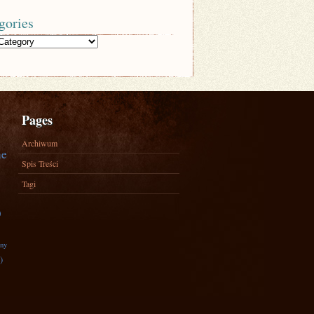
gories
Pages
Archiwum
ne
Spis Treści
Tagi
)
zny
)