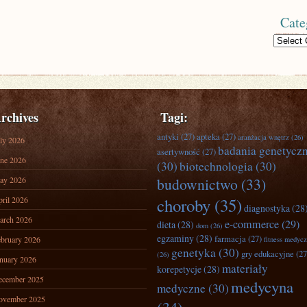
Cate
Categories
rchives
Tagi:
antyki
(27)
apteka
(27)
aranżacja wnętrz
(26)
ly 2026
badania genetycz
asertywność
(27)
ne 2026
(30)
biotechnologia
(30)
ay 2026
budownictwo
(33)
ril 2026
choroby
(35)
diagnostyka
(28
arch 2026
e-commerce
(29)
dieta
(28)
dom
(26)
egzaminy
(28)
farmacja
(27)
bruary 2026
fitness medyc
genetyka
(30)
gry edukacyjne
(27
(26)
nuary 2026
materiały
korepetycje
(28)
ecember 2025
medycyna
medyczne
(30)
ovember 2025