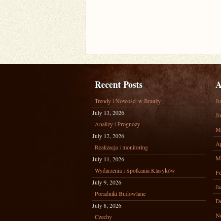
Recent Posts
A
Trendy i Nowości w Branży
Ju
July 13, 2026
Ju
Analizy i Prognozy
M
July 12, 2026
Ap
Realizacja i monitoring
M
July 11, 2026
Wydarzenia i Spotkania Klasyków
Fe
July 9, 2026
Ja
Poradniki Budowlane
D
July 8, 2026
N
Czechy