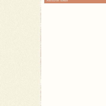
POSTED BY ADMIN
NOWE
MOŻLIWOŚCI
DZIĘKI
KURSOM
JĘZYKOWYM!