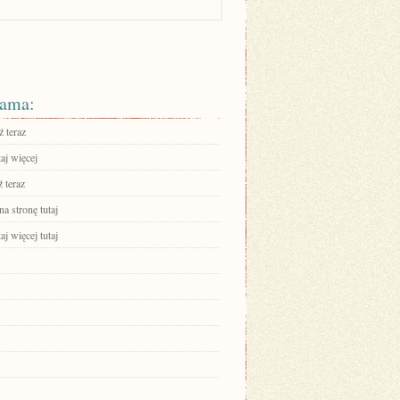
ama:
 teraz
aj więcej
 teraz
na stronę tutaj
aj więcej tutaj