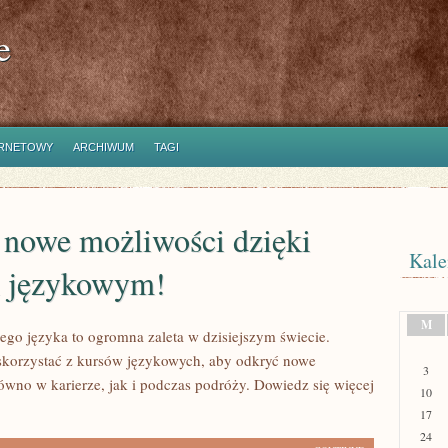
e
ERNETOWY
ARCHIWUM
TAGI
 nowe możliwości dzięki
Kale
 językowym!
M
go języka to ogromna zaleta w dzisiejszym świecie.
skorzystać z kursów językowych, aby odkryć nowe
3
ówno w karierze, jak i podczas podróży. Dowiedz się więcej
10
17
24