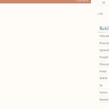
CONTINUE
31
« Jul
Rekl
Odwiedź
Przeczyt
Sprawdź
Przejdź 
Przeczyt
Portal
WWW
Tu
Serwis
Internet