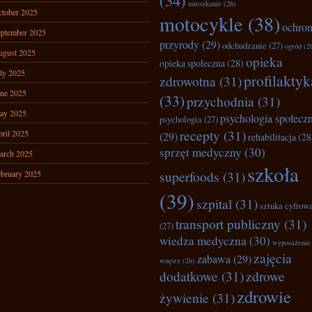
(34)
mieszkanie
(26)
tober 2025
motocykle
(38)
ochro
ptember 2025
przyrody
(29)
odchudzanie
(27)
ogród
(2
ugust 2025
opieka
opieka społeczna
(28)
ly 2025
profilaktyk
zdrowotna
(31)
ne 2025
(33)
przychodnia
(31)
ay 2025
psychologia społecz
psychologia
(27)
recepty
(31)
ril 2025
(29)
rehabilitacja
(28
sprzęt medyczny
(30)
arch 2025
szkoła
superfoods
(31)
bruary 2025
(39)
szpital
(31)
sztuka cyfrow
transport publiczny
(31)
(27)
wiedza medyczna
(30)
wyposażenie
zajęcia
zabawa
(29)
wnętrz
(26)
dodatkowe
(31)
zdrowe
zdrowie
żywienie
(31)