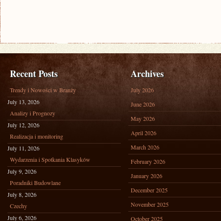
Recent Posts
Archives
Trendy i Nowości w Branży
July 2026
July 13, 2026
June 2026
Analizy i Prognozy
May 2026
July 12, 2026
April 2026
Realizacja i monitoring
March 2026
July 11, 2026
Wydarzenia i Spotkania Klasyków
February 2026
July 9, 2026
January 2026
Poradniki Budowlane
December 2025
July 8, 2026
November 2025
Czechy
July 6, 2026
October 2025