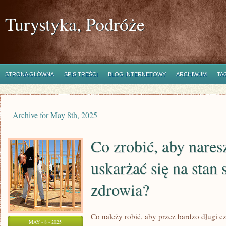
Turystyka, Podróże
STRONA GŁÓWNA
SPIS TREŚCI
BLOG INTERNETOWY
ARCHIWUM
TA
Archive for May 8th, 2025
Co zrobić, aby nares
uskarżać się na stan
zdrowia?
Co należy robić, aby przez bardzo długi 
MAY - 8 - 2025