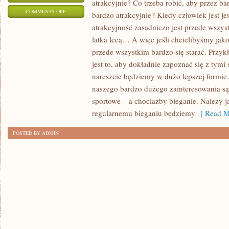
atrakcyjnie? Co trzeba robić, aby przez ba
ON
COMMENTS OFF
bardzo atrakcyjnie? Kiedy człowiek jest je
CO
atrakcyjność zasadniczo jest przede wszy
ZROBIĆ,
latka lecą… A więc jeśli chcielibyśmy ja
ABY
przede wszystkim bardzo się starać. Prz
NARESZCIE
jest to, aby dokładnie zapoznać się z tymi
NIE
nareszcie będziemy w dużo lepszej formi
naszego bardzo dużego zainteresowania są
USKARŻAĆ
sportowe – a chociażby bieganie. Należy ja
SIĘ
regularnemu bieganiu będziemy
[ Read M
NA
STAN
POSTED BY ADMIN
SWOJEGO
ZDROWIA?