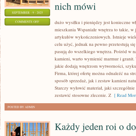
nich mówi
SEPTEMBER - 9 - 2025
ON
dużo wysiłku i pieniędzy jest konieczne 
COMMENTS OFF
mieszkania Wspaniałe wnętrza to takie, w 
MIESZKAŃCY
artykułów wykończeniowych. Istnieje wiel
LUBIĄ
celu użyć, jednak na pewno przetestują się
SIĘ
pasują do wszelkiego wnętrza. Pośród w 
CHWALIĆ
kamieni, warto wymienić marmur i granit.
SWOIMI
jakie dodają wnętrzom wytworności, szyku
DOMAMI,
Firma, której ofertę można odnaleźć na st
PONIEWAŻ
sposób sprzedaż, jak i zestaw kamieni natu
TO
Starczy wyłowić materiał, jaki szczególni
ICH
zestawić stosowne zlecenie. Z
[ Read Mor
NIEJAKA
WIZYTÓWKA,
POSTED BY ADMIN
KTÓRA
WIELE
Każdy jeden roi o d
O
NICH