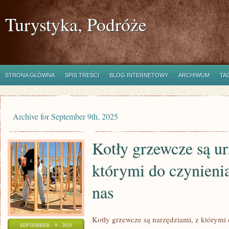
Turystyka, Podróże
STRONA GŁÓWNA
SPIS TREŚCI
BLOG INTERNETOWY
ARCHIWUM
TA
Archive for September 9th, 2025
Kotły grzewcze są ur
którymi do czynieni
nas
Kotły grzewcze są narzędziami, z którymi 
SEPTEMBER - 9 - 2025