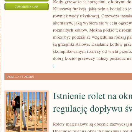
Kotły grzewcze są sprzętami, z którymi do
ON
COMMENTS OFF
Kluczową funkcją, jaką pełnią kocioł co j
KOTŁY
również wody użytkowej. Grzewcza instalac
GRZEWCZE
alternatyw, jaką wybiera się w celu ogrzew
SĄ
rozmaitych kotłów. Można podać też rozma
URZĄDZENIAMI,
może być podział ze względu na rodzaj pa
Z
są grzejniki stalowe. Działanie kotłów grz
skomplikowanym i zależy od wielu przeró
KTÓRYMI
dobry kocioł grzewczy należy posiadać n
DO
]
CZYNIENIA
MA
POSTED BY ADMIN
WIELU
Z
Istnienie rolet na o
NAS
regulację dopływu św
Rolety materiałowe są obecnie zazwyczaj
Obecność rolet na oknach umożliwia regul