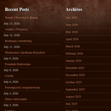
Recent Posts
Archives
Trendy i Nowości w Branży
July 2026
July 13, 2026
June 2026
Analizy i Prognozy
May 2026
July 12, 2026
April 2026
Realizacja i monitoring
March 2026
July 11, 2026
Wydarzenia i Spotkania Klasyków
February 2026
July 9, 2026
January 2026
Poradniki Budowlane
December 2025
July 8, 2026
November 2025
Czechy
July 6, 2026
October 2025
Przestępczośc zorganizowana
September 2025
July 4, 2026
August 2025
Dieta i odżywianie
July 2025
July 3, 2026
Legnica
June 2025