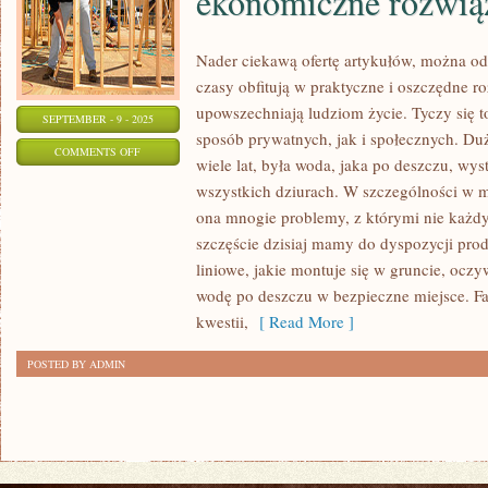
ekonomiczne rozwią
Nader ciekawą ofertę artykułów, można odk
czasy obfitują w praktyczne i oszczędne ro
upowszechniają ludziom życie. Tyczy się
SEPTEMBER - 9 - 2025
sposób prywatnych, jak i społecznych. Du
ON
COMMENTS OFF
wiele lat, była woda, jaka po deszczu, w
BIEŻĄCE
wszystkich dziurach. W szczególności w m
CZASY
ona mnogie problemy, z którymi nie każdy 
OBFITUJĄ
szczęście dzisiaj mamy do dyspozycji pro
W
liniowe, jakie montuje się w gruncie, ocz
PRZYDATNE
wodę po deszczu w bezpieczne miejsce. Fa
I
kwestii,
[ Read More ]
EKONOMICZNE
POSTED BY ADMIN
ROZWIĄZANIA