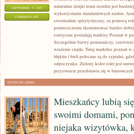
naturalnie dzięki temu rezultat jest bardzie
SEPTEMBER - 9 - 2025
wykorzystaniu standardowych zasłon. Aran
ON
COMMENTS OFF
ewentualnie spirytystyczny, za pomocą rol
ISTNIENIE
pomieszczeniu skonstruować bardzo dobry
ROLET
estetyczne posiadają markizy Poznań w pa
NA
Szczególnie barwy pomarańczy, czerwieni 
OKNACH
wrażenie ciepła. Tutaj markilux poznań w
GWARANTUJE
błękitu i bieli polecane są do sypialni, gd
REGULACJĘ
odpoczynku. Zielony kolor rolet jest uniw
DOPŁYWU
przyzwoicie przedstawia się w biurowcach
ŚWIATŁA
POSTED BY ADMIN
Mieszkańcy lubią się
swoimi domami, poni
niejaka wizytówka, k