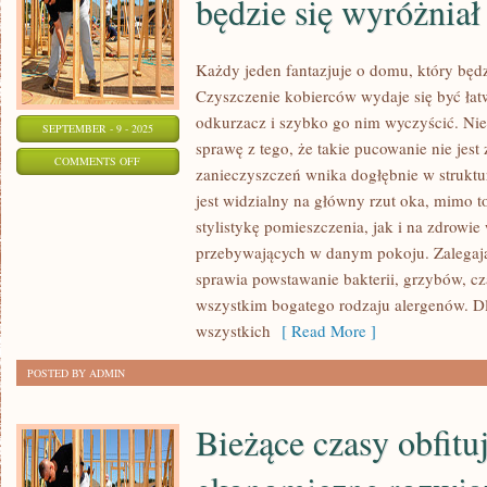
będzie się wyróżniał 
MÓWI
Każdy jeden fantazjuje o domu, który będz
Czyszczenie kobierców wydaje się być łat
odkurzacz i szybko go nim wyczyścić. Nie
SEPTEMBER - 9 - 2025
sprawę z tego, że takie pucowanie nie jest
ON
COMMENTS OFF
zanieczyszczeń wnika dogłębnie w struktu
KAŻDY
jest widzialny na główny rzut oka, mimo to
JEDEN
stylistykę pomieszczenia, jak i na zdrowie
ROI
przebywających w danym pokoju. Zalega
O
sprawia powstawanie bakterii, grzybów, cz
DOMU,
wszystkim bogatego rodzaju alergenów. Dl
KTÓRY
wszystkich
[ Read More ]
BĘDZIE
POSTED BY ADMIN
SIĘ
WYRÓŻNIAŁ
Bieżące czasy obfitu
NA
TLE
INNYCH