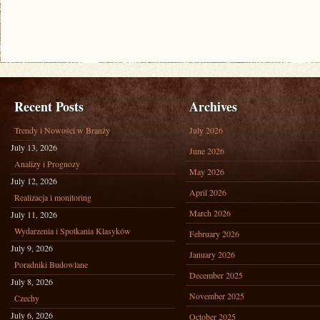
Recent Posts
Archives
Trendy i Nowości w Branży
July 2026
July 13, 2026
June 2026
Analizy i Prognozy
May 2026
July 12, 2026
April 2026
Realizacja i monitoring
March 2026
July 11, 2026
Wydarzenia i Spotkania Klasyków
February 2026
July 9, 2026
January 2026
Poradniki Budowlane
December 2025
July 8, 2026
November 2025
Czechy
July 6, 2026
October 2025