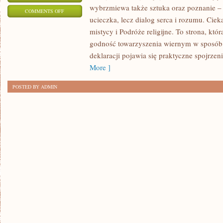
wybrzmiewa także sztuka oraz poznanie – b
ON
COMMENTS OFF
ucieczka, lecz dialog serca i rozumu. Ciek
RELIGIA
mistycy i Podróże religijne. To strona, kt
W
godność towarzyszenia wiernym w sposób p
POPKULTURZE
deklaracji pojawia się praktyczne spojrzeni
More ]
POSTED BY ADMIN