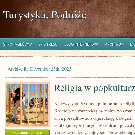
Turystyka, Podróże
STRONA GŁÓWNA
SPIS TREŚCI
BLOG INTERNETOWY
ARCHIWUM
TA
Archive for December 25th, 2025
Religia w popkultur
NadzwyczajniSzafarze.pl to portal o religii
Kościoła z uważnością na realne wyzwania.
chcą porządkować swoją relację z Bogiem 
co dzieje się w liturgii. W centrum pozosta
którzy w nadzwyczajny sposób wspierają w
DECEMBER - 25 - 2025